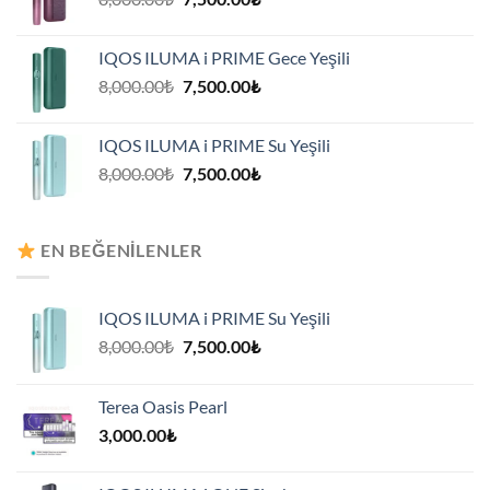
fiyat:
andaki
8,000.00₺.
fiyat:
IQOS ILUMA i PRIME Gece Yeşili
7,500.00₺.
Orijinal
Şu
8,000.00
₺
7,500.00
₺
fiyat:
andaki
8,000.00₺.
fiyat:
IQOS ILUMA i PRIME Su Yeşili
7,500.00₺.
Orijinal
Şu
8,000.00
₺
7,500.00
₺
fiyat:
andaki
8,000.00₺.
fiyat:
7,500.00₺.
EN BEĞENILENLER
IQOS ILUMA i PRIME Su Yeşili
Orijinal
Şu
8,000.00
₺
7,500.00
₺
fiyat:
andaki
8,000.00₺.
fiyat:
Terea Oasis Pearl
7,500.00₺.
3,000.00
₺