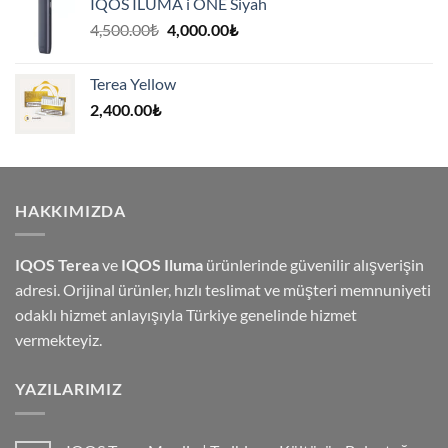
IQOS ILUMA i ONE Siyah
Orijinal
Şu
4,500.00
₺
4,000.00
₺
fiyat:
andaki
4,500.00₺.
fiyat:
Terea Yellow
4,000.00₺.
2,400.00
₺
HAKKIMIZDA
IQOS Terea
ve
IQOS Iluma
ürünlerinde güvenilir alışverişin
adresi. Orijinal ürünler, hızlı teslimat ve müşteri memnuniyeti
odaklı hizmet anlayışıyla Türkiye genelinde hizmet
vermekteyiz.
YAZILARIMIZ