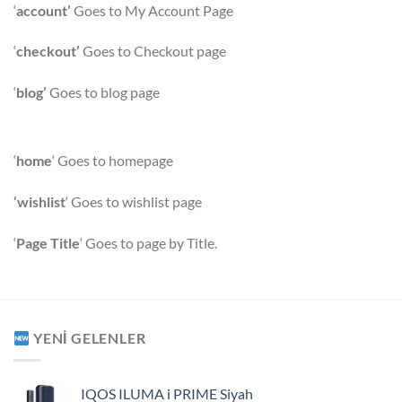
‘
account’
Goes to My Account Page
‘
checkout’
Goes to Checkout page
‘
blog’
Goes to blog page
‘
home
‘ Goes to homepage
‘wishlist
‘ Goes to wishlist page
‘
Page Title
‘ Goes to page by Title.
YENI GELENLER
IQOS ILUMA i PRIME Siyah