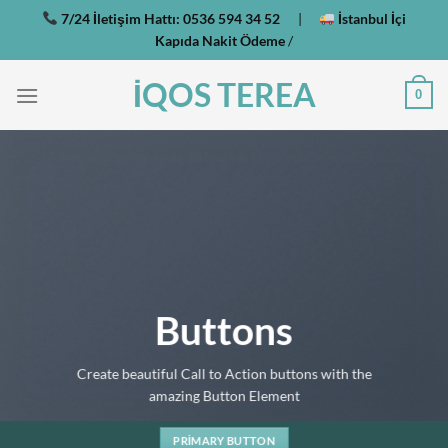
İçeriğe
7/24 İletişim Hattı:
0536 594 34 52
|
İstanbul İçi
atla
Kapıda Nakit Ödeme
/
İQOS TEREA
0
Buttons
Create beautiful Call to Action buttons with the
amazing Button Element
PRIMARY BUTTON