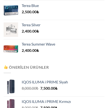
Terea Blue
2,500.00
₺
Terea Silver
2,400.00
₺
Terea Summer Wave
2,400.00
₺
ÖNERILEN ÜRÜNLER
IQOS ILUMA i PRIME Siyah
Orijinal
Şu
8,000.00
₺
7,500.00
₺
fiyat:
andaki
8,000.00₺.
fiyat:
IQOS ILUMA i PRIME Kırmızı
7,500.00₺.
Orijinal
Şu
8,000.00
₺
7,500.00
₺