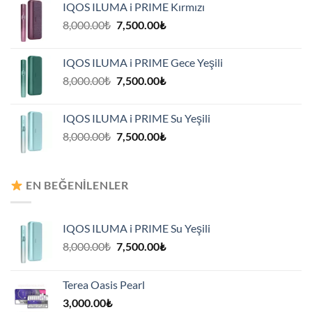
IQOS ILUMA i PRIME Kırmızı
7,500.00₺.
Orijinal
Şu
8,000.00
₺
7,500.00
₺
fiyat:
andaki
8,000.00₺.
fiyat:
IQOS ILUMA i PRIME Gece Yeşili
7,500.00₺.
Orijinal
Şu
8,000.00
₺
7,500.00
₺
fiyat:
andaki
8,000.00₺.
fiyat:
IQOS ILUMA i PRIME Su Yeşili
7,500.00₺.
Orijinal
Şu
8,000.00
₺
7,500.00
₺
fiyat:
andaki
8,000.00₺.
fiyat:
7,500.00₺.
EN BEĞENILENLER
IQOS ILUMA i PRIME Su Yeşili
Orijinal
Şu
8,000.00
₺
7,500.00
₺
fiyat:
andaki
8,000.00₺.
fiyat:
Terea Oasis Pearl
7,500.00₺.
3,000.00
₺