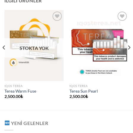
İLGILI ÜRÜNLER
STOKTA YOK
IQOS TEREA
IQOS TEREA
Terea Warm Fuse
Terea Sun Pearl
2,500.00
₺
2,500.00
₺
YENI GELENLER