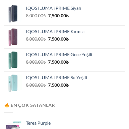
IQOS ILUMA i PRIME Siyah
Orijinal
Şu
8,000.00
₺
7,500.00
₺
fiyat:
andaki
8,000.00₺.
fiyat:
IQOS ILUMA i PRIME Kırmızı
7,500.00₺.
Orijinal
Şu
8,000.00
₺
7,500.00
₺
fiyat:
andaki
8,000.00₺.
fiyat:
IQOS ILUMA i PRIME Gece Yeşili
7,500.00₺.
Orijinal
Şu
8,000.00
₺
7,500.00
₺
fiyat:
andaki
8,000.00₺.
fiyat:
IQOS ILUMA i PRIME Su Yeşili
7,500.00₺.
Orijinal
Şu
8,000.00
₺
7,500.00
₺
fiyat:
andaki
8,000.00₺.
fiyat:
7,500.00₺.
EN ÇOK SATANLAR
Terea Purple