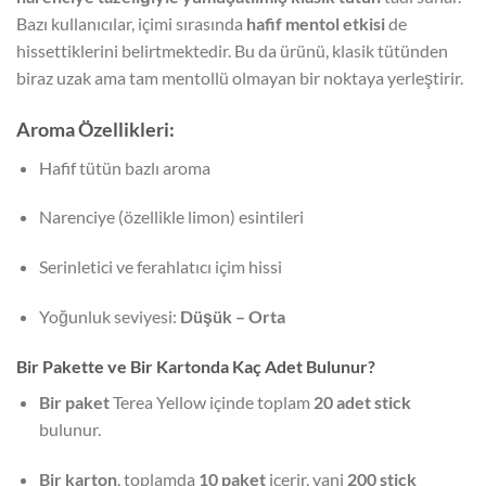
Bazı kullanıcılar, içimi sırasında
hafif mentol etkisi
de
hissettiklerini belirtmektedir. Bu da ürünü, klasik tütünden
biraz uzak ama tam mentollü olmayan bir noktaya yerleştirir.
Aroma Özellikleri:
Hafif tütün bazlı aroma
Narenciye (özellikle limon) esintileri
Serinletici ve ferahlatıcı içim hissi
Yoğunluk seviyesi:
Düşük – Orta
Bir Pakette ve Bir Kartonda Kaç Adet Bulunur?
Bir paket
Terea Yellow içinde toplam
20 adet stick
bulunur.
Bir karton
, toplamda
10 paket
içerir, yani
200 stick