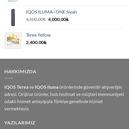
IQOS ILUMA i ONE Siyah
Orijinal
Şu
4,500.00
₺
4,000.00
₺
fiyat:
andaki
4,500.00₺.
fiyat:
Terea Yellow
4,000.00₺.
2,400.00
₺
HAKKIMIZDA
IQOS Terea
ve
IQOS Iluma
ürünlerinde güvenilir alışverişin
adresi. Orijinal ürünler, hızlı teslimat ve müşteri memnuniyeti
odaklı hizmet anlayışıyla Türkiye genelinde hizmet
vermekteyiz.
YAZILARIMIZ