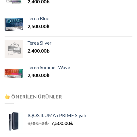
2,400.00
₺
Terea Blue
2,500.00
₺
Terea Silver
2,400.00
₺
Terea Summer Wave
2,400.00
₺
ÖNERILEN ÜRÜNLER
IQOS ILUMA i PRIME Siyah
Orijinal
Şu
8,000.00
₺
7,500.00
₺
fiyat:
andaki
8,000.00₺.
fiyat: