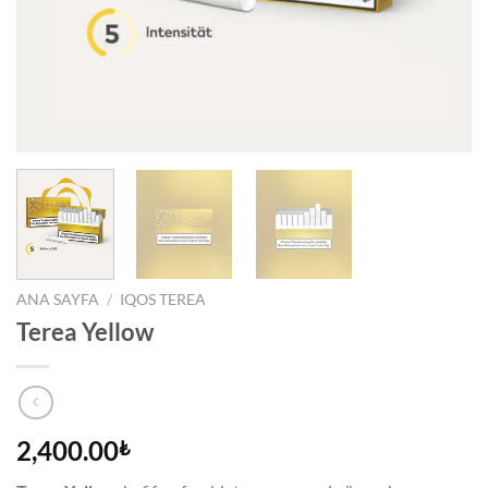
ANA SAYFA
/
IQOS TEREA
Terea Yellow
2,400.00
₺