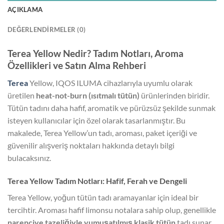
AÇIKLAMA
DEĞERLENDIRMELER (0)
Terea Yellow Nedir? Tadım Notları, Aroma
Özellikleri ve Satın Alma Rehberi
Terea
Yellow, IQOS ILUMA cihazlarıyla uyumlu olarak
üretilen
heat-not-burn (ısıtmalı tütün)
ürünlerinden biridir.
Tütün tadını daha hafif, aromatik ve pürüzsüz şekilde sunmak
isteyen kullanıcılar için özel olarak tasarlanmıştır. Bu
makalede, Terea Yellow’un tadı, aroması, paket içeriği ve
güvenilir alışveriş noktaları hakkında detaylı bilgi
bulacaksınız.
Terea Yellow Tadım Notları: Hafif, Ferah ve Dengeli
Terea Yellow, yoğun tütün tadı aramayanlar için ideal bir
tercihtir. Aroması hafif limonsu notalara sahip olup, genellikle
narenciye tazeliğiyle yumuşatılmış klasik tütün
tadı sunar.