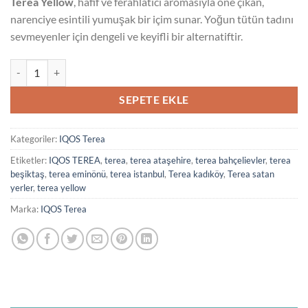
Terea Yellow
, hafif ve ferahlatıcı aromasıyla öne çıkan,
narenciye esintili yumuşak bir içim sunar. Yoğun tütün tadını
sevmeyenler için dengeli ve keyifli bir alternatiftir.
Terea Yellow adet
SEPETE EKLE
Kategoriler:
IQOS Terea
Etiketler:
IQOS TEREA
,
terea
,
terea ataşehire
,
terea bahçelievler
,
terea
beşiktaş
,
terea eminönü
,
terea istanbul
,
Terea kadıköy
,
Terea satan
yerler
,
terea yellow
Marka:
IQOS Terea