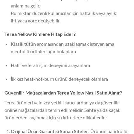
anlamına gelir.
Bu miktar, düzenli kullanıcılar için haftalık veya aylık
ihtiyaca göre değişebilir.
Terea Yellow Kimlere Hitap Eder?
Klasik tütün aromasından uzaklaşmak isteyen ama
mentollü ürünleri ağır bulanlara
Hafif ve ferah içim deneyimi arayanlara
İlk kez heat-not-burn ürünü deneyecek olanlara
Güvenilir Mağazalardan Terea Yellow Nasıl Satın Alınır?
Terea ürünleri yalnızca yetkili satıcılardan ya da güvenilir
online mağazalardan temin edilmelidir. Sahte ya da kaçak
ürünlerden kaçınmak için şu kriterlere dikkat edin:
Orijinal Ürün Garantisi Sunan Siteler
: Ürünün bandrollü,