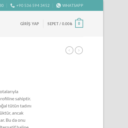
:30
+90 536 594 3452
WHATSAPP
0
GIRIŞ YAP
SEPET /
0.00
₺
otalarıyla
rofiline sahiptir.
ğal tütün tadını
şüktür, ancak
ar. Bu da onu
lternatif haline