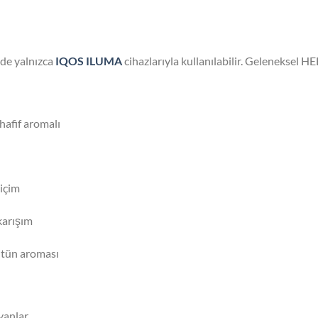
 de yalnızca
IQOS ILUMA
cihazlarıyla kullanılabilir. Geleneksel H
hafif aromalı
 içim
karışım
tütün aroması
yanlar