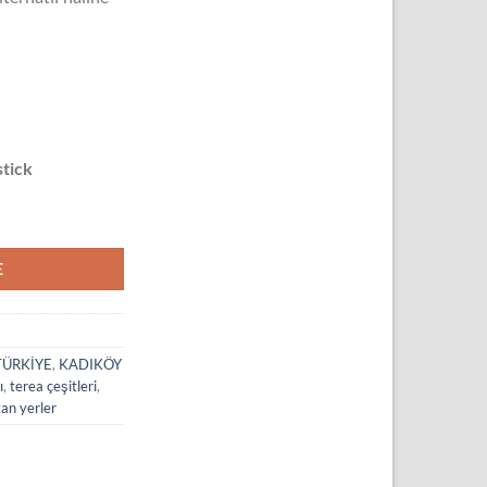
stick
E
TÜRKİYE
,
KADIKÖY
ı
,
terea çeşitleri
,
an yerler