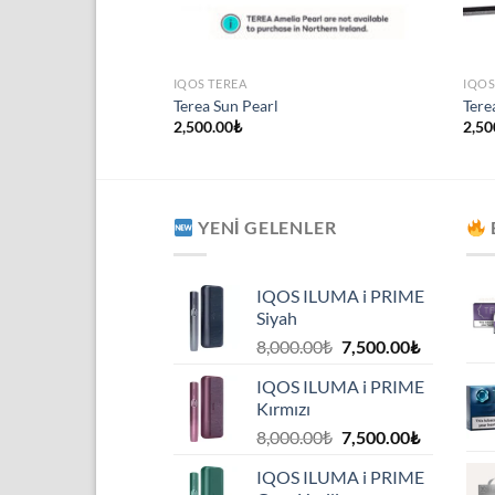
IQOS TEREA
IQOS
Terea Sun Pearl
Tere
2,500.00
₺
2,50
YENI GELENLER
IQOS ILUMA i PRIME
Siyah
Orijinal
Şu
8,000.00
₺
7,500.00
₺
fiyat:
andaki
IQOS ILUMA i PRIME
8,000.00₺.
fiyat:
Kırmızı
7,500.00₺
Orijinal
Şu
8,000.00
₺
7,500.00
₺
fiyat:
andaki
IQOS ILUMA i PRIME
8,000.00₺.
fiyat: