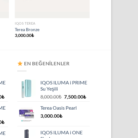
IQOS TEREA
Terea Bronze
3,000.00
₺
EN BEĞENILENLER
IME
IQOS ILUMA i PRIME
Su Yeşili
Şu
Orijinal
Şu
0
₺
8,000.00
₺
7,500.00
₺
andaki
fiyat:
andaki
IME
Terea Oasis Pearl
₺.
fiyat:
8,000.00₺.
fiyat:
7,500.00₺.
3,000.00
₺
7,500.00₺.
Şu
0
₺
andaki
IQOS ILUMA i ONE
IME
₺.
fiyat: