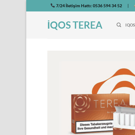
İçeriğe
7/24 İletişim Hattı:
0536 594 34 52
|
atla
İQOS TEREA
IQOS