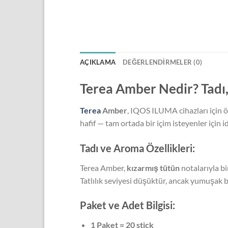
AÇIKLAMA
DEĞERLENDIRMELER (0)
Terea Amber Nedir? Tadı,
Terea
Amber
, IQOS ILUMA cihazları için ö
hafif — tam ortada bir içim isteyenler için id
Tadı ve Aroma Özellikleri:
Terea Amber,
kızarmış tütün
notalarıyla bi
Tatlılık seviyesi düşüktür, ancak yumuşak 
Paket ve Adet Bilgisi:
1 Paket = 20 stick