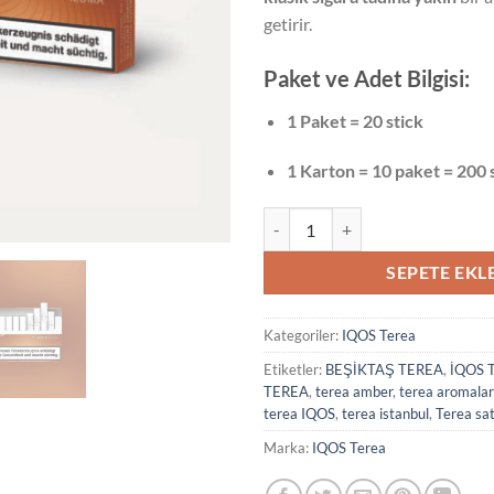
getirir.
Paket ve Adet Bilgisi:
1 Paket = 20 stick
1 Karton = 10 paket = 200 
Terea Amber adet
SEPETE EKL
Kategoriler:
IQOS Terea
Etiketler:
BEŞİKTAŞ TEREA
,
İQOS 
TEREA
,
terea amber
,
terea aromalar
terea IQOS
,
terea istanbul
,
Terea sat
Marka:
IQOS Terea