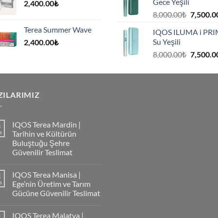
Gece Yeşili
2,400.00
₺
.
Orijinal
8,000.00
₺
7,500.0
fiyat:
Terea Summer Wave
IQOS ILUMA i PR
8,000.00
Su Yeşili
2,400.00
₺
.
Orijinal
8,000.00
₺
7,500.0
fiyat:
8,000.00
.
ZILARIMIZ
IQOS Terea Mardin |
3
m
Tarihin ve Kültürün
Buluştuğu Şehre
Güvenilir Teslimat
IQOS Terea Manisa |
3
m
Ege’nin Üretim ve Tarım
Gücüne Güvenilir Teslimat
IQOS Terea Malatya |
3