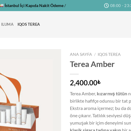
İstanbul İçi Kapıda Nakit Ödeme
/
08:00 - 23
 ILUMA
IQOS TEREA
ANA SAYFA
/
IQOS TEREA
Terea Amber
2,400.00
₺
Terea Amber,
kızarmış tütün
n
birlikte hafifçe odunsu bir tat p
Ekstra aroma içermez; bu da do
öne çıkarır. Tatlılık seviyesi dü
yumuşak bir içim deneyimi sun
klasik sigara tadına yakın
bir a