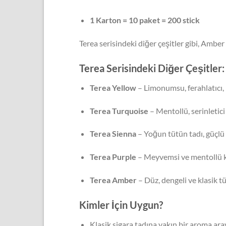
1 Karton = 10 paket = 200 stick
Terea serisindeki diğer çeşitler gibi, Amber
Terea Serisindeki Diğer Çeşitler:
Terea Yellow
– Limonumsu, ferahlatıcı, 
Terea Turquoise
– Mentollü, serinletici
Terea Sienna
– Yoğun tütün tadı, güçlü
Terea Purple
– Meyvemsi ve mentollü 
Terea Amber
– Düz, dengeli ve klasik 
Kimler İçin Uygun?
Klasik sigara tadına yakın bir aroma ara