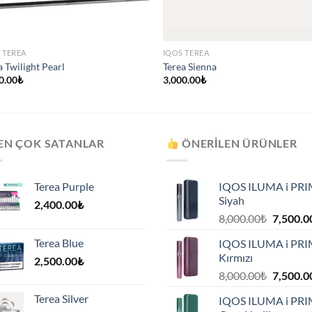
 TEREA
IQOS TEREA
a Twilight Pearl
Terea Sienna
0.00
₺
3,000.00
₺
EN ÇOK SATANLAR
ÖNERILEN ÜRÜNLER
Terea Purple
IQOS ILUMA i PR
Siyah
2,400.00
₺
Orijinal
8,000.00
₺
7,500.0
fiyat:
Terea Blue
IQOS ILUMA i PR
8,000.00
Kırmızı
2,500.00
₺
.
Orijinal
8,000.00
₺
7,500.0
fiyat:
Terea Silver
IQOS ILUMA i PR
8,000.00