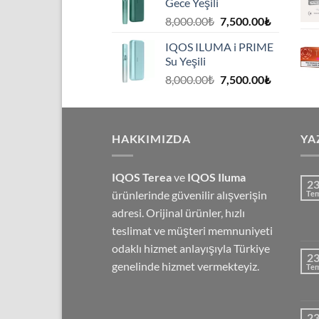
Gece Yeşili
7,500.00₺
Orijinal
Şu
8,000.00
₺
7,500.00
₺
fiyat:
andaki
IQOS ILUMA i PRIME
8,000.00₺.
fiyat:
Su Yeşili
7,500.00₺
Orijinal
Şu
8,000.00
₺
7,500.00
₺
fiyat:
andaki
8,000.00₺.
fiyat:
7,500.00₺
HAKKIMIZDA
YA
IQOS Terea
ve
IQOS Iluma
2
ürünlerinde güvenilir alışverişin
Te
adresi. Orijinal ürünler, hızlı
teslimat ve müşteri memnuniyeti
odaklı hizmet anlayışıyla Türkiye
2
genelinde hizmet vermekteyiz.
Te
2