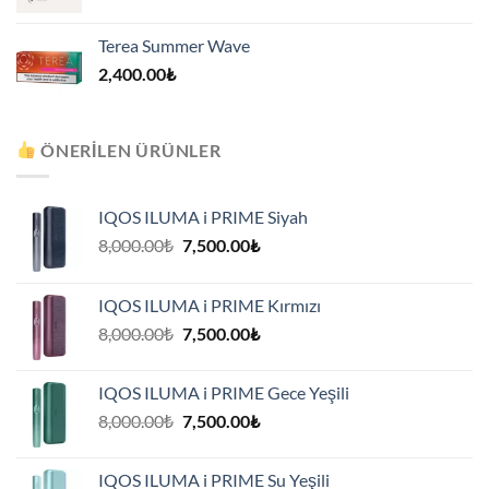
Terea Summer Wave
2,400.00
₺
ÖNERILEN ÜRÜNLER
IQOS ILUMA i PRIME Siyah
Orijinal
Şu
8,000.00
₺
7,500.00
₺
fiyat:
andaki
8,000.00₺.
fiyat:
IQOS ILUMA i PRIME Kırmızı
7,500.00₺.
Orijinal
Şu
8,000.00
₺
7,500.00
₺
fiyat:
andaki
8,000.00₺.
fiyat:
IQOS ILUMA i PRIME Gece Yeşili
7,500.00₺.
Orijinal
Şu
8,000.00
₺
7,500.00
₺
fiyat:
andaki
8,000.00₺.
fiyat:
IQOS ILUMA i PRIME Su Yeşili
7,500.00₺.