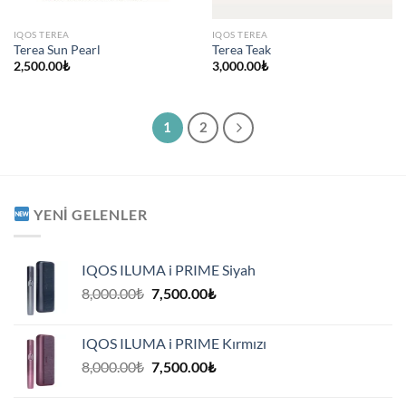
IQOS TEREA
IQOS TEREA
Terea Sun Pearl
Terea Teak
2,500.00
₺
3,000.00
₺
1
2
YENI GELENLER
IQOS ILUMA i PRIME Siyah
Orijinal
Şu
8,000.00
₺
7,500.00
₺
fiyat:
andaki
8,000.00₺.
fiyat:
IQOS ILUMA i PRIME Kırmızı
7,500.00₺.
Orijinal
Şu
8,000.00
₺
7,500.00
₺
fiyat:
andaki
8,000.00₺.
fiyat: