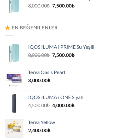
Orijinal
Şu
8,000.00
₺
7,500.00
₺
fiyat:
andaki
8,000.00₺.
fiyat:
7,500.00₺.
EN BEĞENILENLER
IQOS ILUMA i PRIME Su Yeşili
Orijinal
Şu
8,000.00
₺
7,500.00
₺
fiyat:
andaki
8,000.00₺.
fiyat:
Terea Oasis Pearl
7,500.00₺.
3,000.00
₺
IQOS ILUMA i ONE Siyah
Orijinal
Şu
4,500.00
₺
4,000.00
₺
fiyat:
andaki
4,500.00₺.
fiyat:
Terea Yellow
4,000.00₺.
2,400.00
₺