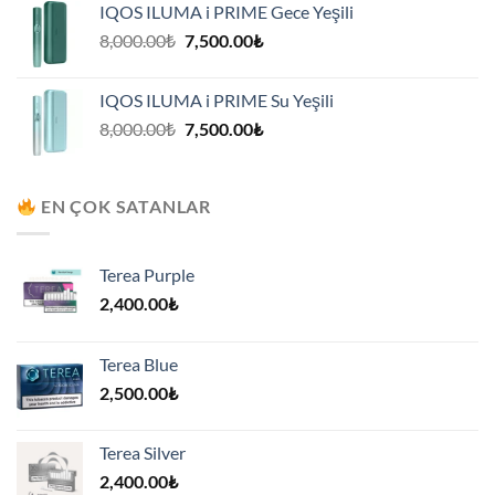
IQOS ILUMA i PRIME Gece Yeşili
7,500.00₺.
Orijinal
Şu
8,000.00
₺
7,500.00
₺
fiyat:
andaki
8,000.00₺.
fiyat:
IQOS ILUMA i PRIME Su Yeşili
7,500.00₺.
Orijinal
Şu
8,000.00
₺
7,500.00
₺
fiyat:
andaki
8,000.00₺.
fiyat:
7,500.00₺.
EN ÇOK SATANLAR
Terea Purple
2,400.00
₺
Terea Blue
2,500.00
₺
Terea Silver
2,400.00
₺