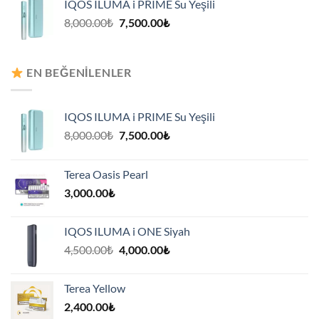
IQOS ILUMA i PRIME Su Yeşili
7,500.00₺.
Orijinal
Şu
8,000.00
₺
7,500.00
₺
fiyat:
andaki
8,000.00₺.
fiyat:
7,500.00₺.
EN BEĞENILENLER
IQOS ILUMA i PRIME Su Yeşili
Orijinal
Şu
8,000.00
₺
7,500.00
₺
fiyat:
andaki
8,000.00₺.
fiyat:
Terea Oasis Pearl
7,500.00₺.
3,000.00
₺
IQOS ILUMA i ONE Siyah
Orijinal
Şu
4,500.00
₺
4,000.00
₺
fiyat:
andaki
4,500.00₺.
fiyat:
Terea Yellow
4,000.00₺.
2,400.00
₺