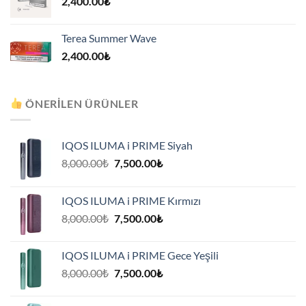
2,400.00
₺
Terea Summer Wave
2,400.00
₺
ÖNERILEN ÜRÜNLER
IQOS ILUMA i PRIME Siyah
Orijinal
Şu
8,000.00
₺
7,500.00
₺
fiyat:
andaki
8,000.00₺.
fiyat:
IQOS ILUMA i PRIME Kırmızı
7,500.00₺.
Orijinal
Şu
8,000.00
₺
7,500.00
₺
fiyat:
andaki
8,000.00₺.
fiyat:
IQOS ILUMA i PRIME Gece Yeşili
7,500.00₺.
Orijinal
Şu
8,000.00
₺
7,500.00
₺
fiyat:
andaki
8,000.00₺.
fiyat: