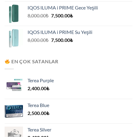
8,000.00₺.
fiyat:
IQOS ILUMA i PRIME Gece Yeşili
7,500.00₺.
Orijinal
Şu
8,000.00
₺
7,500.00
₺
fiyat:
andaki
8,000.00₺.
fiyat:
IQOS ILUMA i PRIME Su Yeşili
7,500.00₺.
Orijinal
Şu
8,000.00
₺
7,500.00
₺
fiyat:
andaki
8,000.00₺.
fiyat:
7,500.00₺.
EN ÇOK SATANLAR
Terea Purple
2,400.00
₺
Terea Blue
2,500.00
₺
Terea Silver