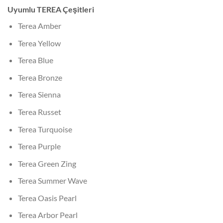
Uyumlu TEREA Çeşitleri
Terea Amber
Terea Yellow
Terea Blue
Terea Bronze
Terea Sienna
Terea Russet
Terea Turquoise
Terea Purple
Terea Green Zing
Terea Summer Wave
Terea Oasis Pearl
Terea Arbor Pearl