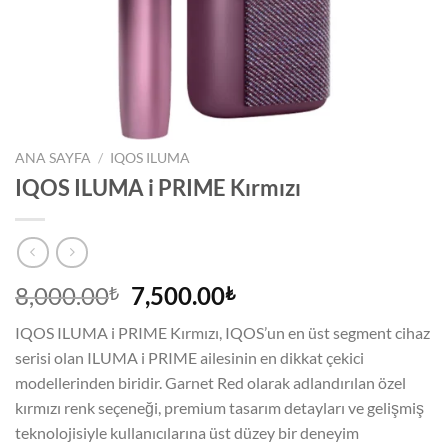
ANA SAYFA
/
IQOS ILUMA
IQOS ILUMA i PRIME Kırmızı
Orijinal
Şu
8,000.00
7,500.00
₺
₺
fiyat:
andaki
IQOS ILUMA i PRIME Kırmızı, IQOS’un en üst segment cihaz
8,000.00₺.
fiyat:
serisi olan ILUMA i PRIME ailesinin en dikkat çekici
7,500.00₺.
modellerinden biridir. Garnet Red olarak adlandırılan özel
kırmızı renk seçeneği, premium tasarım detayları ve gelişmiş
teknolojisiyle kullanıcılarına üst düzey bir deneyim