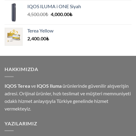
IQOS ILUMA i ONE Siyah
Orijinal
Şu
4,500.00
₺
4,000.00
₺
fiyat:
andaki
4,500.00₺.
fiyat:
Terea Yellow
4,000.00₺.
2,400.00
₺
HAKKIMIZDA
IQOS Terea
ve
IQOS Iluma
ürünlerinde güvenilir alışverişin
adresi. Orijinal ürünler, hızlı teslimat ve müşteri memnuniyeti
odaklı hizmet anlayışıyla Türkiye genelinde hizmet
vermekteyiz.
YAZILARIMIZ