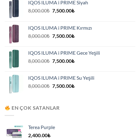
IQOS ILUMA i PRIME Siyah
Orijinal
Şu
8,000.00
₺
7,500.00
₺
fiyat:
andaki
8,000.00₺.
fiyat:
IQOS ILUMA i PRIME Kırmızı
7,500.00₺.
Orijinal
Şu
8,000.00
₺
7,500.00
₺
fiyat:
andaki
8,000.00₺.
fiyat:
IQOS ILUMA i PRIME Gece Yeşili
7,500.00₺.
Orijinal
Şu
8,000.00
₺
7,500.00
₺
fiyat:
andaki
8,000.00₺.
fiyat:
IQOS ILUMA i PRIME Su Yeşili
7,500.00₺.
Orijinal
Şu
8,000.00
₺
7,500.00
₺
fiyat:
andaki
8,000.00₺.
fiyat:
7,500.00₺.
EN ÇOK SATANLAR
Terea Purple
2,400.00
₺