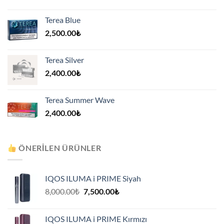
Terea Blue
2,500.00
₺
Terea Silver
2,400.00
₺
Terea Summer Wave
2,400.00
₺
ÖNERILEN ÜRÜNLER
IQOS ILUMA i PRIME Siyah
Orijinal
Şu
8,000.00
₺
7,500.00
₺
fiyat:
andaki
8,000.00₺.
fiyat:
IQOS ILUMA i PRIME Kırmızı
7,500.00₺.