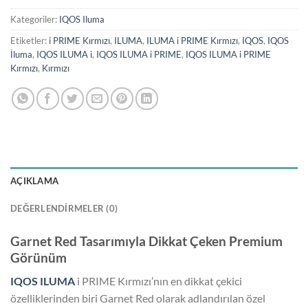
Kategoriler:
IQOS Iluma
Etiketler:
i PRIME Kırmızı
,
ILUMA
,
ILUMA i PRIME Kırmızı
,
IQOS
,
IQOS
İluma
,
IQOS ILUMA i
,
IQOS ILUMA i PRIME
,
IQOS ILUMA i PRIME
Kırmızı
,
Kırmızı
AÇIKLAMA
DEĞERLENDIRMELER (0)
Garnet Red Tasarımıyla Dikkat Çeken Premium
Görünüm
IQOS ILUMA
i PRIME Kırmızı’nın en dikkat çekici
özelliklerinden biri Garnet Red olarak adlandırılan özel