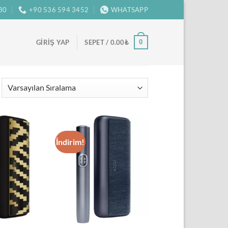
:30
+90 536 594 3452
WHATSAPP
0
GIRIŞ YAP
SEPET /
0.00
₺
İndirim!