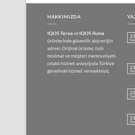
8,000.00₺.
fiyat:
7,500.00₺
HAKKIMIZDA
YA
IQOS Terea
ve
IQOS Iluma
2
ürünlerinde güvenilir alışverişin
Te
adresi. Orijinal ürünler, hızlı
teslimat ve müşteri memnuniyeti
odaklı hizmet anlayışıyla Türkiye
2
genelinde hizmet vermekteyiz.
Te
2
Te
2
Te