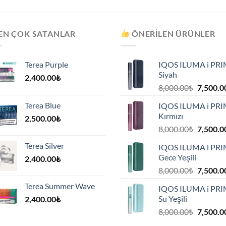
EN ÇOK SATANLAR
ÖNERILEN ÜRÜNLER
Terea Purple
IQOS ILUMA i PR
Siyah
2,400.00
₺
Orijinal
8,000.00
₺
7,500.0
fiyat:
Terea Blue
IQOS ILUMA i PR
8,000.00
Kırmızı
2,500.00
₺
.
Orijinal
8,000.00
₺
7,500.0
fiyat:
Terea Silver
IQOS ILUMA i PR
8,000.00
Gece Yeşili
2,400.00
₺
.
Orijinal
8,000.00
₺
7,500.0
fiyat:
Terea Summer Wave
IQOS ILUMA i PR
8,000.00
Su Yeşili
2,400.00
₺
.
Orijinal
8,000.00
₺
7,500.0
fiyat: