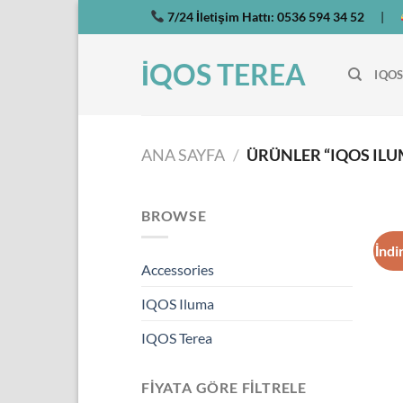
İçeriğe
7/24 İletişim Hattı:
0536 594 34 52
|
atla
İQOS TEREA
IQOS
ANA SAYFA
/
ÜRÜNLER “IQOS ILU
BROWSE
İndi
Accessories
IQOS Iluma
IQOS Terea
FIYATA GÖRE FILTRELE