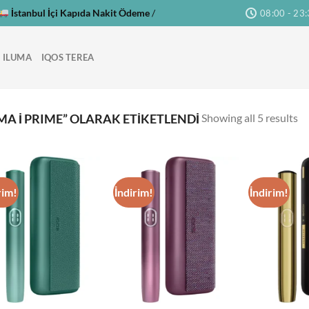
İstanbul İçi Kapıda Nakit Ödeme
/
08:00 - 23
 ILUMA
IQOS TEREA
Showing all 5 results
MA I PRIME” OLARAK ETIKETLENDI
rim!
İndirim!
İndirim!