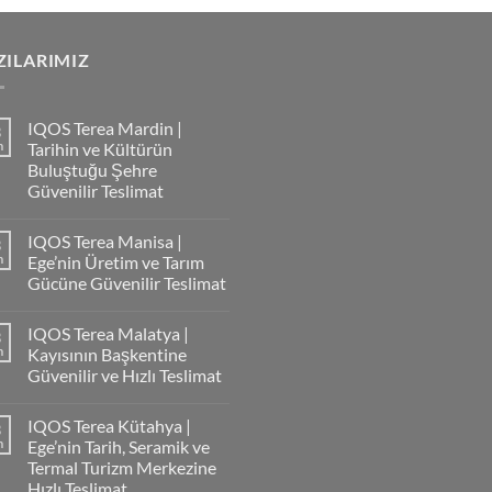
8,000.00
.
ZILARIMIZ
IQOS Terea Mardin |
3
m
Tarihin ve Kültürün
Buluştuğu Şehre
Güvenilir Teslimat
IQOS Terea Manisa |
3
m
Ege’nin Üretim ve Tarım
Gücüne Güvenilir Teslimat
IQOS Terea Malatya |
3
m
Kayısının Başkentine
Güvenilir ve Hızlı Teslimat
IQOS Terea Kütahya |
3
m
Ege’nin Tarih, Seramik ve
Termal Turizm Merkezine
Hızlı Teslimat