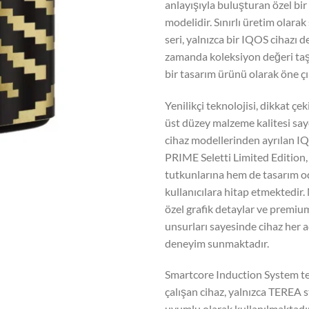
anlayışıyla buluşturan özel bir
modelidir. Sınırlı üretim olara
seri, yalnızca bir IQOS cihazı de
zamanda koleksiyon değeri ta
bir tasarım ürünü olarak öne ç
Yenilikçi teknolojisi, dikkat çek
üst düzey malzeme kalitesi sa
cihaz modellerinden ayrılan 
PRIME Seletti Limited Edition,
tutkunlarına hem de tasarım o
kullanıcılara hitap etmektedir.
özel grafik detaylar ve premi
unsurları sayesinde cihaz her aç
deneyim sunmaktadır.
Smartcore Induction System te
çalışan cihaz, yalnızca TEREA s
uyumlu olarak kullanılmaktadır.