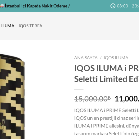
İstanbul İçi Kapıda Nakit Ödeme
/
08:00 - 23
 ILUMA
IQOS TEREA
ANA SAYFA
/
IQOS ILUMA
IQOS ILUMA i P
Seletti Limited Ed
Orijina
15,000.00
11,000
₺
fiyat:
IQOS ILUMA i PRIME Seletti L
15,000
IQOS’un en prestijli cihaz seril
ILUMA i PRIME ailesini, dünya
tasarım markası Seletti’nin öz