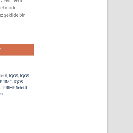
el model,
z şekilde bir
ed Edition adet
E
etti
,
IQOS
,
IQOS
 PRIME
,
IQOS
i PRIME Seletti
on