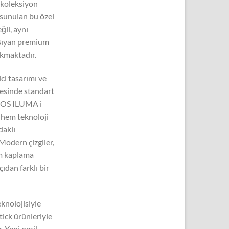
 koleksiyon
k sunulan bu özel
ğil, aynı
şıyan premium
ıkmaktadır.
ici tasarımı ve
yesinde standart
IQOS ILUMA i
 hem teknoloji
daklı
 Modern çizgiler,
um kaplama
ıdan farklı bir
knolojisiyle
tick ürünleriyle
 Yeni nesil