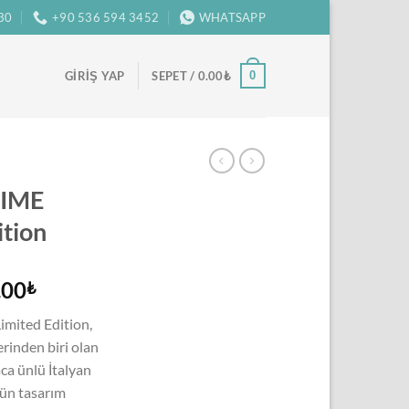
:30
+90 536 594 3452
WHATSAPP
0
GIRIŞ YAP
SEPET /
0.00
₺
RIME
ition
l
Şu
.00
₺
andaki
imited Edition,
.00₺.
fiyat:
erinden biri olan
11,000.00₺.
ca ünlü İtalyan
gün tasarım