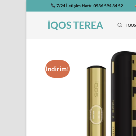
İçeriğe
7/24 İletişim Hattı:
0536 594 34 52
|
atla
İQOS TEREA
IQOS
İndirim!