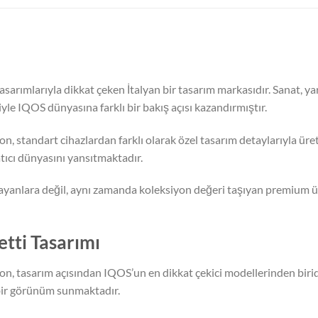
tasarımlarıyla dikkat çeken İtalyan bir tasarım markasıdır. Sanat, y
iyle IQOS dünyasına farklı bir bakış açısı kazandırmıştır.
on, standart cihazlardan farklı olarak özel tasarım detaylarıyla üre
atıcı dünyasını yansıtmaktadır.
 arayanlara değil, aynı zamanda koleksiyon değeri taşıyan premium ür
tti Tasarımı
ion, tasarım açısından IQOS’un en dikkat çekici modellerinden biri
 bir görünüm sunmaktadır.