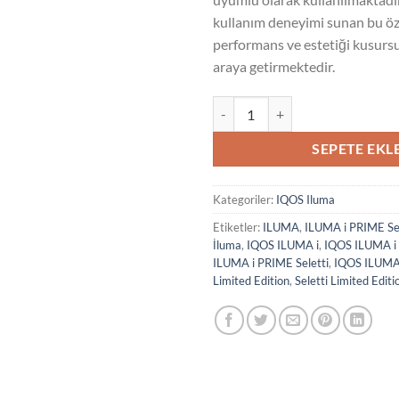
kullanım deneyimi sunan bu öz
performans ve estetiği kusursu
araya getirmektedir.
IQOS ILUMA i PRIME Seletti Limit
SEPETE EKL
Kategoriler:
IQOS Iluma
Etiketler:
ILUMA
,
ILUMA i PRIME Sel
İluma
,
IQOS ILUMA i
,
IQOS ILUMA i
ILUMA i PRIME Seletti
,
IQOS ILUMA 
Limited Edition
,
Seletti Limited Editi