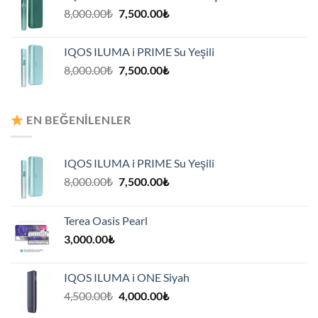
7,500.00₺.
Orijinal
Şu
8,000.00
₺
7,500.00
₺
fiyat:
andaki
8,000.00₺.
fiyat:
IQOS ILUMA i PRIME Su Yeşili
7,500.00₺.
Orijinal
Şu
8,000.00
₺
7,500.00
₺
fiyat:
andaki
8,000.00₺.
fiyat:
7,500.00₺.
EN BEĞENILENLER
IQOS ILUMA i PRIME Su Yeşili
Orijinal
Şu
8,000.00
₺
7,500.00
₺
fiyat:
andaki
8,000.00₺.
fiyat:
Terea Oasis Pearl
7,500.00₺.
3,000.00
₺
IQOS ILUMA i ONE Siyah
Orijinal
Şu
4,500.00
₺
4,000.00
₺
fiyat:
andaki