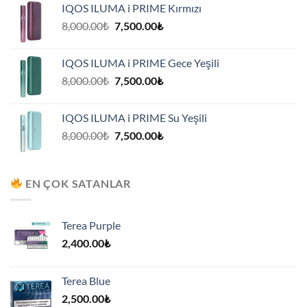
IQOS ILUMA i PRIME Kırmızı
7,500.00₺.
Orijinal
Şu
8,000.00
₺
7,500.00
₺
fiyat:
andaki
8,000.00₺.
fiyat:
IQOS ILUMA i PRIME Gece Yeşili
7,500.00₺.
Orijinal
Şu
8,000.00
₺
7,500.00
₺
fiyat:
andaki
8,000.00₺.
fiyat:
IQOS ILUMA i PRIME Su Yeşili
7,500.00₺.
Orijinal
Şu
8,000.00
₺
7,500.00
₺
fiyat:
andaki
8,000.00₺.
fiyat:
7,500.00₺.
EN ÇOK SATANLAR
Terea Purple
2,400.00
₺
Terea Blue
2,500.00
₺