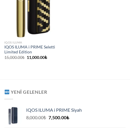
IQOS ILUMA
IQOS ILUMA i PRIME Seletti
Limited Edition
Orijinal
Şu
15,000.00
₺
11,000.00
₺
fiyat:
andaki
15,000.00₺.
fiyat:
11,000.00₺.
YENI GELENLER
IQOS ILUMA i PRIME Siyah
Orijinal
Şu
8,000.00
₺
7,500.00
₺
fiyat:
andaki
8,000.00₺.
fiyat: