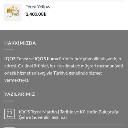
4,500.00₺.
fiyat:
Terea Yellow
4,000.00₺.
2,400.00
₺
HAKKIMIZDA
IQOS Terea
ve
IQOS Iluma
ürünlerinde güvenilir alışverişin
adresi. Orijinal ürünler, hızlı teslimat ve müşteri memnuniyeti
odaklı hizmet anlayışıyla Türkiye genelinde hizmet
vermekteyiz.
YAZILARIMIZ
IQOS Terea Mardin | Tarihin ve Kültürün Buluştuğu
23
Tem
Şehre Güvenilir Teslimat