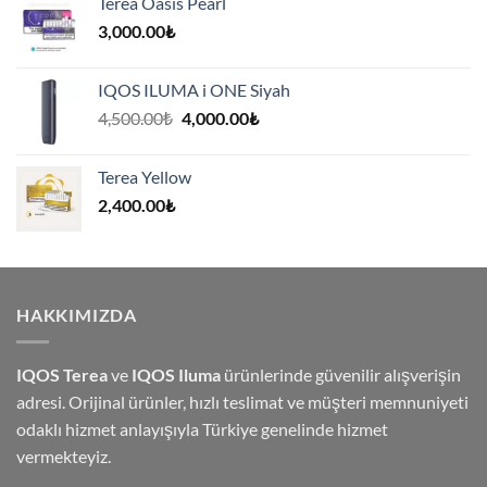
Terea Oasis Pearl
7,500.00₺.
3,000.00
₺
IQOS ILUMA i ONE Siyah
Orijinal
Şu
4,500.00
₺
4,000.00
₺
fiyat:
andaki
4,500.00₺.
fiyat:
Terea Yellow
4,000.00₺.
2,400.00
₺
HAKKIMIZDA
IQOS Terea
ve
IQOS Iluma
ürünlerinde güvenilir alışverişin
adresi. Orijinal ürünler, hızlı teslimat ve müşteri memnuniyeti
odaklı hizmet anlayışıyla Türkiye genelinde hizmet
vermekteyiz.