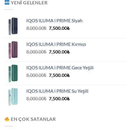
YENI GELENLER
IQOS ILUMA i PRIME Siyah
Orijinal
Şu
8,000.00
₺
7,500.00
₺
fiyat:
andaki
8,000.00₺.
fiyat:
IQOS ILUMA i PRIME Kırmızı
7,500.00₺.
Orijinal
Şu
8,000.00
₺
7,500.00
₺
fiyat:
andaki
8,000.00₺.
fiyat:
IQOS ILUMA i PRIME Gece Yeşili
7,500.00₺.
Orijinal
Şu
8,000.00
₺
7,500.00
₺
fiyat:
andaki
8,000.00₺.
fiyat:
IQOS ILUMA i PRIME Su Yeşili
7,500.00₺.
Orijinal
Şu
8,000.00
₺
7,500.00
₺
fiyat:
andaki
8,000.00₺.
fiyat:
7,500.00₺.
EN ÇOK SATANLAR