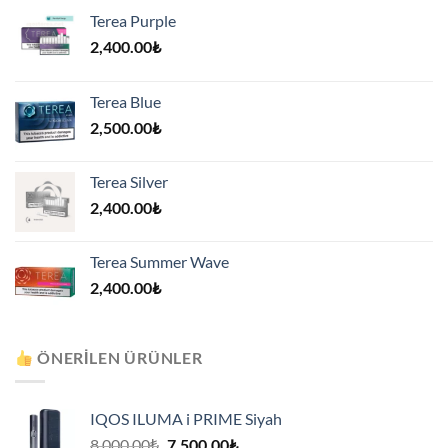
Terea Purple
2,400.00
₺
Terea Blue
2,500.00
₺
Terea Silver
2,400.00
₺
Terea Summer Wave
2,400.00
₺
ÖNERILEN ÜRÜNLER
IQOS ILUMA i PRIME Siyah
Orijinal
Şu
8,000.00
₺
7,500.00
₺