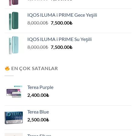
fiyat:
andaki
8,000.00₺.
fiyat:
IQOS ILUMA i PRIME Gece Yeşili
7,500.00₺.
Orijinal
Şu
8,000.00
₺
7,500.00
₺
fiyat:
andaki
8,000.00₺.
fiyat:
IQOS ILUMA i PRIME Su Yeşili
7,500.00₺.
Orijinal
Şu
8,000.00
₺
7,500.00
₺
fiyat:
andaki
8,000.00₺.
fiyat:
7,500.00₺.
EN ÇOK SATANLAR
Terea Purple
2,400.00
₺
Terea Blue
2,500.00
₺
Terea Silver