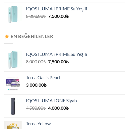
8,000.00₺.
fiyat:
IQOS ILUMA i PRIME Su Yeşili
7,500.00₺.
Orijinal
Şu
8,000.00
₺
7,500.00
₺
fiyat:
andaki
8,000.00₺.
fiyat:
7,500.00₺.
EN BEĞENILENLER
IQOS ILUMA i PRIME Su Yeşili
Orijinal
Şu
8,000.00
₺
7,500.00
₺
fiyat:
andaki
8,000.00₺.
fiyat:
Terea Oasis Pearl
7,500.00₺.
3,000.00
₺
IQOS ILUMA i ONE Siyah
Orijinal
Şu
4,500.00
₺
4,000.00
₺
fiyat:
andaki
4,500.00₺.
fiyat:
Terea Yellow
4,000.00₺.