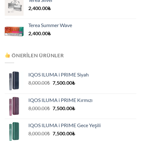
2,400.00
₺
Terea Summer Wave
2,400.00
₺
ÖNERILEN ÜRÜNLER
IQOS ILUMA i PRIME Siyah
Orijinal
Şu
8,000.00
₺
7,500.00
₺
fiyat:
andaki
8,000.00₺.
fiyat:
IQOS ILUMA i PRIME Kırmızı
7,500.00₺.
Orijinal
Şu
8,000.00
₺
7,500.00
₺
fiyat:
andaki
8,000.00₺.
fiyat:
IQOS ILUMA i PRIME Gece Yeşili
7,500.00₺.
Orijinal
Şu
8,000.00
₺
7,500.00
₺
fiyat:
andaki