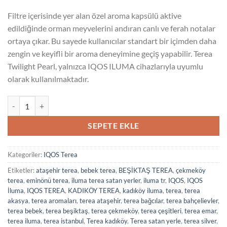
Filtre içerisinde yer alan özel aroma kapsülü aktive
edildiğinde orman meyvelerini andıran canlı ve ferah notalar
ortaya çıkar. Bu sayede kullanıcılar standart bir içimden daha
zengin ve keyifli bir aroma deneyimine geçiş yapabilir. Terea
Twilight Pearl, yalnızca IQOS ILUMA cihazlarıyla uyumlu
olarak kullanılmaktadır.
Terea Twilight Pearl adet
SEPETE EKLE
Kategoriler:
IQOS Terea
Etiketler:
ataşehir terea
,
bebek terea
,
BEŞİKTAŞ TEREA
,
çekmeköy
terea
,
eminönü terea
,
iluma terea satan yerler
,
iluma tr
,
IQOS
,
IQOS
İluma
,
IQOS TEREA
,
KADIKÖY TEREA
,
kadıköy iluma
,
terea
,
terea
akasya
,
terea aromaları
,
terea ataşehir
,
terea bağcılar
,
terea bahçelievler
,
terea bebek
,
terea beşiktaş
,
terea çekmeköy
,
terea çeşitleri
,
terea emar
,
terea iluma
,
terea istanbul
,
Terea kadıköy
,
Terea satan yerle
,
terea silver
,