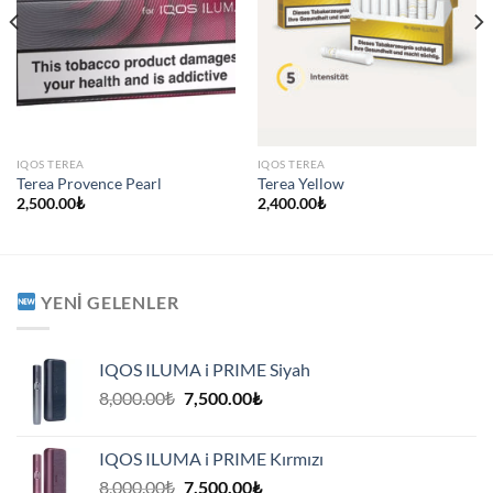
IQOS TEREA
IQOS TEREA
Terea Provence Pearl
Terea Yellow
2,500.00
₺
2,400.00
₺
YENI GELENLER
IQOS ILUMA i PRIME Siyah
Orijinal
Şu
8,000.00
₺
7,500.00
₺
fiyat:
andaki
8,000.00₺.
fiyat:
IQOS ILUMA i PRIME Kırmızı
7,500.00₺.
Orijinal
Şu
8,000.00
₺
7,500.00
₺