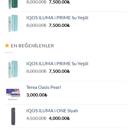
Orijinal
Şu
8,000.00
₺
7,500.00
₺
fiyat:
andaki
8,000.00₺.
fiyat:
IQOS ILUMA i PRIME Su Yeşili
7,500.00₺.
Orijinal
Şu
8,000.00
₺
7,500.00
₺
fiyat:
andaki
8,000.00₺.
fiyat:
7,500.00₺.
EN BEĞENILENLER
IQOS ILUMA i PRIME Su Yeşili
Orijinal
Şu
8,000.00
₺
7,500.00
₺
fiyat:
andaki
8,000.00₺.
fiyat:
Terea Oasis Pearl
7,500.00₺.
3,000.00
₺
IQOS ILUMA i ONE Siyah
Orijinal
Şu
4,500.00
₺
4,000.00
₺
fiyat:
andaki
4,500.00₺.
fiyat: