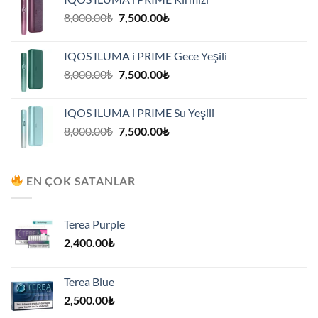
7,500.00₺.
Orijinal
Şu
8,000.00
₺
7,500.00
₺
fiyat:
andaki
8,000.00₺.
fiyat:
IQOS ILUMA i PRIME Gece Yeşili
7,500.00₺.
Orijinal
Şu
8,000.00
₺
7,500.00
₺
fiyat:
andaki
8,000.00₺.
fiyat:
IQOS ILUMA i PRIME Su Yeşili
7,500.00₺.
Orijinal
Şu
8,000.00
₺
7,500.00
₺
fiyat:
andaki
8,000.00₺.
fiyat:
7,500.00₺.
EN ÇOK SATANLAR
Terea Purple
2,400.00
₺
Terea Blue
2,500.00
₺