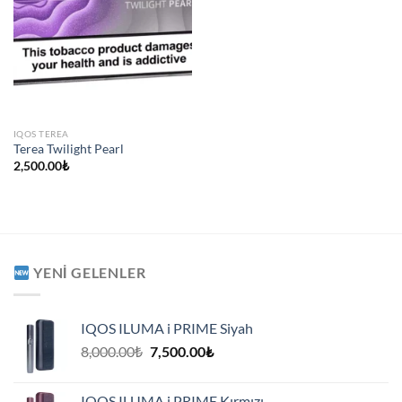
IQOS TEREA
Terea Twilight Pearl
2,500.00
₺
YENI GELENLER
IQOS ILUMA i PRIME Siyah
Orijinal
Şu
8,000.00
₺
7,500.00
₺
fiyat:
andaki
8,000.00₺.
fiyat:
IQOS ILUMA i PRIME Kırmızı