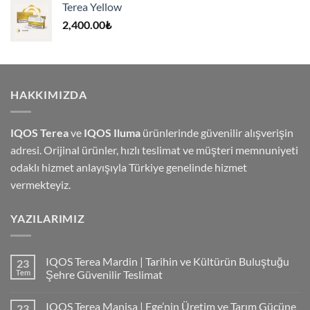
Terea Yellow
4,000.00₺.
2,400.00
₺
HAKKIMIZDA
IQOS Terea
ve
IQOS Iluma
ürünlerinde güvenilir alışverişin
adresi. Orijinal ürünler, hızlı teslimat ve müşteri memnuniyeti
odaklı hizmet anlayışıyla Türkiye genelinde hizmet
vermekteyiz.
YAZILARIMIZ
IQOS Terea Mardin | Tarihin ve Kültürün Buluştuğu
23
Tem
Şehre Güvenilir Teslimat
IQOS Terea Manisa | Ege’nin Üretim ve Tarım Gücüne
23