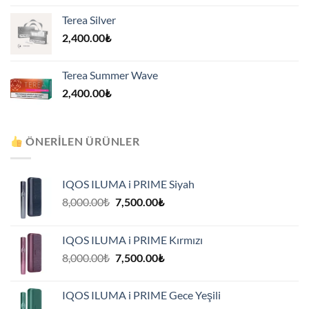
Terea Silver
2,400.00
₺
Terea Summer Wave
2,400.00
₺
ÖNERILEN ÜRÜNLER
IQOS ILUMA i PRIME Siyah
Orijinal
Şu
8,000.00
₺
7,500.00
₺
fiyat:
andaki
8,000.00₺.
fiyat:
IQOS ILUMA i PRIME Kırmızı
7,500.00₺.
Orijinal
Şu
8,000.00
₺
7,500.00
₺
fiyat:
andaki
8,000.00₺.
fiyat:
IQOS ILUMA i PRIME Gece Yeşili
7,500.00₺.