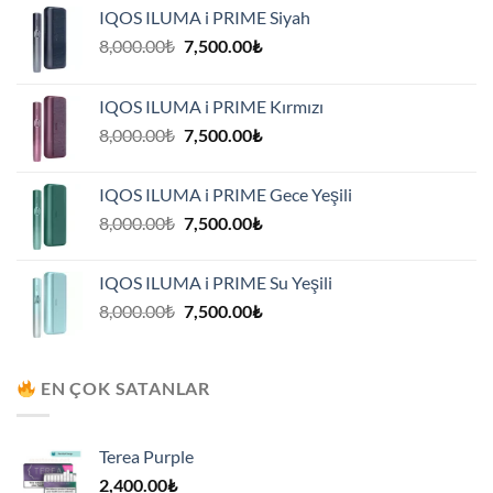
IQOS ILUMA i PRIME Siyah
Orijinal
Şu
8,000.00
₺
7,500.00
₺
fiyat:
andaki
8,000.00₺.
fiyat:
IQOS ILUMA i PRIME Kırmızı
7,500.00₺.
Orijinal
Şu
8,000.00
₺
7,500.00
₺
fiyat:
andaki
8,000.00₺.
fiyat:
IQOS ILUMA i PRIME Gece Yeşili
7,500.00₺.
Orijinal
Şu
8,000.00
₺
7,500.00
₺
fiyat:
andaki
8,000.00₺.
fiyat:
IQOS ILUMA i PRIME Su Yeşili
7,500.00₺.
Orijinal
Şu
8,000.00
₺
7,500.00
₺
fiyat:
andaki
8,000.00₺.
fiyat:
7,500.00₺.
EN ÇOK SATANLAR
Terea Purple
2,400.00
₺