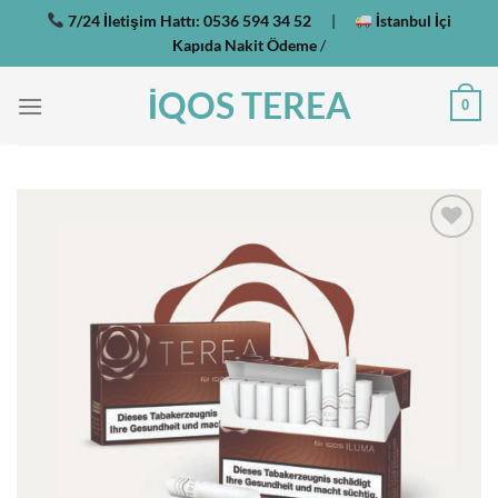
İçeriğe
7/24 İletişim Hattı:
0536 594 34 52
|
İstanbul İçi
atla
Kapıda Nakit Ödeme
/
İQOS TEREA
0