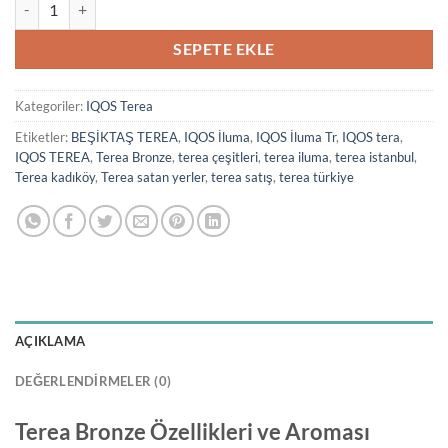
Terea Bronze adet
SEPETE EKLE
Kategoriler:
IQOS Terea
Etiketler:
BEŞİKTAŞ TEREA
,
IQOS İluma
,
IQOS İluma Tr
,
IQOS tera
,
IQOS TEREA
,
Terea Bronze
,
terea çeşitleri
,
terea iluma
,
terea istanbul
,
Terea kadıköy
,
Terea satan yerler
,
terea satış
,
terea türkiye
AÇIKLAMA
DEĞERLENDIRMELER (0)
Terea Bronze Özellikleri ve Aroması