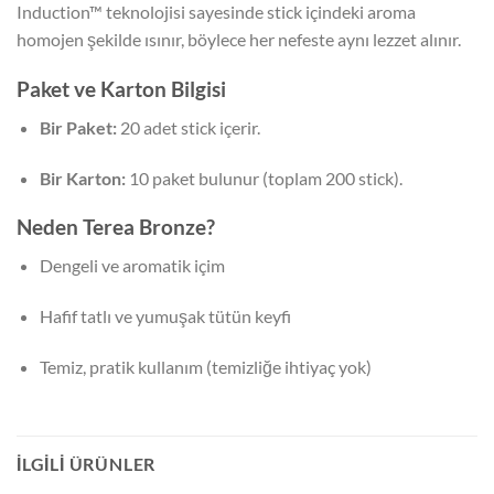
Induction™ teknolojisi sayesinde stick içindeki aroma
homojen şekilde ısınır, böylece her nefeste aynı lezzet alınır.
Paket ve Karton Bilgisi
Bir Paket:
20 adet stick içerir.
Bir Karton:
10 paket bulunur (toplam 200 stick).
Neden Terea Bronze?
Dengeli ve aromatik içim
Hafif tatlı ve yumuşak tütün keyfi
Temiz, pratik kullanım (temizliğe ihtiyaç yok)
İLGILI ÜRÜNLER