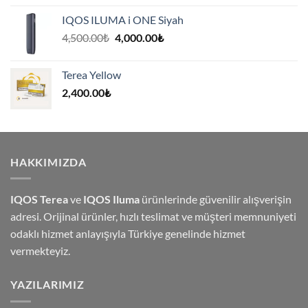
IQOS ILUMA i ONE Siyah
Orijinal
Şu
4,500.00
₺
4,000.00
₺
fiyat:
andaki
4,500.00₺.
fiyat:
Terea Yellow
4,000.00₺.
2,400.00
₺
HAKKIMIZDA
IQOS Terea
ve
IQOS Iluma
ürünlerinde güvenilir alışverişin
adresi. Orijinal ürünler, hızlı teslimat ve müşteri memnuniyeti
odaklı hizmet anlayışıyla Türkiye genelinde hizmet
vermekteyiz.
YAZILARIMIZ