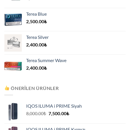
Terea Blue
2,500.00
₺
Terea Silver
2,400.00
₺
Terea Summer Wave
2,400.00
₺
ÖNERILEN ÜRÜNLER
IQOS ILUMA i PRIME Siyah
Orijinal
Şu
8,000.00
₺
7,500.00
₺
fiyat:
andaki
8,000.00₺.
fiyat:
IQOS ILUMA i PRIME Kırmızı