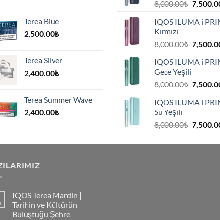
Orijinal
8,000.00
₺
7,500.0
fiyat:
Terea Blue
IQOS ILUMA i PR
8,000.00
Kırmızı
2,500.00
₺
.
Orijinal
8,000.00
₺
7,500.0
fiyat:
Terea Silver
IQOS ILUMA i PR
8,000.00
Gece Yeşili
2,400.00
₺
.
Orijinal
8,000.00
₺
7,500.0
fiyat:
Terea Summer Wave
IQOS ILUMA i PR
8,000.00
Su Yeşili
2,400.00
₺
.
Orijinal
8,000.00
₺
7,500.0
fiyat:
8,000.00
.
ZILARIMIZ
IQOS Terea Mardin |
3
m
Tarihin ve Kültürün
Buluştuğu Şehre