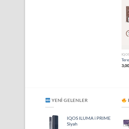
IQO
Tere
3,0
YENI GELENLER
IQOS ILUMA i PRIME
Siyah