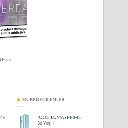
t Pearl
EN BEĞENILENLER
IME
IQOS ILUMA i PRIME
Su Yeşili