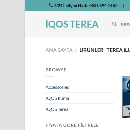
İçeriğe
7/24 İletişim Hattı:
0536 594 34 52
|
atla
İQOS TEREA
IQOS
ANA SAYFA
/
ÜRÜNLER “TEREA IL
BROWSE
Accessories
IQOS Iluma
IQOS Terea
FIYATA GÖRE FILTRELE