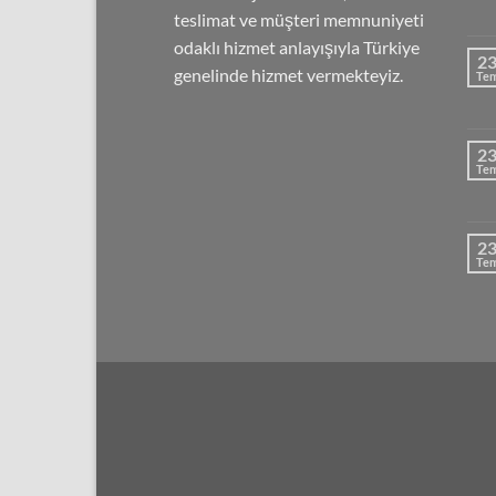
teslimat ve müşteri memnuniyeti
odaklı hizmet anlayışıyla Türkiye
2
genelinde hizmet vermekteyiz.
Te
2
Te
2
Te