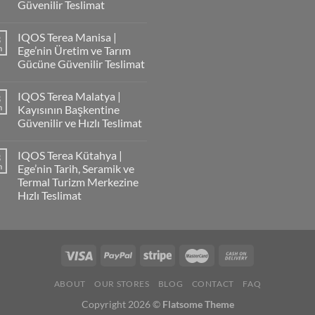
Güvenilir Teslimat
IQOS Terea Manisa |
3
m
Ege’nin Üretim ve Tarım
Gücüne Güvenilir Teslimat
IQOS Terea Malatya |
3
m
Kayısının Başkentine
Güvenilir ve Hızlı Teslimat
IQOS Terea Kütahya |
3
m
Ege’nin Tarih, Seramik ve
Termal Turizm Merkezine
Hızlı Teslimat
ABOUT
OUR STORES
BLOG
CONTACT
FAQ
Copyright 2026 ©
Flatsome Theme