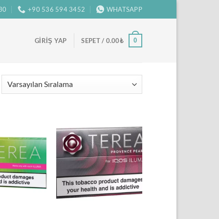
:30
+90 536 594 3452
WHATSAPP
0
GIRIŞ YAP
SEPET /
0.00
₺