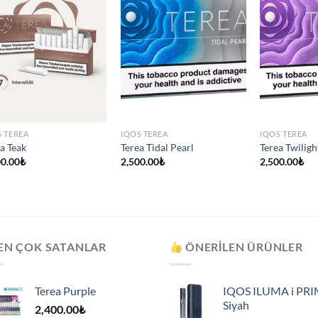
S TEREA
IQOS TEREA
IQOS TEREA
a Teak
Terea Tidal Pearl
Terea Twiligh
00.00
₺
2,500.00
₺
2,500.00
₺
EN ÇOK SATANLAR
ÖNERILEN ÜRÜNLER
Terea Purple
IQOS ILUMA i PR
Siyah
2,400.00
₺