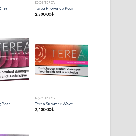
IQOS TEREA
Zing
Terea Provence Pearl
2,500.00
₺
IQOS TEREA
g Pearl
Terea Summer Wave
2,400.00
₺