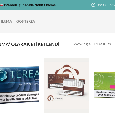
İstanbul İçi Kapıda Nakit Ödeme
/
08:00 - 23
 ILUMA
IQOS TEREA
Showing all 11 results
UMA” OLARAK ETIKETLENDI