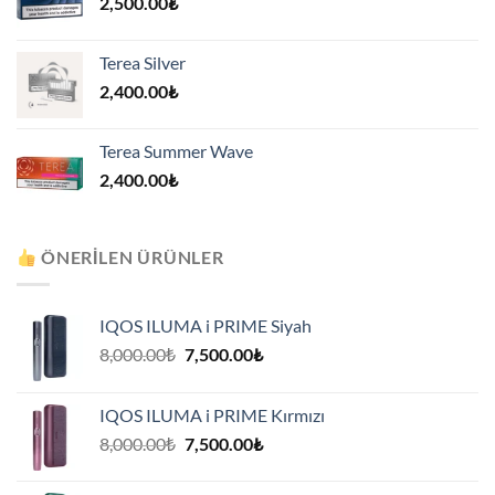
2,500.00
₺
Terea Silver
2,400.00
₺
Terea Summer Wave
2,400.00
₺
ÖNERILEN ÜRÜNLER
IQOS ILUMA i PRIME Siyah
Orijinal
Şu
8,000.00
₺
7,500.00
₺
fiyat:
andaki
8,000.00₺.
fiyat:
IQOS ILUMA i PRIME Kırmızı
7,500.00₺.
Orijinal
Şu
8,000.00
₺
7,500.00
₺
fiyat:
andaki
8,000.00₺.
fiyat: