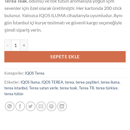
Terea Teak
, odunsu ve tok tütün aromasıyla yoğun içim
sevenler için özel olarak üretilmiştir. Her kartonda 200 stick
bulunur. Yalnızca IQOS ILUMA cihazlarıyla uyumludur. Aynı
gün İstanbul içi kurye teslimatı ve güvenli kargo seçeneğiyle
şimdi sipariş verin.
Terea Teak adet
SEPETE EKLE
Kategoriler:
IQOS Terea
Etiketler:
IQOS İluma
,
IQOS TEREA
,
terea
,
terea çeşitleri
,
terea iluma
,
terea istanbul
,
Terea satan yerle
,
terea teak
,
Terea TR
,
terea türkiye
,
terea tütün