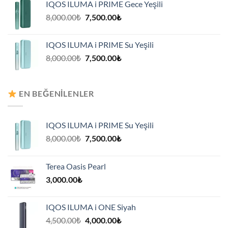
IQOS ILUMA i PRIME Gece Yeşili
7,500.00₺.
Orijinal
Şu
8,000.00
₺
7,500.00
₺
fiyat:
andaki
8,000.00₺.
fiyat:
IQOS ILUMA i PRIME Su Yeşili
7,500.00₺.
Orijinal
Şu
8,000.00
₺
7,500.00
₺
fiyat:
andaki
8,000.00₺.
fiyat:
7,500.00₺.
EN BEĞENILENLER
IQOS ILUMA i PRIME Su Yeşili
Orijinal
Şu
8,000.00
₺
7,500.00
₺
fiyat:
andaki
8,000.00₺.
fiyat:
Terea Oasis Pearl
7,500.00₺.
3,000.00
₺
IQOS ILUMA i ONE Siyah
Orijinal
Şu
4,500.00
₺
4,000.00
₺