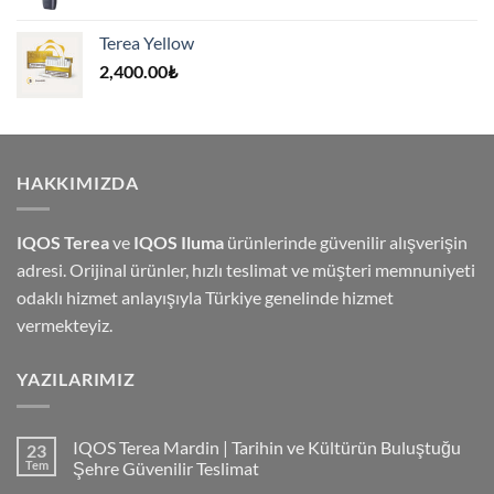
fiyat:
andaki
4,500.00₺.
fiyat:
Terea Yellow
4,000.00₺.
2,400.00
₺
HAKKIMIZDA
IQOS Terea
ve
IQOS Iluma
ürünlerinde güvenilir alışverişin
adresi. Orijinal ürünler, hızlı teslimat ve müşteri memnuniyeti
odaklı hizmet anlayışıyla Türkiye genelinde hizmet
vermekteyiz.
YAZILARIMIZ
IQOS Terea Mardin | Tarihin ve Kültürün Buluştuğu
23
Tem
Şehre Güvenilir Teslimat