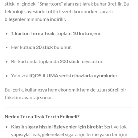
stick’in içindeki “Smartcore” alanı ısıtılarak buhar üretilir. Bu
teknoloji sayesinde tütün lezzeti korunurken zararlı
bileşenler minimuma indirilir.
1 karton Terea Teak
, toplam
10 kutu
içerir.
Her kutuda
20 stick
bulunur.
Bir kartonda toplamda
200 stick
mevcuttur.
Yalnızca
IQOS ILUMA serisi cihazlarla uyumludur.
Bu içerik, kullanıcıya hem ekonomik hem de uzun süreli bir
tüketim avantajı sunar.
Neden Terea Teak Tercih Edilmeli?
Klasik sigara hissini özleyenler için birebir:
Sert ve tok
yapısıyla Teak, geleneksel sigara içicilerine yakın bir içim