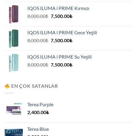
8,000.00₺.
fiyat:
IQOS ILUMA i PRIME Kırmızı
7,500.00₺.
Orijinal
Şu
8,000.00
₺
7,500.00
₺
fiyat:
andaki
8,000.00₺.
fiyat:
IQOS ILUMA i PRIME Gece Yeşili
7,500.00₺.
Orijinal
Şu
8,000.00
₺
7,500.00
₺
fiyat:
andaki
8,000.00₺.
fiyat:
IQOS ILUMA i PRIME Su Yeşili
7,500.00₺.
Orijinal
Şu
8,000.00
₺
7,500.00
₺
fiyat:
andaki
8,000.00₺.
fiyat:
7,500.00₺.
EN ÇOK SATANLAR
Terea Purple
2,400.00
₺
Terea Blue