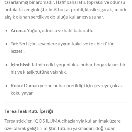
tasarlanmış bir aromadır. Hafif baharatlı, topraksı ve odunsu
notalarla zenginleştirilmiş bu tat profili, klasik sigara içiminde
alışık olunan sertlik ve doluluğu kullanıcıya sunar.
Aroma:
Yoğun, odunsu ve hafif baharatlı.
Tat:
Sert içim sevenlere uygun, kalıcı ve tok bir tütün
lezzeti.
İçim hissi:
Tatmin edici yoğunlukta buhar, boğazda net bir
his ve klasik tütüne yakınlık.
Koku:
Duman yerine buhar üretildiği için çevreye çok az
koku yayar.
Terea Teak Kutu İçeriği
Terea stick’ler, IQOS ILUMA cihazlarıyla kullanılmak üzere
özel olarak geliştirilmiştir. Tütünü yakmadan, doğrudan