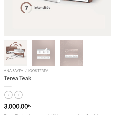
ANA SAYFA
/
IQOS TEREA
Terea Teak
3,000.00
₺