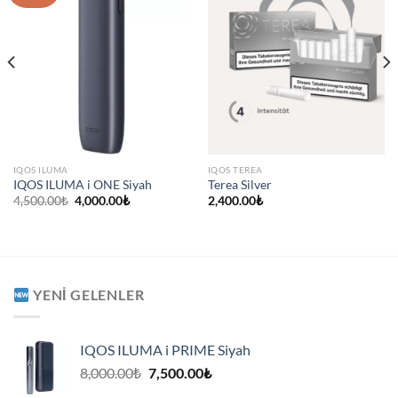
IQOS ILUMA
IQOS TEREA
IQOS ILUMA i ONE Siyah
Terea Silver
Orijinal
Şu
4,500.00
₺
4,000.00
₺
2,400.00
₺
fiyat:
andaki
4,500.00₺.
fiyat:
4,000.00₺.
YENI GELENLER
IQOS ILUMA i PRIME Siyah
Orijinal
Şu
8,000.00
₺
7,500.00
₺
fiyat:
andaki