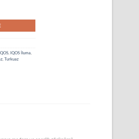
E
IQOS
,
IQOS İluma
,
az
,
Turkuaz