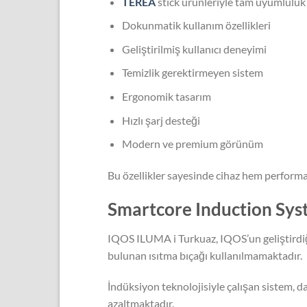
TEREA
stick ürünleriyle tam uyumluluk
Dokunmatik kullanım özellikleri
Geliştirilmiş kullanıcı deneyimi
Temizlik gerektirmeyen sistem
Ergonomik tasarım
Hızlı şarj desteği
Modern ve premium görünüm
Bu özellikler sayesinde cihaz hem perform
Smartcore Induction Syst
IQOS ILUMA i Turkuaz, IQOS’un geliştirdiğ
bulunan ısıtma bıçağı kullanılmamaktadır.
İndüksiyon teknolojisiyle çalışan sistem, 
azaltmaktadır.