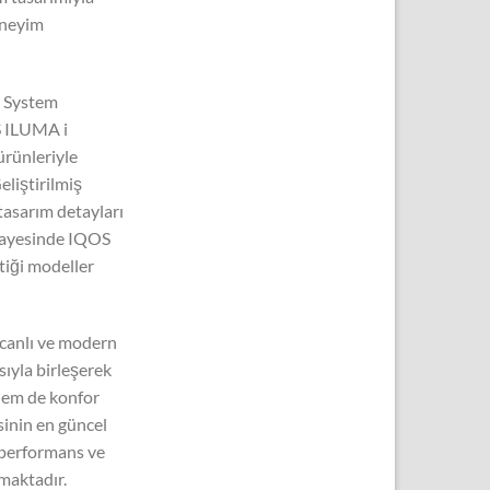
eneyim
n System
OS ILUMA i
ürünleriyle
eliştirilmiş
tasarım detayları
sayesinde IQOS
ttiği modeller
canlı ve modern
sıyla birleşerek
hem de konfor
sinin en güncel
, performans ve
maktadır.