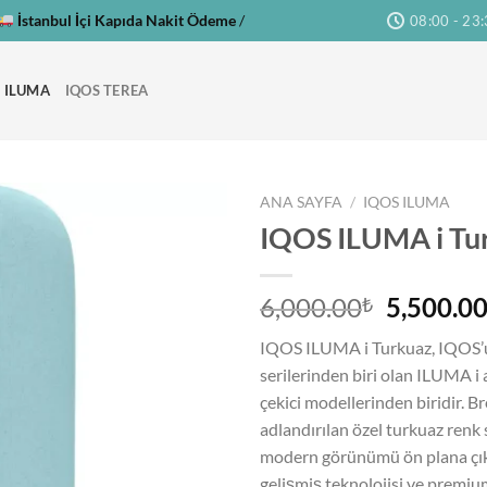
İstanbul İçi Kapıda Nakit Ödeme
/
08:00 - 23
 ILUMA
IQOS TEREA
ANA SAYFA
/
IQOS ILUMA
IQOS ILUMA i Tu
Orijinal
6,000.00
5,500.0
₺
fiyat:
IQOS ILUMA i Turkuaz, IQOS’u
6,000.00
serilerinden biri olan ILUMA i 
çekici modellerinden biridir. B
adlandırılan özel turkuaz renk
modern görünümü ön plana çık
gelişmiş teknolojisi ve premiu