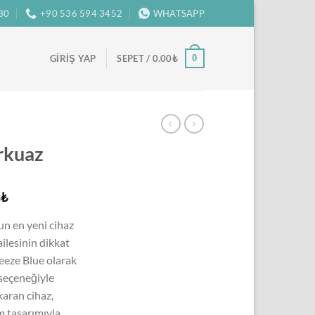
:30
+90 536 594 3452
WHATSAPP
0
GIRIŞ YAP
SEPET /
0.00
₺
rkuaz
Şu
0
₺
andaki
n en yeni cihaz
₺.
fiyat:
ailesinin dikkat
5,500.00₺.
reeze Blue olarak
 seçeneğiyle
aran cihaz,
m tasarımıyla