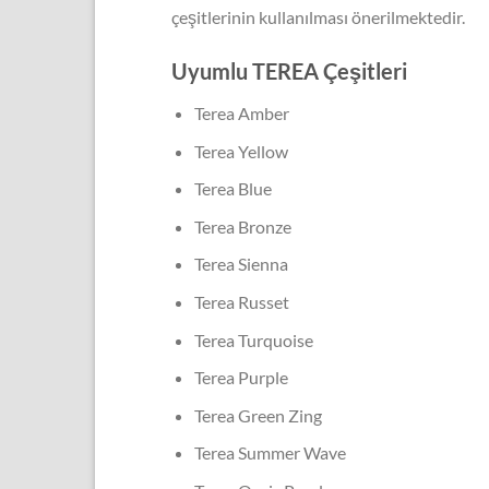
çeşitlerinin kullanılması önerilmektedir.
Uyumlu TEREA Çeşitleri
Terea Amber
Terea Yellow
Terea Blue
Terea Bronze
Terea Sienna
Terea Russet
Terea Turquoise
Terea Purple
Terea Green Zing
Terea Summer Wave