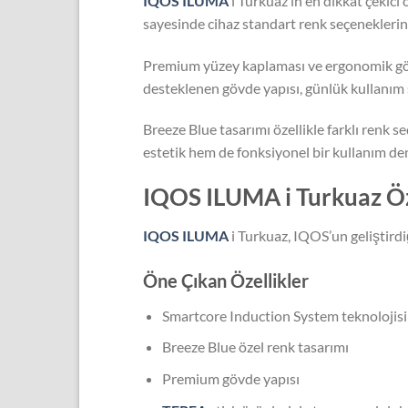
IQOS ILUMA
i Turkuaz’ın en dikkat çekici
sayesinde cihaz standart renk seçeneklerin
Premium yüzey kaplaması ve ergonomik gövde
desteklenen gövde yapısı, günlük kullanım
Breeze Blue tasarımı özellikle farklı renk
estetik hem de fonksiyonel bir kullanım d
IQOS ILUMA i Turkuaz Öze
IQOS ILUMA
i Turkuaz, IQOS’un geliştirdiğ
Öne Çıkan Özellikler
Smartcore Induction System teknolojisi
Breeze Blue özel renk tasarımı
Premium gövde yapısı