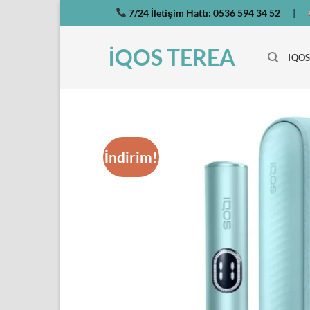
İçeriğe
7/24 İletişim Hattı:
0536 594 34 52
|
atla
İQOS TEREA
IQOS
İndirim!