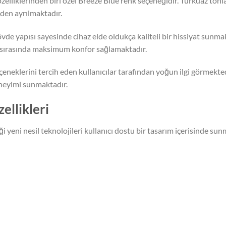
 özelliklerinden biri özel Breeze Blue renk seçeneğidir. Turkuaz t
den ayrılmaktadır.
 yapısı sayesinde cihaz elde oldukça kaliteli bir hissiyat sunmakt
 sırasında maksimum konfor sağlamaktadır.
 seçeneklerini tercih eden kullanıcılar tarafından yoğun ilgi görm
eneyimi sunmaktadır.
llikleri
i yeni nesil teknolojileri kullanıcı dostu bir tasarım içerisinde sun