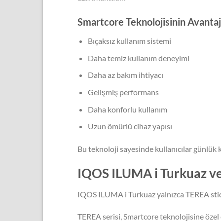
Smartcore Teknolojisinin Avantaj
Bıçaksız kullanım sistemi
Daha temiz kullanım deneyimi
Daha az bakım ihtiyacı
Gelişmiş performans
Daha konforlu kullanım
Uzun ömürlü cihaz yapısı
Bu teknoloji sayesinde kullanıcılar günlük
IQOS ILUMA i Turkuaz 
IQOS ILUMA i Turkuaz yalnızca TEREA stick
TEREA serisi, Smartcore teknolojisine özel 