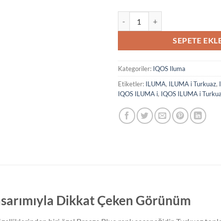
IQOS ILUMA i Turkuaz adet
SEPETE EKL
Kategoriler:
IQOS Iluma
Etiketler:
ILUMA
,
ILUMA i Turkuaz
,
IQOS ILUMA i
,
IQOS ILUMA i Turku
asarımıyla Dikkat Çeken Görünüm