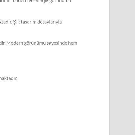
onlarının modern ve enerjik görünümü
adır. Şık tasarım detaylarıyla
ektedir. Modern görünümü sayesinde hem
maktadır.