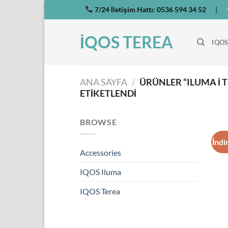
İçeriğe
7/24 İletişim Hattı:
0536 594 34 52
|
atla
İQOS TEREA
IQOS
ANA SAYFA
/
ÜRÜNLER “ILUMA I
ETIKETLENDI
BROWSE
İndi
Accessories
IQOS Iluma
IQOS Terea