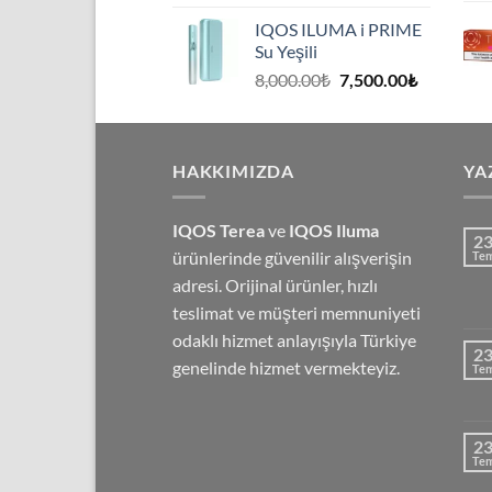
fiyat:
andaki
IQOS ILUMA i PRIME
8,000.00₺.
fiyat:
Su Yeşili
7,500.00₺
Orijinal
Şu
8,000.00
₺
7,500.00
₺
fiyat:
andaki
8,000.00₺.
fiyat:
7,500.00₺
HAKKIMIZDA
YA
IQOS Terea
ve
IQOS Iluma
2
ürünlerinde güvenilir alışverişin
Te
adresi. Orijinal ürünler, hızlı
teslimat ve müşteri memnuniyeti
odaklı hizmet anlayışıyla Türkiye
2
genelinde hizmet vermekteyiz.
Te
2
Te