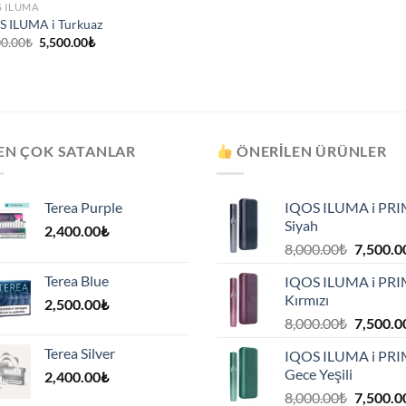
S ILUMA
S ILUMA i Turkuaz
Orijinal
Şu
00.00
₺
5,500.00
₺
fiyat:
andaki
6,000.00₺.
fiyat:
5,500.00₺.
EN ÇOK SATANLAR
ÖNERILEN ÜRÜNLER
Terea Purple
IQOS ILUMA i PR
Siyah
2,400.00
₺
Orijinal
8,000.00
₺
7,500.0
fiyat:
Terea Blue
IQOS ILUMA i PR
8,000.00
Kırmızı
2,500.00
₺
.
Orijinal
8,000.00
₺
7,500.0
fiyat:
Terea Silver
IQOS ILUMA i PR
8,000.00
Gece Yeşili
2,400.00
₺
.
Orijinal
8,000.00
₺
7,500.0