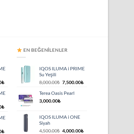
EN BEĞENILENLER
IME
IQOS ILUMA i PRIME
Su Yeşili
Şu
Orijinal
Şu
0
₺
8,000.00
₺
7,500.00
₺
andaki
fiyat:
andaki
IME
Terea Oasis Pearl
₺.
fiyat:
8,000.00₺.
fiyat:
7,500.00₺.
3,000.00
₺
7,500.00₺.
Şu
0
₺
andaki
IQOS ILUMA i ONE
IME
₺.
fiyat:
Siyah
7,500.00₺.
Orijinal
Şu
4,500.00
₺
4,000.00
₺
Şu
0
₺