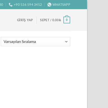
:30
+90 536 594 3452
WHATSAPP
0
GIRIŞ YAP
SEPET /
0.00
₺