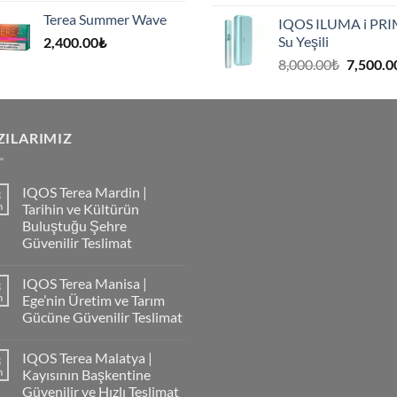
fiyat:
Terea Summer Wave
IQOS ILUMA i PR
8,000.00
Su Yeşili
2,400.00
₺
.
Orijinal
8,000.00
₺
7,500.0
fiyat:
8,000.00
.
ZILARIMIZ
IQOS Terea Mardin |
3
m
Tarihin ve Kültürün
Buluştuğu Şehre
Güvenilir Teslimat
IQOS Terea Manisa |
3
m
Ege’nin Üretim ve Tarım
Gücüne Güvenilir Teslimat
IQOS Terea Malatya |
3
m
Kayısının Başkentine
Güvenilir ve Hızlı Teslimat