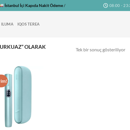
İstanbul İçi Kapıda Nakit Ödeme
/
08:00 - 23
 ILUMA
IQOS TEREA
 TURKUAZ” OLARAK
Tek bir sonuç gösteriliyor
rim!