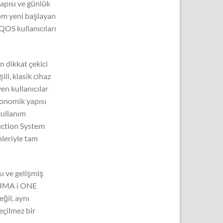
pısı ve günlük
hem yeni başlayan
QOS kullanıcıları
 dikkat çekici
ili, klasik cihaz
en kullanıcılar
rgonomik yapısı
kullanım
uction System
nleriyle tam
ı ve gelişmiş
LUMA i ONE
eğil, aynı
çilmez bir