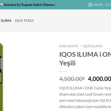
İstanbul İçi Kapıda Nakit Ödeme
/
08:00 - 23
 ILUMA
IQOS TEREA
ANA SAYFA
/
IQOS ILUMA
IQOS ILUMA i ON
Yeşili
Orijinal
4,500.00
4,000.0
₺
fiyat:
IQOS ILUMA i ONE Fıstık Yeşi
4,500.00
ilham alan özel Leaf Green ren
yeni nesil teknolojisiyle IQOS k
dikkatini çeken özel modellerde