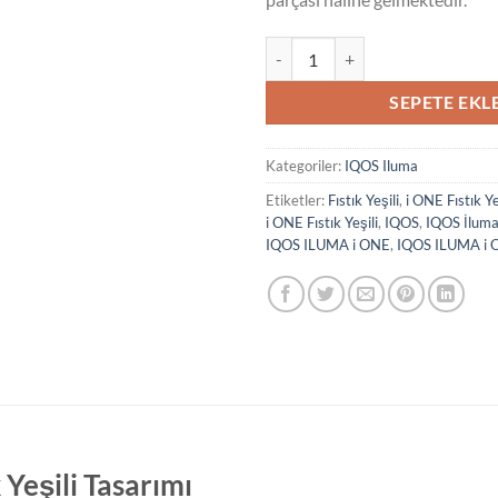
IQOS ILUMA i ONE Fıstık Yeşili a
SEPETE EKL
Kategoriler:
IQOS Iluma
Etiketler:
Fıstık Yeşili
,
i ONE Fıstık Ye
i ONE Fıstık Yeşili
,
IQOS
,
IQOS İlum
IQOS ILUMA i ONE
,
IQOS ILUMA i ON
Yeşili Tasarımı