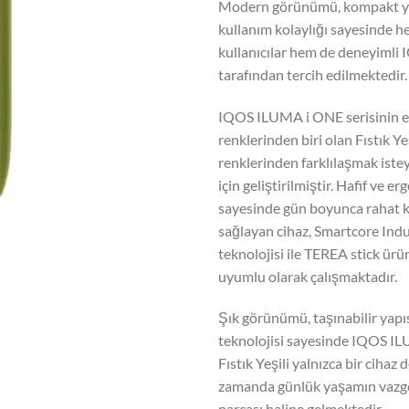
Modern görünümü, kompakt ya
kullanım kolaylığı sayesinde 
kullanıcılar hem de deneyimli I
tarafından tercih edilmektedir.
IQOS ILUMA i ONE serisinin en
renklerinden biri olan Fıstık Yeş
renklerinden farklılaşmak istey
için geliştirilmiştir. Hafif ve e
sayesinde gün boyunca rahat 
sağlayan cihaz, Smartcore Ind
teknolojisi ile TEREA stick ürü
uyumlu olarak çalışmaktadır.
Şık görünümü, taşınabilir yapıs
teknolojisi sayesinde IQOS I
Fıstık Yeşili yalnızca bir cihaz d
zamanda günlük yaşamın vazge
parçası haline gelmektedir.