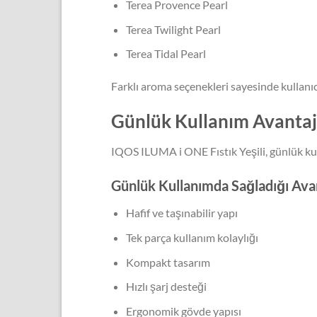
Terea Provence Pearl
Terea Twilight Pearl
Terea Tidal Pearl
Farklı aroma seçenekleri sayesinde kullanı
Günlük Kullanım Avantaj
IQOS ILUMA i ONE Fıstık Yeşili, günlük kull
Günlük Kullanımda Sağladığı Ava
Hafif ve taşınabilir yapı
Tek parça kullanım kolaylığı
Kompakt tasarım
Hızlı şarj desteği
Ergonomik gövde yapısı