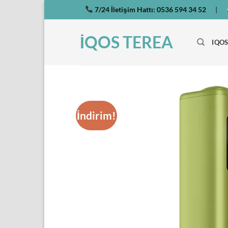
İçeriğe
7/24 İletişim Hattı:
0536 594 34 52
|
atla
İQOS TEREA
IQOS
İndirim!