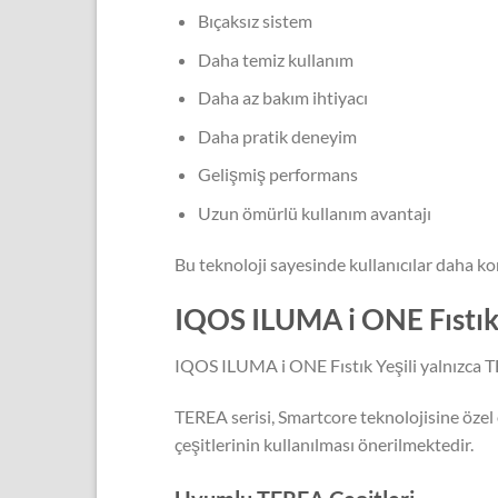
Bıçaksız sistem
Daha temiz kullanım
Daha az bakım ihtiyacı
Daha pratik deneyim
Gelişmiş performans
Uzun ömürlü kullanım avantajı
Bu teknoloji sayesinde kullanıcılar daha k
IQOS ILUMA i ONE Fıstık
IQOS ILUMA i ONE Fıstık Yeşili yalnızca TE
TEREA serisi, Smartcore teknolojisine özel 
çeşitlerinin kullanılması önerilmektedir.