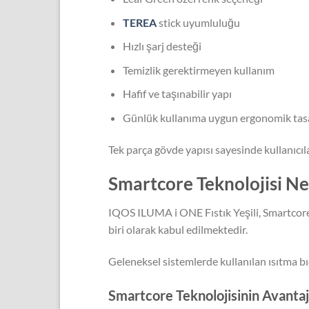
TEREA
stick uyumluluğu
Hızlı şarj desteği
Temizlik gerektirmeyen kullanım
Hafif ve taşınabilir yapı
Günlük kullanıma uygun ergonomik tas
Tek parça gövde yapısı sayesinde kullanıcı
Smartcore Teknolojisi Ne
IQOS ILUMA i ONE Fıstık Yeşili, Smartcore I
biri olarak kabul edilmektedir.
Geleneksel sistemlerde kullanılan ısıtma bı
Smartcore Teknolojisinin Avantaj