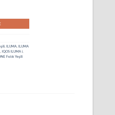
det
E
şili
,
ILUMA
,
ILUMA
a
,
IQOS ILUMA i
,
E Fıstık Yeşili