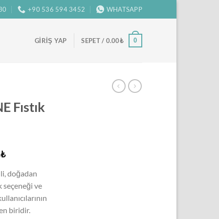
:30
+90 536 594 3452
WHATSAPP
0
GIRIŞ YAP
SEPET /
0.00
₺
E Fıstık
Şu
0
₺
andaki
li, doğadan
₺.
fiyat:
k seçeneği ve
4,000.00₺.
ullanıcılarının
n biridir.