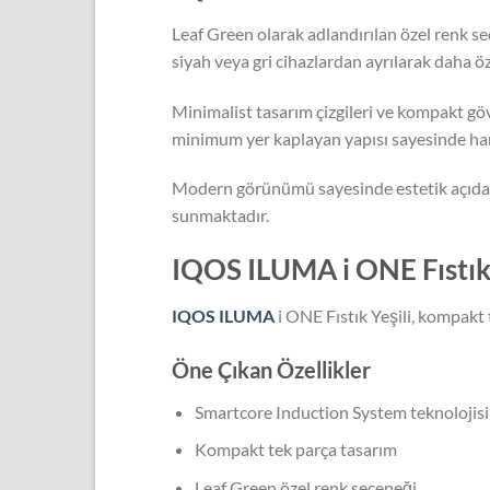
Leaf Green olarak adlandırılan özel renk seç
siyah veya gri cihazlardan ayrılarak daha
Minimalist tasarım çizgileri ve kompakt göv
minimum yer kaplayan yapısı sayesinde hare
Modern görünümü sayesinde estetik açıda
sunmaktadır.
IQOS ILUMA i ONE Fıstık Y
IQOS ILUMA
i ONE Fıstık Yeşili, kompakt 
Öne Çıkan Özellikler
Smartcore Induction System teknolojisi
Kompakt tek parça tasarım
Leaf Green özel renk seçeneği