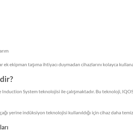
arım
lar ek ekipman taşıma ihtiyacı duymadan cihazlarını kolayca kullan
dir?
nduction System teknolojisi ile çalışmaktadır. Bu teknoloji, IQOS’
çağı yerine indüksiyon teknolojisi kullanıldığı için cihaz daha temi
ları