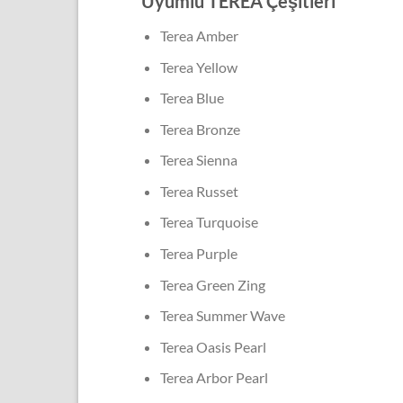
Uyumlu TEREA Çeşitleri
Terea Amber
Terea Yellow
Terea Blue
Terea Bronze
Terea Sienna
Terea Russet
Terea Turquoise
Terea Purple
Terea Green Zing
Terea Summer Wave
Terea Oasis Pearl
Terea Arbor Pearl