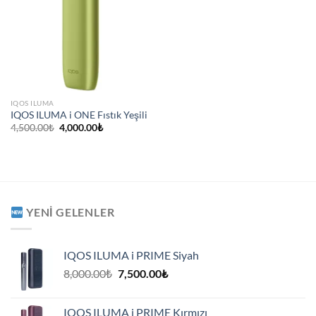
IQOS ILUMA
IQOS ILUMA i ONE Fıstık Yeşili
Orijinal
Şu
4,500.00
₺
4,000.00
₺
fiyat:
andaki
4,500.00₺.
fiyat:
4,000.00₺.
YENI GELENLER
IQOS ILUMA i PRIME Siyah
Orijinal
Şu
8,000.00
₺
7,500.00
₺
fiyat:
andaki
8,000.00₺.
fiyat:
IQOS ILUMA i PRIME Kırmızı