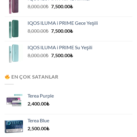
7,500.00₺.
Orijinal
Şu
8,000.00
₺
7,500.00
₺
fiyat:
andaki
8,000.00₺.
fiyat:
IQOS ILUMA i PRIME Gece Yeşili
7,500.00₺.
Orijinal
Şu
8,000.00
₺
7,500.00
₺
fiyat:
andaki
8,000.00₺.
fiyat:
IQOS ILUMA i PRIME Su Yeşili
7,500.00₺.
Orijinal
Şu
8,000.00
₺
7,500.00
₺
fiyat:
andaki
8,000.00₺.
fiyat:
7,500.00₺.
EN ÇOK SATANLAR
Terea Purple
2,400.00
₺
Terea Blue
2,500.00
₺