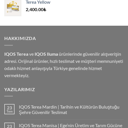
Terea Yellow
4,000.00₺.
2,400.00
₺
HAKKIMIZDA
IQOS Terea
ve
IQOS Iluma
ürünlerinde güvenilir alışverişin
adresi. Orijinal ürünler, hızlı teslimat ve müşteri memnuniyeti
odaklı hizmet anlayışıyla Türkiye genelinde hizmet
vermekteyiz.
YAZILARIMIZ
IQOS Terea Mardin | Tarihin ve Kültürün Buluştuğu
23
Tem
Şehre Güvenilir Teslimat
IQOS Terea Manisa | Ege’nin Üretim ve Tarım Gücüne
23