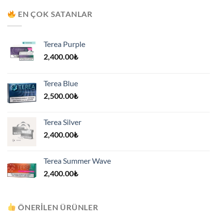
7,500.00₺.
EN ÇOK SATANLAR
Terea Purple
2,400.00
₺
Terea Blue
2,500.00
₺
Terea Silver
2,400.00
₺
Terea Summer Wave
2,400.00
₺
ÖNERILEN ÜRÜNLER