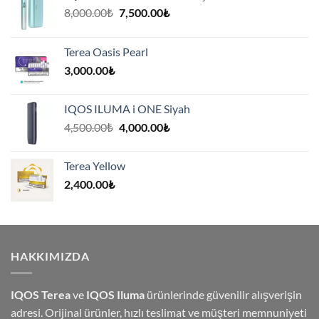
Orijinal
Şu
8,000.00
₺
7,500.00
₺
fiyat:
andaki
8,000.00₺.
fiyat:
Terea Oasis Pearl
7,500.00₺.
3,000.00
₺
IQOS ILUMA i ONE Siyah
Orijinal
Şu
4,500.00
₺
4,000.00
₺
fiyat:
andaki
4,500.00₺.
fiyat:
Terea Yellow
4,000.00₺.
2,400.00
₺
HAKKIMIZDA
IQOS Terea
ve
IQOS Iluma
ürünlerinde güvenilir alışverişin
adresi. Orijinal ürünler, hızlı teslimat ve müşteri memnuniyeti