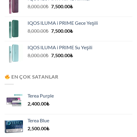
7,500.00₺.
Orijinal
Şu
8,000.00
₺
7,500.00
₺
fiyat:
andaki
8,000.00₺.
fiyat:
IQOS ILUMA i PRIME Gece Yeşili
7,500.00₺.
Orijinal
Şu
8,000.00
₺
7,500.00
₺
fiyat:
andaki
8,000.00₺.
fiyat:
IQOS ILUMA i PRIME Su Yeşili
7,500.00₺.
Orijinal
Şu
8,000.00
₺
7,500.00
₺
fiyat:
andaki
8,000.00₺.
fiyat:
7,500.00₺.
EN ÇOK SATANLAR
Terea Purple
2,400.00
₺
Terea Blue
2,500.00
₺