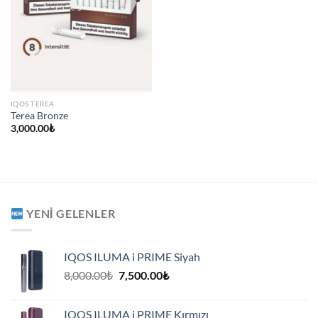
IQOS TEREA
Terea Bronze
3,000.00
₺
YENI GELENLER
IQOS ILUMA i PRIME Siyah
Orijinal
Şu
8,000.00
₺
7,500.00
₺
fiyat:
andaki
8,000.00₺.
fiyat:
IQOS ILUMA i PRIME Kırmızı