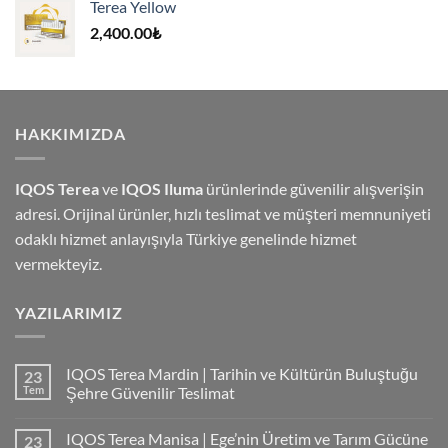
Terea Yellow
4,000.00₺.
2,400.00
₺
HAKKIMIZDA
IQOS Terea
ve
IQOS Iluma
ürünlerinde güvenilir alışverişin
adresi. Orijinal ürünler, hızlı teslimat ve müşteri memnuniyeti
odaklı hizmet anlayışıyla Türkiye genelinde hizmet
vermekteyiz.
YAZILARIMIZ
IQOS Terea Mardin | Tarihin ve Kültürün Buluştuğu
23
Tem
Şehre Güvenilir Teslimat
IQOS Terea Manisa | Ege’nin Üretim ve Tarım Gücüne
23