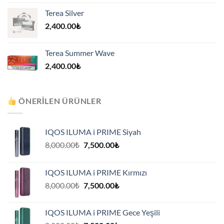
Terea Silver
2,400.00
₺
Terea Summer Wave
2,400.00
₺
ÖNERILEN ÜRÜNLER
IQOS ILUMA i PRIME Siyah
Orijinal
Şu
8,000.00
₺
7,500.00
₺
fiyat:
andaki
8,000.00₺.
fiyat:
IQOS ILUMA i PRIME Kırmızı
7,500.00₺.
Orijinal
Şu
8,000.00
₺
7,500.00
₺
fiyat:
andaki
8,000.00₺.
fiyat:
IQOS ILUMA i PRIME Gece Yeşili
7,500.00₺.