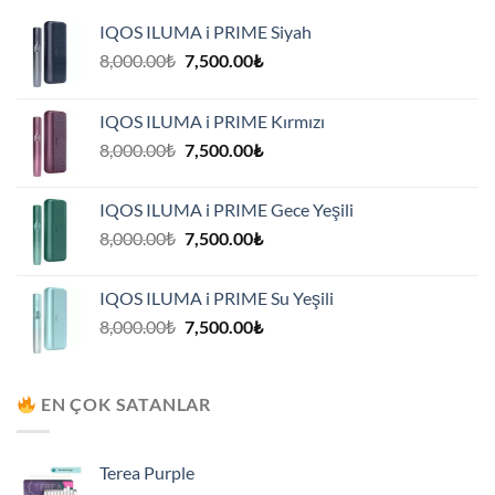
IQOS ILUMA i PRIME Siyah
Orijinal
Şu
8,000.00
₺
7,500.00
₺
fiyat:
andaki
8,000.00₺.
fiyat:
IQOS ILUMA i PRIME Kırmızı
7,500.00₺.
Orijinal
Şu
8,000.00
₺
7,500.00
₺
fiyat:
andaki
8,000.00₺.
fiyat:
IQOS ILUMA i PRIME Gece Yeşili
7,500.00₺.
Orijinal
Şu
8,000.00
₺
7,500.00
₺
fiyat:
andaki
8,000.00₺.
fiyat:
IQOS ILUMA i PRIME Su Yeşili
7,500.00₺.
Orijinal
Şu
8,000.00
₺
7,500.00
₺
fiyat:
andaki
8,000.00₺.
fiyat:
7,500.00₺.
EN ÇOK SATANLAR
Terea Purple