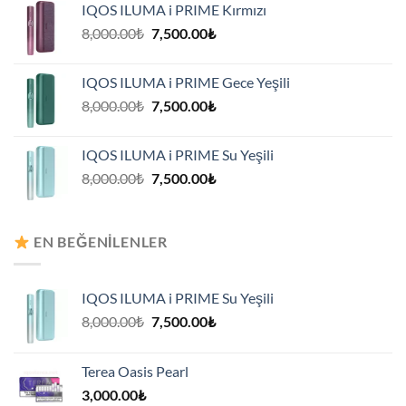
IQOS ILUMA i PRIME Kırmızı
7,500.00₺.
Orijinal
Şu
8,000.00
₺
7,500.00
₺
fiyat:
andaki
8,000.00₺.
fiyat:
IQOS ILUMA i PRIME Gece Yeşili
7,500.00₺.
Orijinal
Şu
8,000.00
₺
7,500.00
₺
fiyat:
andaki
8,000.00₺.
fiyat:
IQOS ILUMA i PRIME Su Yeşili
7,500.00₺.
Orijinal
Şu
8,000.00
₺
7,500.00
₺
fiyat:
andaki
8,000.00₺.
fiyat:
7,500.00₺.
EN BEĞENILENLER
IQOS ILUMA i PRIME Su Yeşili
Orijinal
Şu
8,000.00
₺
7,500.00
₺
fiyat:
andaki
8,000.00₺.
fiyat:
Terea Oasis Pearl
7,500.00₺.
3,000.00
₺