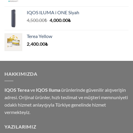
IQOS ILUMA i ONE Siyah
Orijinal
Şu
4,500.00
₺
4,000.00
₺
fiyat:
andaki
4,500.00₺.
fiyat:
Terea Yellow
4,000.00₺.
2,400.00
₺
HAKKIMIZDA
IQOS Terea
ve
IQOS Iluma
ürünlerinde güvenilir alışverişin
adresi. Orijinal ürünler, hızlı teslimat ve müşteri memnuniyeti
odaklı hizmet anlayışıyla Türkiye genelinde hizmet
vermekteyiz.
YAZILARIMIZ