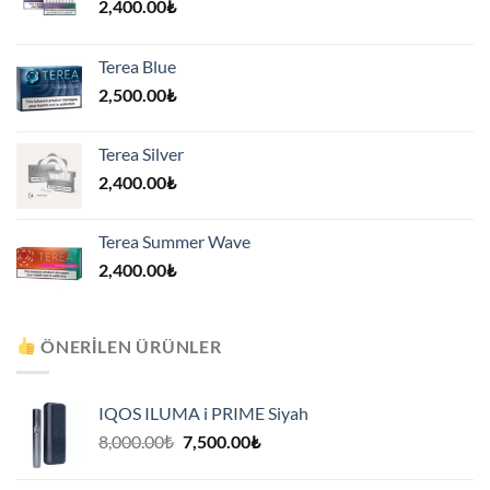
2,400.00
₺
Terea Blue
2,500.00
₺
Terea Silver
2,400.00
₺
Terea Summer Wave
2,400.00
₺
ÖNERILEN ÜRÜNLER
IQOS ILUMA i PRIME Siyah
Orijinal
Şu
8,000.00
₺
7,500.00
₺
fiyat:
andaki
8,000.00₺.
fiyat: