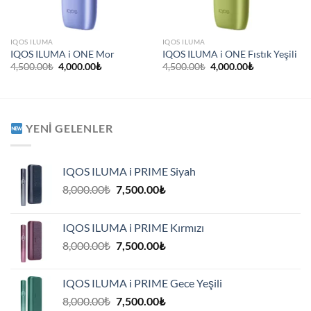
IQOS ILUMA
IQOS ILUMA
IQOS ILUMA i ONE Mor
IQOS ILUMA i ONE Fıstık Yeşili
Orijinal
Şu
Orijinal
Şu
4,500.00
₺
4,000.00
₺
4,500.00
₺
4,000.00
₺
fiyat:
andaki
fiyat:
andaki
4,500.00₺.
fiyat:
4,500.00₺.
fiyat:
4,000.00₺.
4,000.00₺.
YENI GELENLER
IQOS ILUMA i PRIME Siyah
Orijinal
Şu
8,000.00
₺
7,500.00
₺
fiyat:
andaki
8,000.00₺.
fiyat:
IQOS ILUMA i PRIME Kırmızı
7,500.00₺.
Orijinal
Şu
8,000.00
₺
7,500.00
₺
fiyat:
andaki
8,000.00₺.
fiyat:
IQOS ILUMA i PRIME Gece Yeşili
7,500.00₺.
Orijinal
Şu
8,000.00
₺
7,500.00
₺