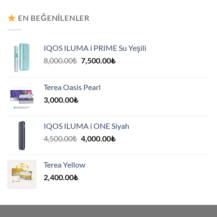
8,000.00₺.
fiyat:
7,500.00₺.
EN BEĞENILENLER
IQOS ILUMA i PRIME Su Yeşili
Orijinal
Şu
8,000.00
₺
7,500.00
₺
fiyat:
andaki
8,000.00₺.
fiyat:
Terea Oasis Pearl
7,500.00₺.
3,000.00
₺
IQOS ILUMA i ONE Siyah
Orijinal
Şu
4,500.00
₺
4,000.00
₺
fiyat:
andaki
4,500.00₺.
fiyat:
Terea Yellow
4,000.00₺.
2,400.00
₺