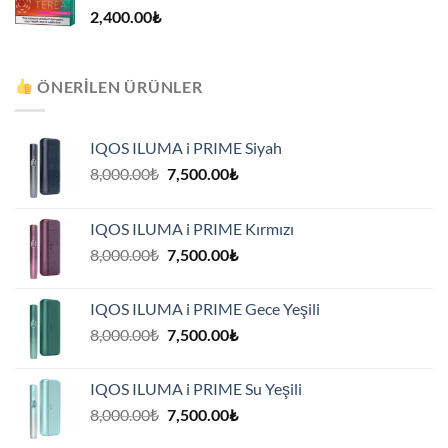
2,400.00
₺
ÖNERILEN ÜRÜNLER
IQOS ILUMA i PRIME Siyah
Orijinal
Şu
8,000.00
₺
7,500.00
₺
fiyat:
andaki
8,000.00₺.
fiyat:
IQOS ILUMA i PRIME Kırmızı
7,500.00₺.
Orijinal
Şu
8,000.00
₺
7,500.00
₺
fiyat:
andaki
8,000.00₺.
fiyat:
IQOS ILUMA i PRIME Gece Yeşili
7,500.00₺.
Orijinal
Şu
8,000.00
₺
7,500.00
₺
fiyat:
andaki
8,000.00₺.
fiyat:
IQOS ILUMA i PRIME Su Yeşili
7,500.00₺.
Orijinal
Şu
8,000.00
₺
7,500.00
₺
fiyat:
andaki