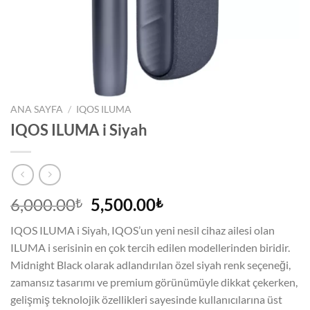
ANA SAYFA
/
IQOS ILUMA
IQOS ILUMA i Siyah
Orijinal
Şu
6,000.00
5,500.00
₺
₺
fiyat:
andaki
IQOS ILUMA i Siyah, IQOS’un yeni nesil cihaz ailesi olan
6,000.00₺.
fiyat:
ILUMA i serisinin en çok tercih edilen modellerinden biridir.
5,500.00₺.
Midnight Black olarak adlandırılan özel siyah renk seçeneği,
zamansız tasarımı ve premium görünümüyle dikkat çekerken,
gelişmiş teknolojik özellikleri sayesinde kullanıcılarına üst