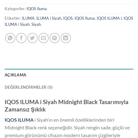
Kategoriler:
IQOS Iluma
Etiketler:
ILUMA
,
ILUMA i Siyah
,
IQOS
,
IQOS İluma
,
IQOS ILUMA i
,
IQOS
ILUMA i Siyah
,
Siyah
AÇIKLAMA
DEĞERLENDIRMELER (0)
IQOS ILUMA i Siyah Midnight Black Tasarımıyla
Zamansız Şıklık
IQOS ILUMA
i Siyah’ın en önemli özelliklerinden biri
Midnight Black renk seçeneğidir. Siyah rengin sade, güçlü ve
premium görünümü cihazın modern tasarım çizgileriyle