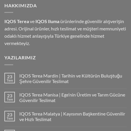
HAKKIMIZDA
IQOS Terea
ve
IQOS Iluma
ürünlerinde güvenilir alışverişin
adresi. Orijinal ürünler, hızlı teslimat ve müşteri memnuniyeti
odaklı hizmet anlayışıyla Türkiye genelinde hizmet
vermekteyiz.
YAZILARIMIZ
IQOS Terea Mardin | Tarihin ve Kültürün Buluştuğu
23
Tem
Şehre Güvenilir Teslimat
IQOS Terea Manisa | Ege’nin Üretim ve Tarım Gücüne
23
Tem
Güvenilir Teslimat
IQOS Terea Malatya | Kayısının Başkentine Güvenilir
23
Tem
ve Hızlı Teslimat