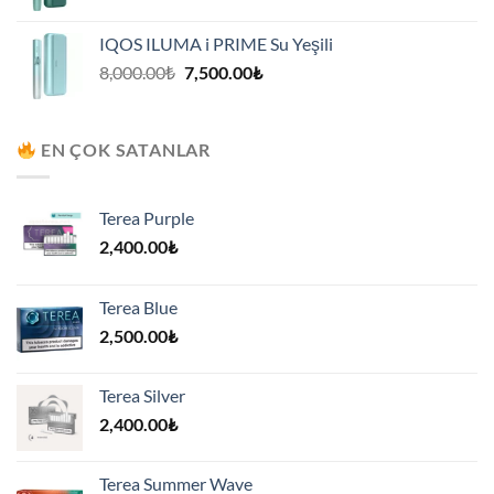
fiyat:
andaki
8,000.00₺.
fiyat:
IQOS ILUMA i PRIME Su Yeşili
7,500.00₺.
Orijinal
Şu
8,000.00
₺
7,500.00
₺
fiyat:
andaki
8,000.00₺.
fiyat:
7,500.00₺.
EN ÇOK SATANLAR
Terea Purple
2,400.00
₺
Terea Blue
2,500.00
₺
Terea Silver
2,400.00
₺
Terea Summer Wave