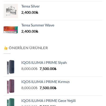
Terea Silver
2,400.00
₺
Terea Summer Wave
2,400.00
₺
ÖNERILEN ÜRÜNLER
IQOS ILUMA i PRIME Siyah
Orijinal
Şu
8,000.00
₺
7,500.00
₺
fiyat:
andaki
8,000.00₺.
fiyat:
IQOS ILUMA i PRIME Kırmızı
7,500.00₺.
Orijinal
Şu
8,000.00
₺
7,500.00
₺
fiyat:
andaki
8,000.00₺.
fiyat:
IQOS ILUMA i PRIME Gece Yeşili
7,500.00₺.