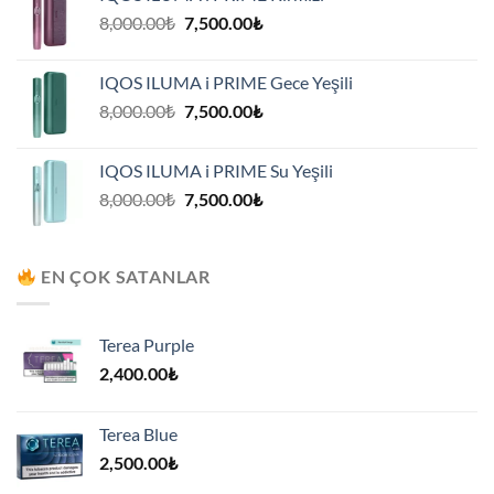
7,500.00₺.
Orijinal
Şu
8,000.00
₺
7,500.00
₺
fiyat:
andaki
8,000.00₺.
fiyat:
IQOS ILUMA i PRIME Gece Yeşili
7,500.00₺.
Orijinal
Şu
8,000.00
₺
7,500.00
₺
fiyat:
andaki
8,000.00₺.
fiyat:
IQOS ILUMA i PRIME Su Yeşili
7,500.00₺.
Orijinal
Şu
8,000.00
₺
7,500.00
₺
fiyat:
andaki
8,000.00₺.
fiyat:
7,500.00₺.
EN ÇOK SATANLAR
Terea Purple
2,400.00
₺
Terea Blue
2,500.00
₺