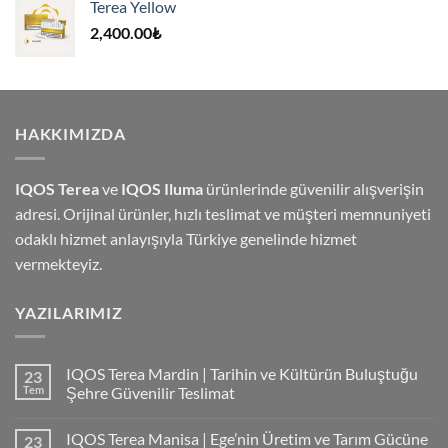
Terea Yellow
4,000.00₺.
2,400.00
₺
HAKKIMIZDA
IQOS Terea
ve
IQOS Iluma
ürünlerinde güvenilir alışverişin
adresi. Orijinal ürünler, hızlı teslimat ve müşteri memnuniyeti
odaklı hizmet anlayışıyla Türkiye genelinde hizmet
vermekteyiz.
YAZILARIMIZ
IQOS Terea Mardin | Tarihin ve Kültürün Buluştuğu
23
Tem
Şehre Güvenilir Teslimat
IQOS Terea Manisa | Ege’nin Üretim ve Tarım Gücüne
23