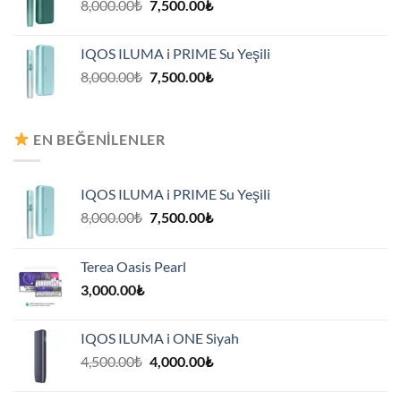
Orijinal
Şu
8,000.00
₺
7,500.00
₺
fiyat:
andaki
8,000.00₺.
fiyat:
IQOS ILUMA i PRIME Su Yeşili
7,500.00₺.
Orijinal
Şu
8,000.00
₺
7,500.00
₺
fiyat:
andaki
8,000.00₺.
fiyat:
7,500.00₺.
EN BEĞENILENLER
IQOS ILUMA i PRIME Su Yeşili
Orijinal
Şu
8,000.00
₺
7,500.00
₺
fiyat:
andaki
8,000.00₺.
fiyat:
Terea Oasis Pearl
7,500.00₺.
3,000.00
₺
IQOS ILUMA i ONE Siyah
Orijinal
Şu
4,500.00
₺
4,000.00
₺
fiyat:
andaki
4,500.00₺.
fiyat: