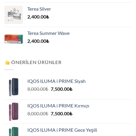
Terea Silver
2,400.00
₺
Terea Summer Wave
2,400.00
₺
ÖNERILEN ÜRÜNLER
IQOS ILUMA i PRIME Siyah
Orijinal
Şu
8,000.00
₺
7,500.00
₺
fiyat:
andaki
8,000.00₺.
fiyat:
IQOS ILUMA i PRIME Kırmızı
7,500.00₺.
Orijinal
Şu
8,000.00
₺
7,500.00
₺
fiyat:
andaki
8,000.00₺.
fiyat:
IQOS ILUMA i PRIME Gece Yeşili
7,500.00₺.