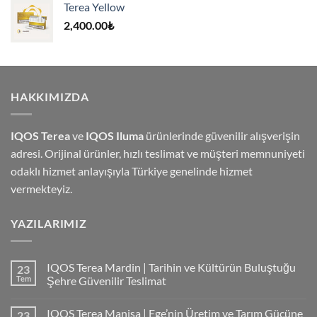
Terea Yellow
4,000.00₺.
2,400.00
₺
HAKKIMIZDA
IQOS Terea
ve
IQOS Iluma
ürünlerinde güvenilir alışverişin
adresi. Orijinal ürünler, hızlı teslimat ve müşteri memnuniyeti
odaklı hizmet anlayışıyla Türkiye genelinde hizmet
vermekteyiz.
YAZILARIMIZ
IQOS Terea Mardin | Tarihin ve Kültürün Buluştuğu
23
Tem
Şehre Güvenilir Teslimat
IQOS Terea Manisa | Ege’nin Üretim ve Tarım Gücüne
23