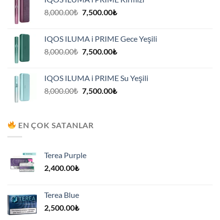
7,500.00₺.
Orijinal
Şu
8,000.00
₺
7,500.00
₺
fiyat:
andaki
8,000.00₺.
fiyat:
IQOS ILUMA i PRIME Gece Yeşili
7,500.00₺.
Orijinal
Şu
8,000.00
₺
7,500.00
₺
fiyat:
andaki
8,000.00₺.
fiyat:
IQOS ILUMA i PRIME Su Yeşili
7,500.00₺.
Orijinal
Şu
8,000.00
₺
7,500.00
₺
fiyat:
andaki
8,000.00₺.
fiyat:
7,500.00₺.
EN ÇOK SATANLAR
Terea Purple
2,400.00
₺
Terea Blue
2,500.00
₺