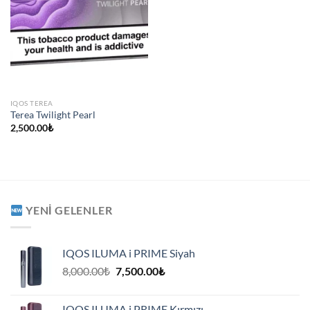
IQOS TEREA
Terea Twilight Pearl
2,500.00
₺
YENI GELENLER
IQOS ILUMA i PRIME Siyah
Orijinal
Şu
8,000.00
₺
7,500.00
₺
fiyat:
andaki
8,000.00₺.
fiyat:
IQOS ILUMA i PRIME Kırmızı