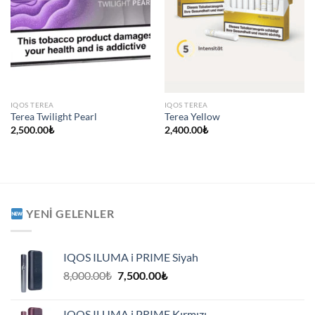
IQOS TEREA
IQOS TEREA
Terea Twilight Pearl
Terea Yellow
2,500.00
₺
2,400.00
₺
YENI GELENLER
IQOS ILUMA i PRIME Siyah
Orijinal
Şu
8,000.00
₺
7,500.00
₺
fiyat:
andaki
8,000.00₺.
fiyat:
IQOS ILUMA i PRIME Kırmızı