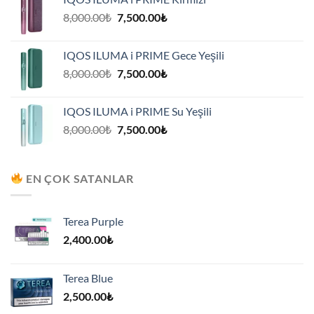
7,500.00₺.
Orijinal
Şu
8,000.00
₺
7,500.00
₺
fiyat:
andaki
8,000.00₺.
fiyat:
IQOS ILUMA i PRIME Gece Yeşili
7,500.00₺.
Orijinal
Şu
8,000.00
₺
7,500.00
₺
fiyat:
andaki
8,000.00₺.
fiyat:
IQOS ILUMA i PRIME Su Yeşili
7,500.00₺.
Orijinal
Şu
8,000.00
₺
7,500.00
₺
fiyat:
andaki
8,000.00₺.
fiyat:
7,500.00₺.
EN ÇOK SATANLAR
Terea Purple
2,400.00
₺
Terea Blue
2,500.00
₺