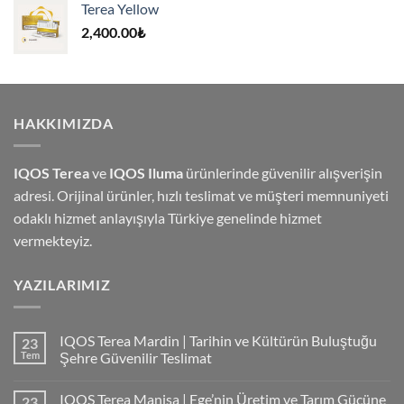
Terea Yellow
4,000.00₺.
2,400.00
₺
HAKKIMIZDA
IQOS Terea
ve
IQOS Iluma
ürünlerinde güvenilir alışverişin
adresi. Orijinal ürünler, hızlı teslimat ve müşteri memnuniyeti
odaklı hizmet anlayışıyla Türkiye genelinde hizmet
vermekteyiz.
YAZILARIMIZ
IQOS Terea Mardin | Tarihin ve Kültürün Buluştuğu
23
Tem
Şehre Güvenilir Teslimat
IQOS Terea Manisa | Ege’nin Üretim ve Tarım Gücüne
23