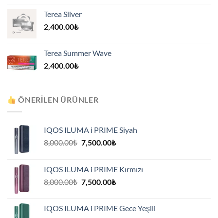
Terea Silver
2,400.00
₺
Terea Summer Wave
2,400.00
₺
ÖNERILEN ÜRÜNLER
IQOS ILUMA i PRIME Siyah
Orijinal
Şu
8,000.00
₺
7,500.00
₺
fiyat:
andaki
8,000.00₺.
fiyat:
IQOS ILUMA i PRIME Kırmızı
7,500.00₺.
Orijinal
Şu
8,000.00
₺
7,500.00
₺
fiyat:
andaki
8,000.00₺.
fiyat:
IQOS ILUMA i PRIME Gece Yeşili
7,500.00₺.