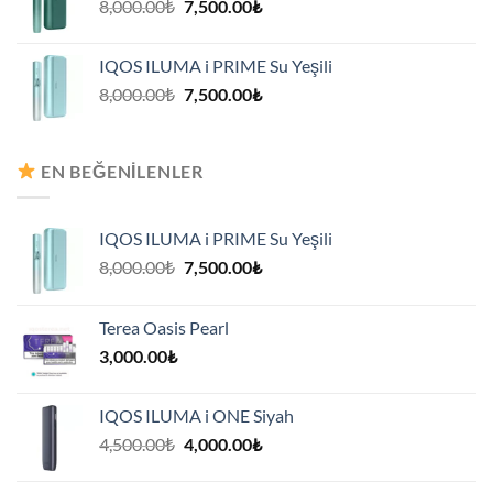
Orijinal
Şu
8,000.00
₺
7,500.00
₺
fiyat:
andaki
8,000.00₺.
fiyat:
IQOS ILUMA i PRIME Su Yeşili
7,500.00₺.
Orijinal
Şu
8,000.00
₺
7,500.00
₺
fiyat:
andaki
8,000.00₺.
fiyat:
7,500.00₺.
EN BEĞENILENLER
IQOS ILUMA i PRIME Su Yeşili
Orijinal
Şu
8,000.00
₺
7,500.00
₺
fiyat:
andaki
8,000.00₺.
fiyat:
Terea Oasis Pearl
7,500.00₺.
3,000.00
₺
IQOS ILUMA i ONE Siyah
Orijinal
Şu
4,500.00
₺
4,000.00
₺
fiyat:
andaki
4,500.00₺.
fiyat: