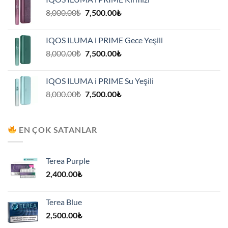
7,500.00₺.
Orijinal
Şu
8,000.00
₺
7,500.00
₺
fiyat:
andaki
8,000.00₺.
fiyat:
IQOS ILUMA i PRIME Gece Yeşili
7,500.00₺.
Orijinal
Şu
8,000.00
₺
7,500.00
₺
fiyat:
andaki
8,000.00₺.
fiyat:
IQOS ILUMA i PRIME Su Yeşili
7,500.00₺.
Orijinal
Şu
8,000.00
₺
7,500.00
₺
fiyat:
andaki
8,000.00₺.
fiyat:
7,500.00₺.
EN ÇOK SATANLAR
Terea Purple
2,400.00
₺
Terea Blue
2,500.00
₺