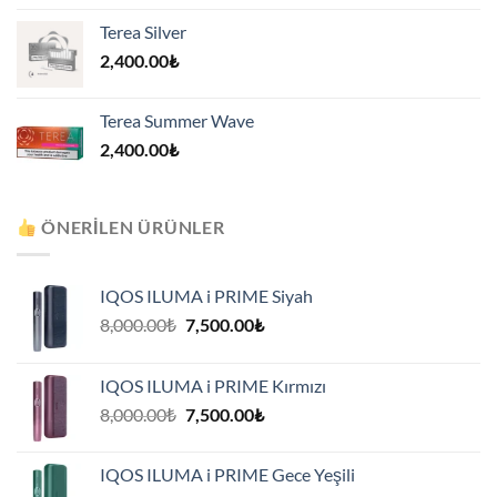
Terea Silver
2,400.00
₺
Terea Summer Wave
2,400.00
₺
ÖNERILEN ÜRÜNLER
IQOS ILUMA i PRIME Siyah
Orijinal
Şu
8,000.00
₺
7,500.00
₺
fiyat:
andaki
8,000.00₺.
fiyat:
IQOS ILUMA i PRIME Kırmızı
7,500.00₺.
Orijinal
Şu
8,000.00
₺
7,500.00
₺
fiyat:
andaki
8,000.00₺.
fiyat:
IQOS ILUMA i PRIME Gece Yeşili
7,500.00₺.