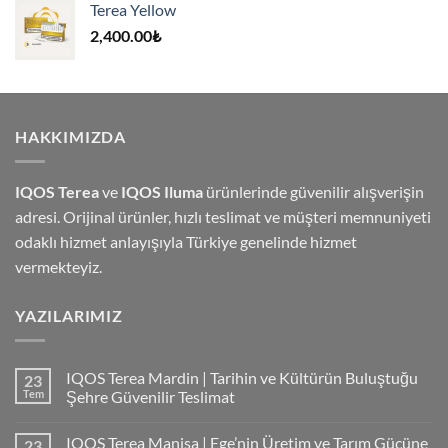
Terea Yellow
4,000.00₺.
2,400.00
₺
HAKKIMIZDA
IQOS Terea
ve
IQOS Iluma
ürünlerinde güvenilir alışverişin
adresi. Orijinal ürünler, hızlı teslimat ve müşteri memnuniyeti
odaklı hizmet anlayışıyla Türkiye genelinde hizmet
vermekteyiz.
YAZILARIMIZ
IQOS Terea Mardin | Tarihin ve Kültürün Buluştuğu
23
Tem
Şehre Güvenilir Teslimat
IQOS Terea Manisa | Ege’nin Üretim ve Tarım Gücüne
23