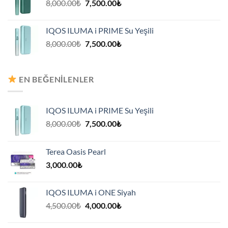
Orijinal
Şu
8,000.00
₺
7,500.00
₺
fiyat:
andaki
8,000.00₺.
fiyat:
IQOS ILUMA i PRIME Su Yeşili
7,500.00₺.
Orijinal
Şu
8,000.00
₺
7,500.00
₺
fiyat:
andaki
8,000.00₺.
fiyat:
7,500.00₺.
EN BEĞENILENLER
IQOS ILUMA i PRIME Su Yeşili
Orijinal
Şu
8,000.00
₺
7,500.00
₺
fiyat:
andaki
8,000.00₺.
fiyat:
Terea Oasis Pearl
7,500.00₺.
3,000.00
₺
IQOS ILUMA i ONE Siyah
Orijinal
Şu
4,500.00
₺
4,000.00
₺
fiyat:
andaki
4,500.00₺.
fiyat: