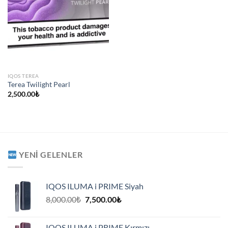
IQOS TEREA
Terea Twilight Pearl
2,500.00
₺
YENI GELENLER
IQOS ILUMA i PRIME Siyah
Orijinal
Şu
8,000.00
₺
7,500.00
₺
fiyat:
andaki
8,000.00₺.
fiyat:
IQOS ILUMA i PRIME Kırmızı