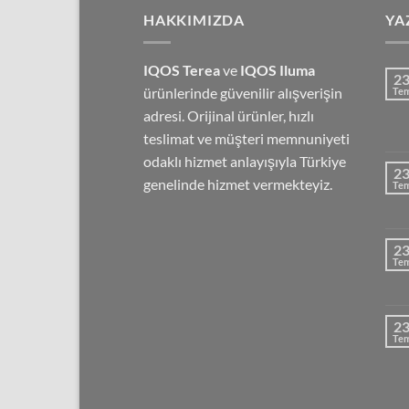
7,500.00₺
HAKKIMIZDA
YA
IQOS Terea
ve
IQOS Iluma
2
ürünlerinde güvenilir alışverişin
Te
adresi. Orijinal ürünler, hızlı
teslimat ve müşteri memnuniyeti
odaklı hizmet anlayışıyla Türkiye
2
genelinde hizmet vermekteyiz.
Te
2
Te
2
Te