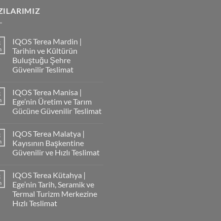
.
ZILARIMIZ
IQOS Terea Mardin |
3
m
Tarihin ve Kültürün
Buluştuğu Şehre
Güvenilir Teslimat
IQOS Terea Manisa |
3
m
Ege’nin Üretim ve Tarım
Gücüne Güvenilir Teslimat
IQOS Terea Malatya |
3
m
Kayısının Başkentine
Güvenilir ve Hızlı Teslimat
IQOS Terea Kütahya |
3
m
Ege’nin Tarih, Seramik ve
Termal Turizm Merkezine
Hızlı Teslimat