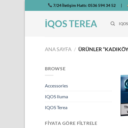
İçeriğe
7/24 İletişim Hattı:
0536 594 34 52
|
atla
İQOS TEREA
IQOS
ANA SAYFA
/
ÜRÜNLER “KADIKÖY 
BROWSE
Accessories
IQOS Iluma
IQOS Terea
FIYATA GÖRE FILTRELE