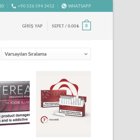
:30
+90 536 594 3452
WHATSAPP
0
GIRIŞ YAP
SEPET /
0.00
₺