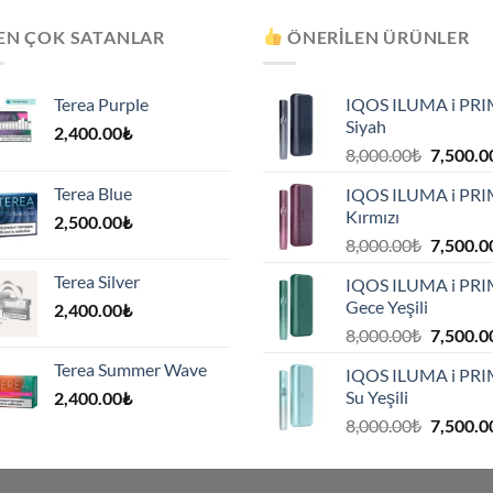
EN ÇOK SATANLAR
ÖNERILEN ÜRÜNLER
Terea Purple
IQOS ILUMA i PR
Siyah
2,400.00
₺
Orijinal
8,000.00
₺
7,500.0
fiyat:
Terea Blue
IQOS ILUMA i PR
8,000.00
Kırmızı
2,500.00
₺
.
Orijinal
8,000.00
₺
7,500.0
fiyat:
Terea Silver
IQOS ILUMA i PR
8,000.00
Gece Yeşili
2,400.00
₺
.
Orijinal
8,000.00
₺
7,500.0
fiyat:
Terea Summer Wave
IQOS ILUMA i PR
8,000.00
Su Yeşili
2,400.00
₺
.
Orijinal
8,000.00
₺
7,500.0
fiyat:
8,000.00