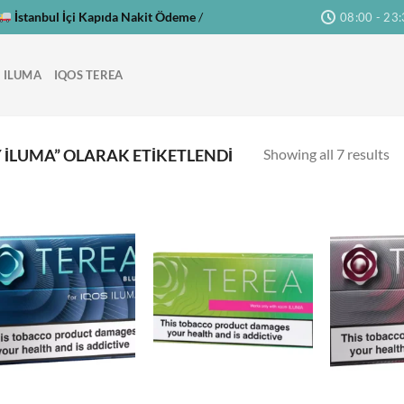
İstanbul İçi Kapıda Nakit Ödeme
/
08:00 - 23
 ILUMA
IQOS TEREA
Showing all 7 results
ILUMA” OLARAK ETIKETLENDI