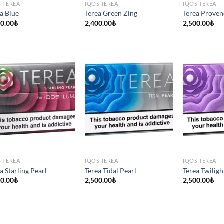
S TEREA
IQOS TEREA
IQOS TEREA
a Blue
Terea Green Zing
Terea Proven
00.00
₺
2,400.00
₺
2,500.00
₺
S TEREA
IQOS TEREA
IQOS TEREA
a Starling Pearl
Terea Tidal Pearl
Terea Twiligh
00.00
₺
2,500.00
₺
2,500.00
₺