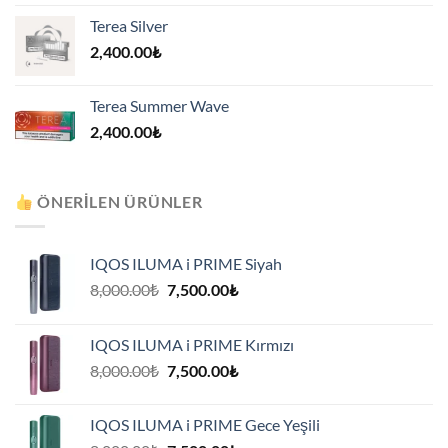
Terea Silver
2,400.00
₺
Terea Summer Wave
2,400.00
₺
ÖNERILEN ÜRÜNLER
IQOS ILUMA i PRIME Siyah
Orijinal
Şu
8,000.00
₺
7,500.00
₺
fiyat:
andaki
8,000.00₺.
fiyat:
IQOS ILUMA i PRIME Kırmızı
7,500.00₺.
Orijinal
Şu
8,000.00
₺
7,500.00
₺
fiyat:
andaki
8,000.00₺.
fiyat:
IQOS ILUMA i PRIME Gece Yeşili
7,500.00₺.