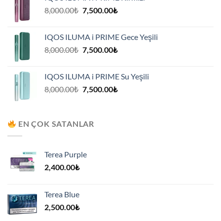
7,500.00₺.
Orijinal
Şu
8,000.00
₺
7,500.00
₺
fiyat:
andaki
8,000.00₺.
fiyat:
IQOS ILUMA i PRIME Gece Yeşili
7,500.00₺.
Orijinal
Şu
8,000.00
₺
7,500.00
₺
fiyat:
andaki
8,000.00₺.
fiyat:
IQOS ILUMA i PRIME Su Yeşili
7,500.00₺.
Orijinal
Şu
8,000.00
₺
7,500.00
₺
fiyat:
andaki
8,000.00₺.
fiyat:
7,500.00₺.
EN ÇOK SATANLAR
Terea Purple
2,400.00
₺
Terea Blue
2,500.00
₺