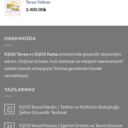
Terea Yellow
4,000.00₺.
2,400.00
₺
HAKKIMIZDA
IQOS Terea
ve
IQOS Iluma
ürünlerinde güvenilir alışverişin
adresi. Orijinal ürünler, hızlı teslimat ve müşteri memnuniyeti
odaklı hizmet anlayışıyla Türkiye genelinde hizmet
vermekteyiz.
YAZILARIMIZ
IQOS Terea Mardin | Tarihin ve Kültürün Buluştuğu
23
Tem
Şehre Güvenilir Teslimat
IQOS Terea Manisa | Ege’nin Üretim ve Tarım Gücüne
23