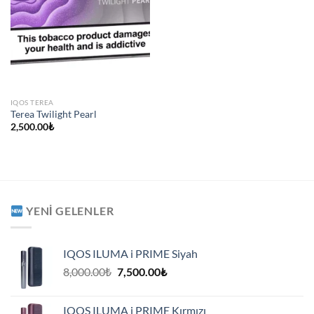
IQOS TEREA
Terea Twilight Pearl
2,500.00
₺
YENI GELENLER
IQOS ILUMA i PRIME Siyah
Orijinal
Şu
8,000.00
₺
7,500.00
₺
fiyat:
andaki
8,000.00₺.
fiyat:
IQOS ILUMA i PRIME Kırmızı