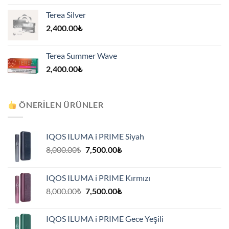
Terea Silver
2,400.00
₺
Terea Summer Wave
2,400.00
₺
ÖNERILEN ÜRÜNLER
IQOS ILUMA i PRIME Siyah
Orijinal
Şu
8,000.00
₺
7,500.00
₺
fiyat:
andaki
8,000.00₺.
fiyat:
IQOS ILUMA i PRIME Kırmızı
7,500.00₺.
Orijinal
Şu
8,000.00
₺
7,500.00
₺
fiyat:
andaki
8,000.00₺.
fiyat:
IQOS ILUMA i PRIME Gece Yeşili
7,500.00₺.