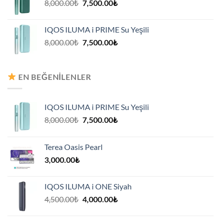
Orijinal
Şu
8,000.00
₺
7,500.00
₺
fiyat:
andaki
8,000.00₺.
fiyat:
IQOS ILUMA i PRIME Su Yeşili
7,500.00₺.
Orijinal
Şu
8,000.00
₺
7,500.00
₺
fiyat:
andaki
8,000.00₺.
fiyat:
7,500.00₺.
EN BEĞENILENLER
IQOS ILUMA i PRIME Su Yeşili
Orijinal
Şu
8,000.00
₺
7,500.00
₺
fiyat:
andaki
8,000.00₺.
fiyat:
Terea Oasis Pearl
7,500.00₺.
3,000.00
₺
IQOS ILUMA i ONE Siyah
Orijinal
Şu
4,500.00
₺
4,000.00
₺
fiyat:
andaki
4,500.00₺.
fiyat: