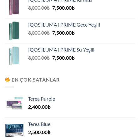
7,500.00₺.
Orijinal
Şu
8,000.00
₺
7,500.00
₺
fiyat:
andaki
8,000.00₺.
fiyat:
IQOS ILUMA i PRIME Gece Yeşili
7,500.00₺.
Orijinal
Şu
8,000.00
₺
7,500.00
₺
fiyat:
andaki
8,000.00₺.
fiyat:
IQOS ILUMA i PRIME Su Yeşili
7,500.00₺.
Orijinal
Şu
8,000.00
₺
7,500.00
₺
fiyat:
andaki
8,000.00₺.
fiyat:
7,500.00₺.
EN ÇOK SATANLAR
Terea Purple
2,400.00
₺
Terea Blue
2,500.00
₺