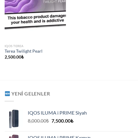
IQOS TEREA
Terea Twilight Pearl
2,500.00
₺
YENI GELENLER
IQOS ILUMA i PRIME Siyah
Orijinal
Şu
8,000.00
₺
7,500.00
₺
fiyat:
andaki
8,000.00₺.
fiyat:
IQOS ILUMA i PRIME Kırmızı