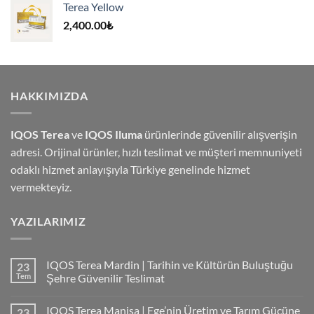
Terea Yellow
4,000.00₺.
2,400.00
₺
HAKKIMIZDA
IQOS Terea
ve
IQOS Iluma
ürünlerinde güvenilir alışverişin
adresi. Orijinal ürünler, hızlı teslimat ve müşteri memnuniyeti
odaklı hizmet anlayışıyla Türkiye genelinde hizmet
vermekteyiz.
YAZILARIMIZ
IQOS Terea Mardin | Tarihin ve Kültürün Buluştuğu
23
Tem
Şehre Güvenilir Teslimat
IQOS Terea Manisa | Ege’nin Üretim ve Tarım Gücüne
23