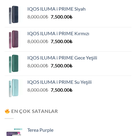
IQOS ILUMA i PRIME Siyah
Orijinal
Şu
8,000.00
₺
7,500.00
₺
fiyat:
andaki
8,000.00₺.
fiyat:
IQOS ILUMA i PRIME Kırmızı
7,500.00₺.
Orijinal
Şu
8,000.00
₺
7,500.00
₺
fiyat:
andaki
8,000.00₺.
fiyat:
IQOS ILUMA i PRIME Gece Yeşili
7,500.00₺.
Orijinal
Şu
8,000.00
₺
7,500.00
₺
fiyat:
andaki
8,000.00₺.
fiyat:
IQOS ILUMA i PRIME Su Yeşili
7,500.00₺.
Orijinal
Şu
8,000.00
₺
7,500.00
₺
fiyat:
andaki
8,000.00₺.
fiyat:
7,500.00₺.
EN ÇOK SATANLAR
Terea Purple