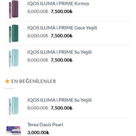
IQOS ILUMA i PRIME Kırmızı
7,500.00₺.
Orijinal
Şu
8,000.00
₺
7,500.00
₺
fiyat:
andaki
8,000.00₺.
fiyat:
IQOS ILUMA i PRIME Gece Yeşili
7,500.00₺.
Orijinal
Şu
8,000.00
₺
7,500.00
₺
fiyat:
andaki
8,000.00₺.
fiyat:
IQOS ILUMA i PRIME Su Yeşili
7,500.00₺.
Orijinal
Şu
8,000.00
₺
7,500.00
₺
fiyat:
andaki
8,000.00₺.
fiyat:
7,500.00₺.
EN BEĞENILENLER
IQOS ILUMA i PRIME Su Yeşili
Orijinal
Şu
8,000.00
₺
7,500.00
₺
fiyat:
andaki
8,000.00₺.
fiyat:
Terea Oasis Pearl
7,500.00₺.
3,000.00
₺