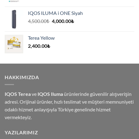
IQOS ILUMA i ONE Siyah
Orijinal
Şu
4,500.00
₺
4,000.00
₺
fiyat:
andaki
4,500.00₺.
fiyat:
Terea Yellow
4,000.00₺.
2,400.00
₺
HAKKIMIZDA
IQOS Terea
ve
IQOS Iluma
ürünlerinde güvenilir alışverişin
adresi. Orijinal ürünler, hızlı teslimat ve müşteri memnuniyeti
odaklı hizmet anlayışıyla Türkiye genelinde hizmet
vermekteyiz.
YAZILARIMIZ