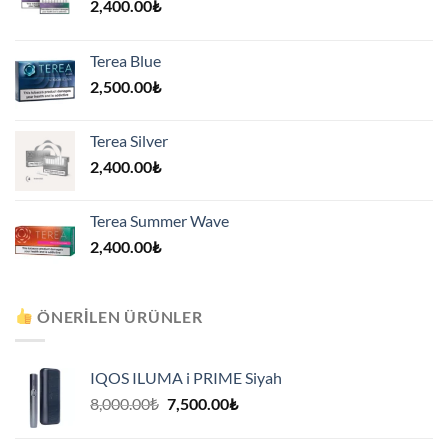
2,400.00
₺
Terea Blue
2,500.00
₺
Terea Silver
2,400.00
₺
Terea Summer Wave
2,400.00
₺
ÖNERILEN ÜRÜNLER
IQOS ILUMA i PRIME Siyah
Orijinal
Şu
8,000.00
₺
7,500.00
₺
fiyat:
andaki
8,000.00₺.
fiyat: