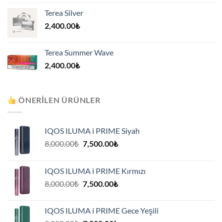
Terea Silver
2,400.00
₺
Terea Summer Wave
2,400.00
₺
ÖNERILEN ÜRÜNLER
IQOS ILUMA i PRIME Siyah
Orijinal
Şu
8,000.00
₺
7,500.00
₺
fiyat:
andaki
8,000.00₺.
fiyat:
IQOS ILUMA i PRIME Kırmızı
7,500.00₺.
Orijinal
Şu
8,000.00
₺
7,500.00
₺
fiyat:
andaki
8,000.00₺.
fiyat:
IQOS ILUMA i PRIME Gece Yeşili
7,500.00₺.