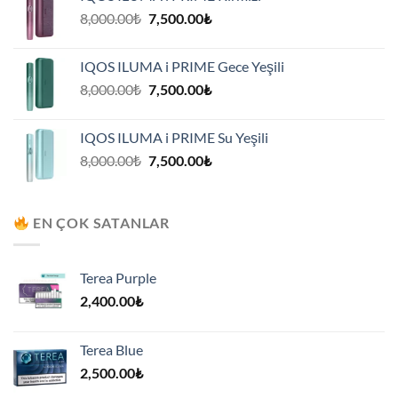
7,500.00₺.
Orijinal
Şu
8,000.00
₺
7,500.00
₺
fiyat:
andaki
8,000.00₺.
fiyat:
IQOS ILUMA i PRIME Gece Yeşili
7,500.00₺.
Orijinal
Şu
8,000.00
₺
7,500.00
₺
fiyat:
andaki
8,000.00₺.
fiyat:
IQOS ILUMA i PRIME Su Yeşili
7,500.00₺.
Orijinal
Şu
8,000.00
₺
7,500.00
₺
fiyat:
andaki
8,000.00₺.
fiyat:
7,500.00₺.
EN ÇOK SATANLAR
Terea Purple
2,400.00
₺
Terea Blue
2,500.00
₺