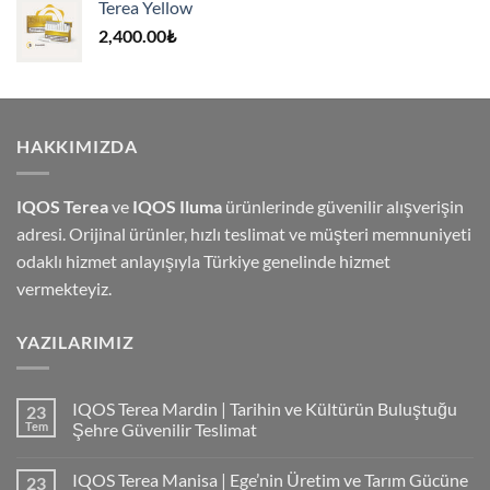
Terea Yellow
4,000.00₺.
2,400.00
₺
HAKKIMIZDA
IQOS Terea
ve
IQOS Iluma
ürünlerinde güvenilir alışverişin
adresi. Orijinal ürünler, hızlı teslimat ve müşteri memnuniyeti
odaklı hizmet anlayışıyla Türkiye genelinde hizmet
vermekteyiz.
YAZILARIMIZ
IQOS Terea Mardin | Tarihin ve Kültürün Buluştuğu
23
Tem
Şehre Güvenilir Teslimat
IQOS Terea Manisa | Ege’nin Üretim ve Tarım Gücüne
23