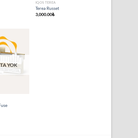
IQOS TEREA
Terea Russet
3,000.00
₺
TA YOK
Fuse