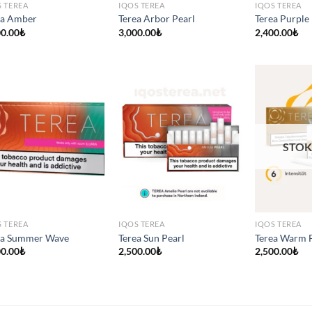
S TEREA
IQOS TEREA
IQOS TEREA
ea Amber
Terea Arbor Pearl
Terea Purple
00.00
₺
3,000.00
₺
2,400.00
₺
STOK
S TEREA
IQOS TEREA
IQOS TEREA
ea Summer Wave
Terea Sun Pearl
Terea Warm 
00.00
₺
2,500.00
₺
2,500.00
₺