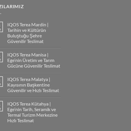
.
ZILARIMIZ
IQOS Terea Mardin |
3
m
Tarihin ve Kültürün
Buluştuğu Şehre
Güvenilir Teslimat
IQOS Terea Manisa |
3
m
Ege’nin Üretim ve Tarım
Gücüne Güvenilir Teslimat
IQOS Terea Malatya |
3
m
Kayısının Başkentine
Güvenilir ve Hızlı Teslimat
IQOS Terea Kütahya |
3
m
Ege’nin Tarih, Seramik ve
Termal Turizm Merkezine
Hızlı Teslimat