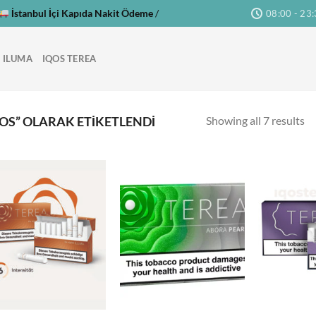
İstanbul İçi Kapıda Nakit Ödeme
/
08:00 - 23
 ILUMA
IQOS TEREA
Showing all 7 results
OS” OLARAK ETIKETLENDI