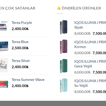
EN ÇOK SATANLAR
ÖNERILEN ÜRÜNLER
Terea Purple
IQOS ILUMA i PR
Siyah
2,400.00
₺
Orijinal
8,000.00
₺
7,500.0
fiyat:
Terea Blue
IQOS ILUMA i PR
8,000.00
Kırmızı
2,500.00
₺
.
Orijinal
8,000.00
₺
7,500.0
fiyat:
Terea Silver
IQOS ILUMA i PR
8,000.00
Gece Yeşili
2,400.00
₺
.
Orijinal
8,000.00
₺
7,500.0
fiyat:
Terea Summer Wave
IQOS ILUMA i PR
8,000.00
Su Yeşili
2,400.00
₺
.
Orijinal
8,000.00
₺
7,500.0
fiyat:
8,000.00