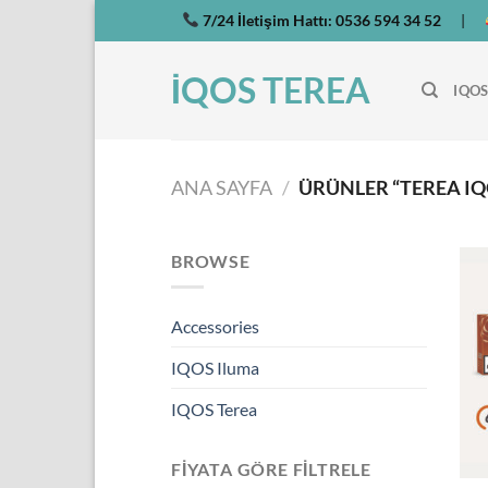
İçeriğe
7/24 İletişim Hattı:
0536 594 34 52
|
atla
İQOS TEREA
IQOS
ANA SAYFA
/
ÜRÜNLER “TEREA IQ
BROWSE
Accessories
IQOS Iluma
IQOS Terea
FIYATA GÖRE FILTRELE