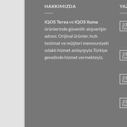
7,500.00₺
HAKKIMIZDA
YA
IQOS Terea
ve
IQOS Iluma
2
ürünlerinde güvenilir alışverişin
Te
adresi. Orijinal ürünler, hızlı
teslimat ve müşteri memnuniyeti
odaklı hizmet anlayışıyla Türkiye
2
genelinde hizmet vermekteyiz.
Te
2
Te
2
Te