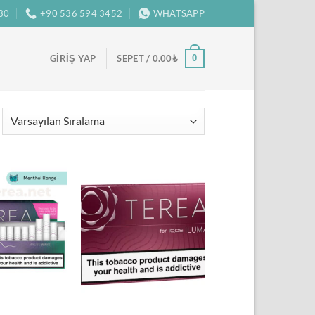
:30
+90 536 594 3452
WHATSAPP
0
GIRIŞ YAP
SEPET /
0.00
₺