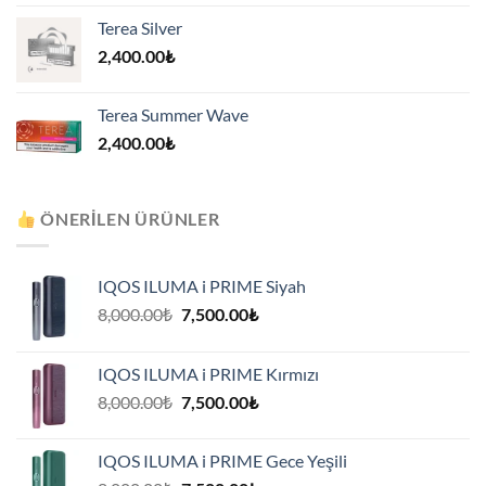
Terea Silver
2,400.00
₺
Terea Summer Wave
2,400.00
₺
ÖNERILEN ÜRÜNLER
IQOS ILUMA i PRIME Siyah
Orijinal
Şu
8,000.00
₺
7,500.00
₺
fiyat:
andaki
8,000.00₺.
fiyat:
IQOS ILUMA i PRIME Kırmızı
7,500.00₺.
Orijinal
Şu
8,000.00
₺
7,500.00
₺
fiyat:
andaki
8,000.00₺.
fiyat:
IQOS ILUMA i PRIME Gece Yeşili
7,500.00₺.