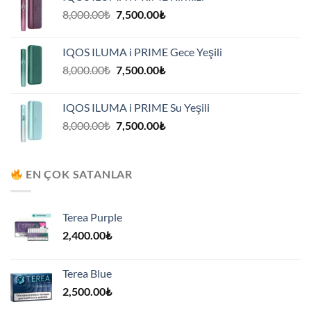
7,500.00₺.
Orijinal
Şu
8,000.00
₺
7,500.00
₺
fiyat:
andaki
8,000.00₺.
fiyat:
IQOS ILUMA i PRIME Gece Yeşili
7,500.00₺.
Orijinal
Şu
8,000.00
₺
7,500.00
₺
fiyat:
andaki
8,000.00₺.
fiyat:
IQOS ILUMA i PRIME Su Yeşili
7,500.00₺.
Orijinal
Şu
8,000.00
₺
7,500.00
₺
fiyat:
andaki
8,000.00₺.
fiyat:
7,500.00₺.
EN ÇOK SATANLAR
Terea Purple
2,400.00
₺
Terea Blue
2,500.00
₺