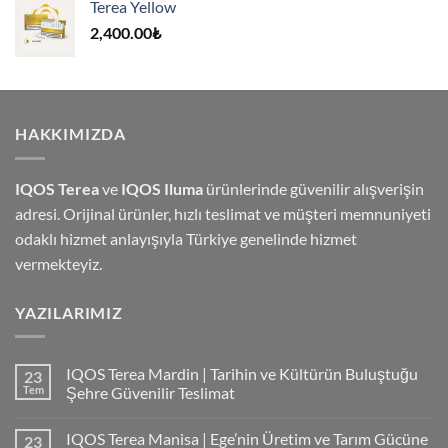
Terea Yellow
4,000.00₺.
2,400.00
₺
HAKKIMIZDA
IQOS Terea
ve
IQOS Iluma
ürünlerinde güvenilir alışverişin
adresi. Orijinal ürünler, hızlı teslimat ve müşteri memnuniyeti
odaklı hizmet anlayışıyla Türkiye genelinde hizmet
vermekteyiz.
YAZILARIMIZ
IQOS Terea Mardin | Tarihin ve Kültürün Buluştuğu
23
Tem
Şehre Güvenilir Teslimat
IQOS Terea Manisa | Ege’nin Üretim ve Tarım Gücüne
23