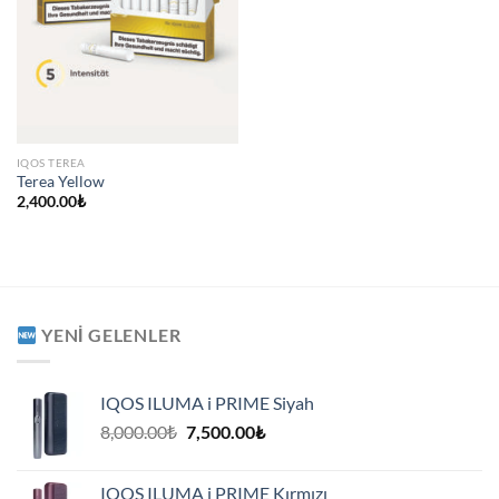
IQOS TEREA
Terea Yellow
2,400.00
₺
YENI GELENLER
IQOS ILUMA i PRIME Siyah
Orijinal
Şu
8,000.00
₺
7,500.00
₺
fiyat:
andaki
8,000.00₺.
fiyat:
IQOS ILUMA i PRIME Kırmızı