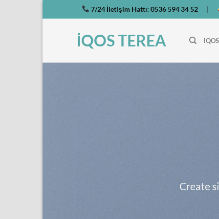
İçeriğe
7/24 İletişim Hattı:
0536 594 34 52
|
atla
İQOS TEREA
IQOS
Create s