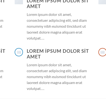
IT
LOREM IPSUM DOLOR SIT
AMET
Lorem ipsum dolor sit amet,
iam
consectetuer adipiscing elit, sed diam
ut
nonummy nibh euismod tincidunt ut
laoreet dolore magna aliquam erat
volutpat….
IT
LOREM IPSUM DOLOR SIT
AMET
Lorem ipsum dolor sit amet,
iam
consectetuer adipiscing elit, sed diam
ut
nonummy nibh euismod tincidunt ut
laoreet dolore magna aliquam erat
volutpat….