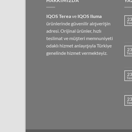
HAKKIMIZDA
YA
IQOS Terea
ve
IQOS Iluma
2
ürünlerinde güvenilir alışverişin
Te
adresi. Orijinal ürünler, hızlı
teslimat ve müşteri memnuniyeti
odaklı hizmet anlayışıyla Türkiye
2
genelinde hizmet vermekteyiz.
Te
2
Te
2
Te