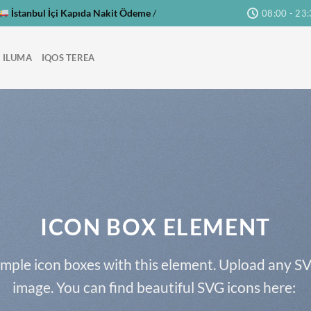
İstanbul İçi Kapıda Nakit Ödeme
/
08:00 - 23
 ILUMA
IQOS TEREA
ICON BOX ELEMENT
imple icon boxes with this element. Upload any SV
image. You can find beautiful SVG icons here: