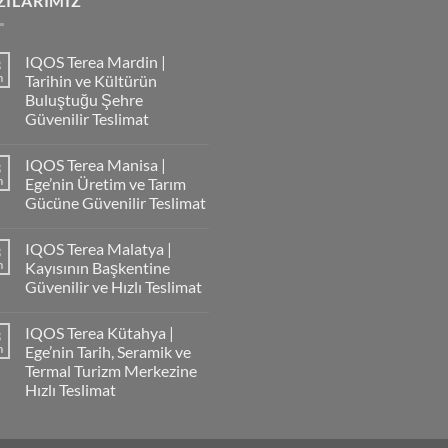
ZILARIMIZ
IQOS Terea Mardin |
3
m
Tarihin ve Kültürün
Buluştuğu Şehre
Güvenilir Teslimat
IQOS Terea Manisa |
3
m
Ege’nin Üretim ve Tarım
Gücüne Güvenilir Teslimat
IQOS Terea Malatya |
3
m
Kayısının Başkentine
Güvenilir ve Hızlı Teslimat
IQOS Terea Kütahya |
3
m
Ege’nin Tarih, Seramik ve
Termal Turizm Merkezine
Hızlı Teslimat