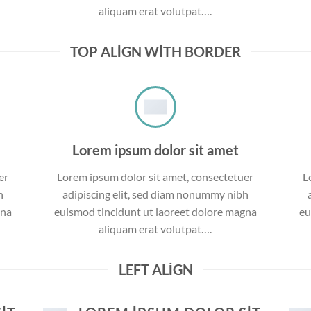
aliquam erat volutpat….
TOP ALIGN WITH BORDER
Lorem ipsum dolor sit amet
er
Lorem ipsum dolor sit amet, consectetuer
L
h
adipiscing elit, sed diam nonummy nibh
gna
euismod tincidunt ut laoreet dolore magna
eu
aliquam erat volutpat….
LEFT ALIGN