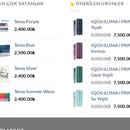
EN ÇOK SATANLAR
ÖNERILEN ÜRÜNLER
Terea Purple
IQOS ILUMA i PR
Siyah
2,400.00
₺
Orijinal
8,000.00
₺
7,500.0
fiyat:
Terea Blue
IQOS ILUMA i PR
8,000.00
Kırmızı
2,500.00
₺
.
Orijinal
8,000.00
₺
7,500.0
fiyat:
Terea Silver
IQOS ILUMA i PR
8,000.00
Gece Yeşili
2,400.00
₺
.
Orijinal
8,000.00
₺
7,500.0
fiyat:
Terea Summer Wave
IQOS ILUMA i PR
8,000.00
Su Yeşili
2,400.00
₺
.
Orijinal
8,000.00
₺
7,500.0
fiyat:
8,000.00
.