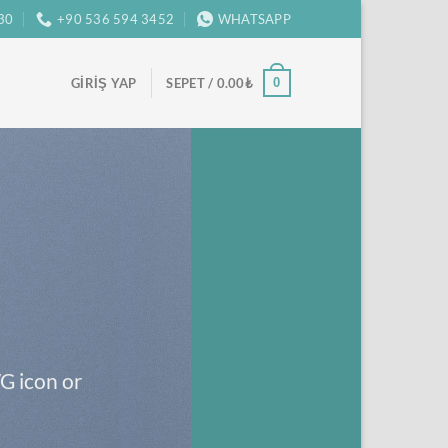
:30
+90 536 594 3452
WHATSAPP
0
GIRIŞ YAP
SEPET /
0.00
₺
G icon or