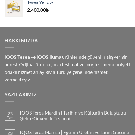
Terea Yellow
4,000.00₺.
2,400.00
₺
HAKKIMIZDA
IQOS Terea
ve
IQOS Iluma
ürünlerinde güvenilir alışverişin
adresi. Orijinal ürünler, hızlı teslimat ve müşteri memnuniyeti
odaklı hizmet anlayışıyla Türkiye genelinde hizmet
vermekteyiz.
YAZILARIMIZ
IQOS Terea Mardin | Tarihin ve Kültürün Buluştuğu
23
Tem
Şehre Güvenilir Teslimat
IQOS Terea Manisa | Ege’nin Üretim ve Tarım Gücüne
23