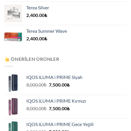
Terea Silver
2,400.00
₺
Terea Summer Wave
2,400.00
₺
ÖNERILEN ÜRÜNLER
IQOS ILUMA i PRIME Siyah
Orijinal
Şu
8,000.00
₺
7,500.00
₺
fiyat:
andaki
8,000.00₺.
fiyat:
IQOS ILUMA i PRIME Kırmızı
7,500.00₺.
Orijinal
Şu
8,000.00
₺
7,500.00
₺
fiyat:
andaki
8,000.00₺.
fiyat:
IQOS ILUMA i PRIME Gece Yeşili
7,500.00₺.