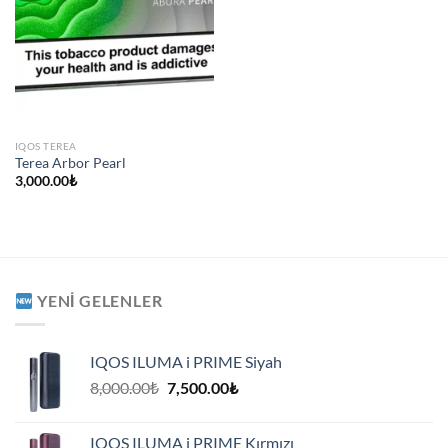
IQOS TEREA
Terea Arbor Pearl
3,000.00
₺
YENI GELENLER
IQOS ILUMA i PRIME Siyah
Orijinal
Şu
8,000.00
₺
7,500.00
₺
fiyat:
andaki
8,000.00₺.
fiyat:
IQOS ILUMA i PRIME Kırmızı