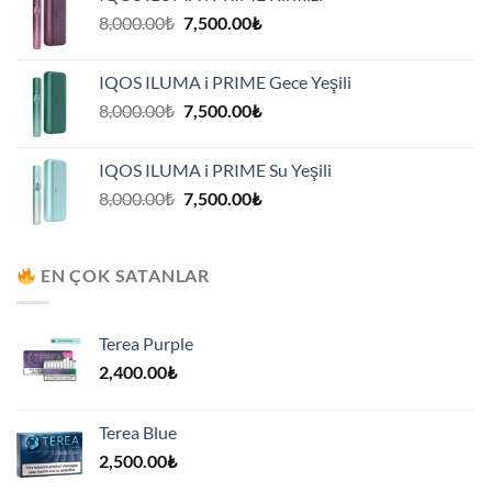
7,500.00₺.
Orijinal
Şu
8,000.00
₺
7,500.00
₺
fiyat:
andaki
8,000.00₺.
fiyat:
IQOS ILUMA i PRIME Gece Yeşili
7,500.00₺.
Orijinal
Şu
8,000.00
₺
7,500.00
₺
fiyat:
andaki
8,000.00₺.
fiyat:
IQOS ILUMA i PRIME Su Yeşili
7,500.00₺.
Orijinal
Şu
8,000.00
₺
7,500.00
₺
fiyat:
andaki
8,000.00₺.
fiyat:
7,500.00₺.
EN ÇOK SATANLAR
Terea Purple
2,400.00
₺
Terea Blue
2,500.00
₺