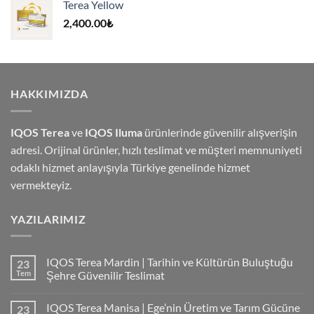
Terea Yellow
4,000.00₺.
2,400.00
₺
HAKKIMIZDA
IQOS Terea
ve
IQOS Iluma
ürünlerinde güvenilir alışverişin
adresi. Orijinal ürünler, hızlı teslimat ve müşteri memnuniyeti
odaklı hizmet anlayışıyla Türkiye genelinde hizmet
vermekteyiz.
YAZILARIMIZ
IQOS Terea Mardin | Tarihin ve Kültürün Buluştuğu
23
Tem
Şehre Güvenilir Teslimat
IQOS Terea Manisa | Ege’nin Üretim ve Tarım Gücüne
23