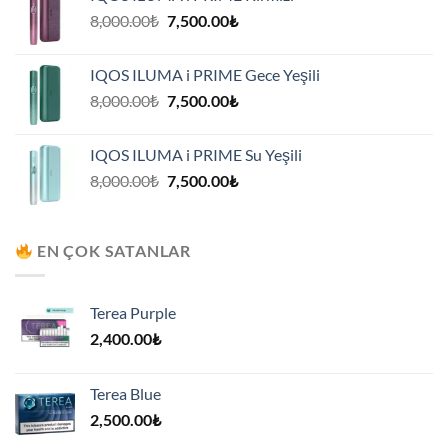
7,500.00₺.
Orijinal
Şu
8,000.00
₺
7,500.00
₺
fiyat:
andaki
8,000.00₺.
fiyat:
IQOS ILUMA i PRIME Gece Yeşili
7,500.00₺.
Orijinal
Şu
8,000.00
₺
7,500.00
₺
fiyat:
andaki
8,000.00₺.
fiyat:
IQOS ILUMA i PRIME Su Yeşili
7,500.00₺.
Orijinal
Şu
8,000.00
₺
7,500.00
₺
fiyat:
andaki
8,000.00₺.
fiyat:
7,500.00₺.
EN ÇOK SATANLAR
Terea Purple
2,400.00
₺
Terea Blue
2,500.00
₺