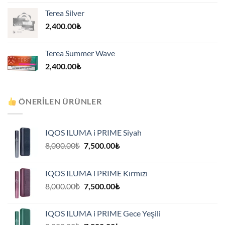
Terea Silver
2,400.00
₺
Terea Summer Wave
2,400.00
₺
ÖNERILEN ÜRÜNLER
IQOS ILUMA i PRIME Siyah
Orijinal
Şu
8,000.00
₺
7,500.00
₺
fiyat:
andaki
8,000.00₺.
fiyat:
IQOS ILUMA i PRIME Kırmızı
7,500.00₺.
Orijinal
Şu
8,000.00
₺
7,500.00
₺
fiyat:
andaki
8,000.00₺.
fiyat:
IQOS ILUMA i PRIME Gece Yeşili
7,500.00₺.