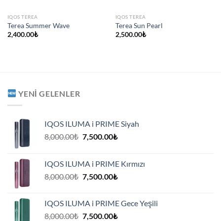
IQOS TEREA
IQOS TEREA
Terea Summer Wave
Terea Sun Pearl
2,400.00
₺
2,500.00
₺
YENI GELENLER
IQOS ILUMA i PRIME Siyah
Orijinal
Şu
8,000.00
₺
7,500.00
₺
fiyat:
andaki
8,000.00₺.
fiyat:
IQOS ILUMA i PRIME Kırmızı
7,500.00₺.
Orijinal
Şu
8,000.00
₺
7,500.00
₺
fiyat:
andaki
8,000.00₺.
fiyat:
IQOS ILUMA i PRIME Gece Yeşili
7,500.00₺.
Orijinal
Şu
8,000.00
₺
7,500.00
₺