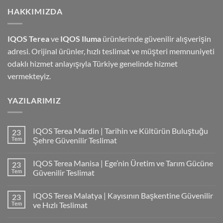
HAKKIMIZDA
IQOS Terea
ve
IQOS Iluma
ürünlerinde güvenilir alışverişin
adresi. Orijinal ürünler, hızlı teslimat ve müşteri memnuniyeti
odaklı hizmet anlayışıyla Türkiye genelinde hizmet
vermekteyiz.
YAZILARIMIZ
IQOS Terea Mardin | Tarihin ve Kültürün Buluştuğu
23
Tem
Şehre Güvenilir Teslimat
IQOS Terea Manisa | Ege’nin Üretim ve Tarım Gücüne
23
Tem
Güvenilir Teslimat
IQOS Terea Malatya | Kayısının Başkentine Güvenilir
23
Tem
ve Hızlı Teslimat