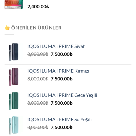
2,400.00
₺
ÖNERILEN ÜRÜNLER
IQOS ILUMA i PRIME Siyah
Orijinal
Şu
8,000.00
₺
7,500.00
₺
fiyat:
andaki
8,000.00₺.
fiyat:
IQOS ILUMA i PRIME Kırmızı
7,500.00₺.
Orijinal
Şu
8,000.00
₺
7,500.00
₺
fiyat:
andaki
8,000.00₺.
fiyat:
IQOS ILUMA i PRIME Gece Yeşili
7,500.00₺.
Orijinal
Şu
8,000.00
₺
7,500.00
₺
fiyat:
andaki
8,000.00₺.
fiyat:
IQOS ILUMA i PRIME Su Yeşili
7,500.00₺.
Orijinal
Şu
8,000.00
₺
7,500.00
₺
fiyat:
andaki