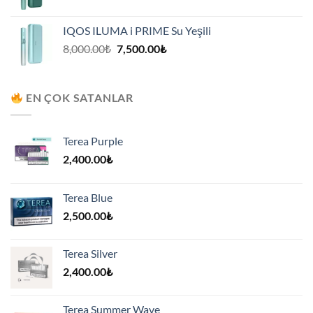
fiyat:
andaki
8,000.00₺.
fiyat:
IQOS ILUMA i PRIME Su Yeşili
7,500.00₺.
Orijinal
Şu
8,000.00
₺
7,500.00
₺
fiyat:
andaki
8,000.00₺.
fiyat:
7,500.00₺.
EN ÇOK SATANLAR
Terea Purple
2,400.00
₺
Terea Blue
2,500.00
₺
Terea Silver
2,400.00
₺
Terea Summer Wave