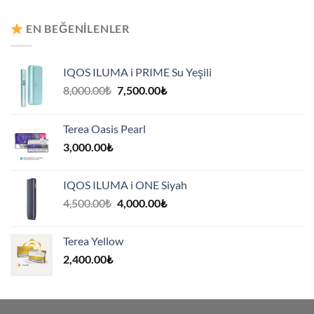
8,000.00₺.
fiyat:
7,500.00₺.
EN BEĞENILENLER
IQOS ILUMA i PRIME Su Yeşili
Orijinal
Şu
8,000.00
₺
7,500.00
₺
fiyat:
andaki
8,000.00₺.
fiyat:
Terea Oasis Pearl
7,500.00₺.
3,000.00
₺
IQOS ILUMA i ONE Siyah
Orijinal
Şu
4,500.00
₺
4,000.00
₺
fiyat:
andaki
4,500.00₺.
fiyat:
Terea Yellow
4,000.00₺.
2,400.00
₺