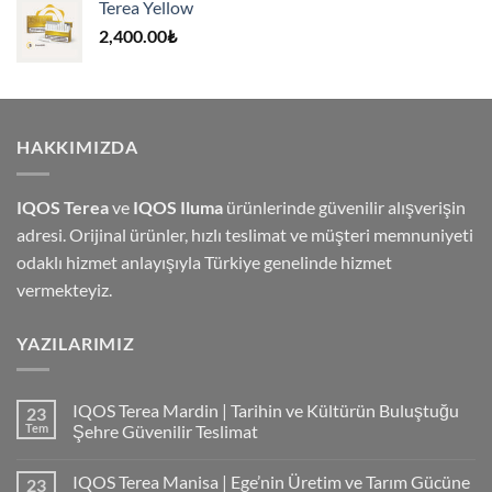
Terea Yellow
4,000.00₺.
2,400.00
₺
HAKKIMIZDA
IQOS Terea
ve
IQOS Iluma
ürünlerinde güvenilir alışverişin
adresi. Orijinal ürünler, hızlı teslimat ve müşteri memnuniyeti
odaklı hizmet anlayışıyla Türkiye genelinde hizmet
vermekteyiz.
YAZILARIMIZ
IQOS Terea Mardin | Tarihin ve Kültürün Buluştuğu
23
Tem
Şehre Güvenilir Teslimat
IQOS Terea Manisa | Ege’nin Üretim ve Tarım Gücüne
23