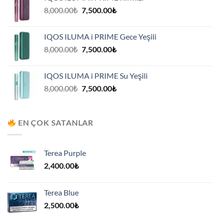
7,500.00₺.
Orijinal
Şu
8,000.00
₺
7,500.00
₺
fiyat:
andaki
8,000.00₺.
fiyat:
IQOS ILUMA i PRIME Gece Yeşili
7,500.00₺.
Orijinal
Şu
8,000.00
₺
7,500.00
₺
fiyat:
andaki
8,000.00₺.
fiyat:
IQOS ILUMA i PRIME Su Yeşili
7,500.00₺.
Orijinal
Şu
8,000.00
₺
7,500.00
₺
fiyat:
andaki
8,000.00₺.
fiyat:
7,500.00₺.
EN ÇOK SATANLAR
Terea Purple
2,400.00
₺
Terea Blue
2,500.00
₺