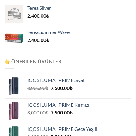
Terea Silver
2,400.00
₺
Terea Summer Wave
2,400.00
₺
ÖNERILEN ÜRÜNLER
IQOS ILUMA i PRIME Siyah
Orijinal
Şu
8,000.00
₺
7,500.00
₺
fiyat:
andaki
8,000.00₺.
fiyat:
IQOS ILUMA i PRIME Kırmızı
7,500.00₺.
Orijinal
Şu
8,000.00
₺
7,500.00
₺
fiyat:
andaki
8,000.00₺.
fiyat:
IQOS ILUMA i PRIME Gece Yeşili
7,500.00₺.