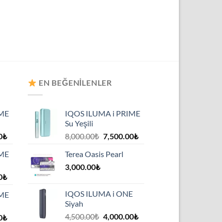
EN BEĞENILENLER
IME
IQOS ILUMA i PRIME
Su Yeşili
Şu
Orijinal
Şu
0
₺
8,000.00
₺
7,500.00
₺
andaki
fiyat:
andaki
IME
Terea Oasis Pearl
₺.
fiyat:
8,000.00₺.
fiyat:
7,500.00₺.
3,000.00
₺
7,500.00₺.
Şu
0
₺
andaki
IQOS ILUMA i ONE
IME
₺.
fiyat:
Siyah
7,500.00₺.
Orijinal
Şu
4,500.00
₺
4,000.00
₺
Şu
0
₺