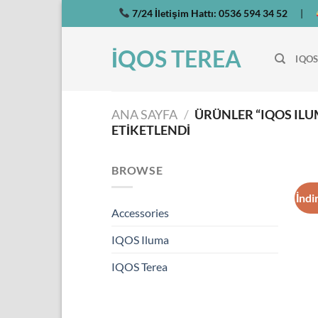
İçeriğe
7/24 İletişim Hattı:
0536 594 34 52
|
atla
İQOS TEREA
IQOS
ANA SAYFA
/
ÜRÜNLER “IQOS ILU
ETIKETLENDI
BROWSE
İndi
Accessories
IQOS Iluma
IQOS Terea