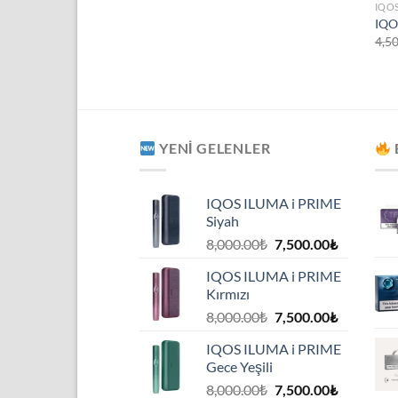
IQO
IQO
4,5
YENI GELENLER
IQOS ILUMA i PRIME
Siyah
Orijinal
Şu
8,000.00
₺
7,500.00
₺
fiyat:
andaki
IQOS ILUMA i PRIME
8,000.00₺.
fiyat:
Kırmızı
7,500.00₺
Orijinal
Şu
8,000.00
₺
7,500.00
₺
fiyat:
andaki
IQOS ILUMA i PRIME
8,000.00₺.
fiyat:
Gece Yeşili
7,500.00₺
Orijinal
Şu
8,000.00
₺
7,500.00
₺