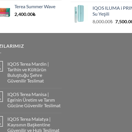
fiyat:
Terea Summer Wave
IQOS ILUMA i PR
8,000.00
Su Yeşili
2,400.00
₺
.
Orijinal
8,000.00
₺
7,500.0
fiyat:
8,000.00
.
ZILARIMIZ
IQOS Terea Mardin |
3
m
Tarihin ve Kültürün
Buluştuğu Şehre
Güvenilir Teslimat
IQOS Terea Manisa |
3
m
Ege’nin Üretim ve Tarım
Gücüne Güvenilir Teslimat
IQOS Terea Malatya |
3
m
Kayısının Başkentine
Güvenilir ve Hızlı Teslimat