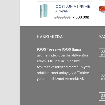
fiyat:
andaki
IQOS ILUMA i PRIME
8,000.00₺.
fiyat:
Su Yeşili
7,500.00₺
Orijinal
Şu
8,000.00
₺
7,500.00
₺
fiyat:
andaki
8,000.00₺.
fiyat:
7,500.00₺
HAKKIMIZDA
YA
IQOS Terea
ve
IQOS Iluma
2
ürünlerinde güvenilir alışverişin
Te
adresi. Orijinal ürünler, hızlı
teslimat ve müşteri memnuniyeti
odaklı hizmet anlayışıyla Türkiye
2
genelinde hizmet vermekteyiz.
Te
2
Te