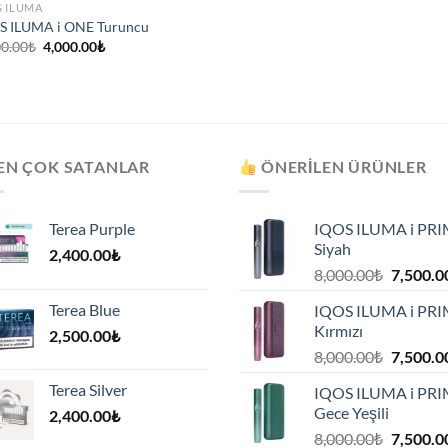
S ILUMA
S ILUMA i ONE Turuncu
Orijinal
Şu
00.00
₺
4,000.00
₺
fiyat:
andaki
4,500.00₺.
fiyat:
4,000.00₺.
EN ÇOK SATANLAR
ÖNERILEN ÜRÜNLER
Terea Purple
IQOS ILUMA i PR
Siyah
2,400.00
₺
Orijinal
8,000.00
₺
7,500.0
fiyat:
Terea Blue
IQOS ILUMA i PR
8,000.00
Kırmızı
2,500.00
₺
.
Orijinal
8,000.00
₺
7,500.0
fiyat:
Terea Silver
IQOS ILUMA i PR
8,000.00
Gece Yeşili
2,400.00
₺
.
Orijinal
8,000.00
₺
7,500.0