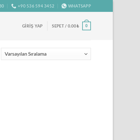
:30
+90 536 594 3452
WHATSAPP
0
GIRIŞ YAP
SEPET /
0.00
₺