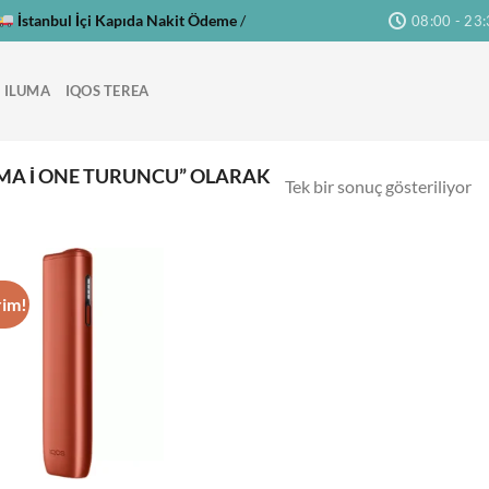
İstanbul İçi Kapıda Nakit Ödeme
/
08:00 - 23
 ILUMA
IQOS TEREA
MA I ONE TURUNCU” OLARAK
Tek bir sonuç gösteriliyor
rim!