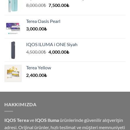
Orijinal
Şu
8,000.00
₺
7,500.00
₺
fiyat:
andaki
8,000.00₺.
fiyat:
Terea Oasis Pearl
7,500.00₺.
3,000.00
₺
IQOS ILUMA i ONE Siyah
Orijinal
Şu
4,500.00
₺
4,000.00
₺
fiyat:
andaki
4,500.00₺.
fiyat:
Terea Yellow
4,000.00₺.
2,400.00
₺
HAKKIMIZDA
IQOS Terea
ve
IQOS Iluma
ürünlerinde güvenilir alışverişin
adresi. Orijinal ürünler, hızlı teslimat ve müşteri memnuniyeti