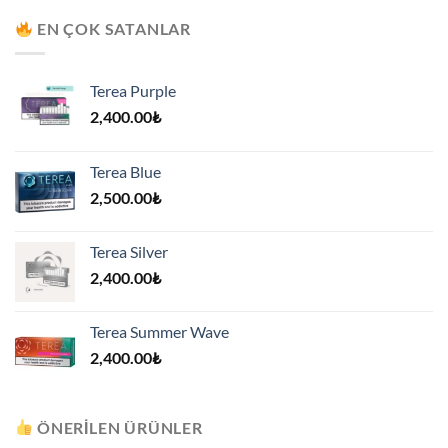
7,500.00₺.
EN ÇOK SATANLAR
Terea Purple
2,400.00
₺
Terea Blue
2,500.00
₺
Terea Silver
2,400.00
₺
Terea Summer Wave
2,400.00
₺
ÖNERILEN ÜRÜNLER