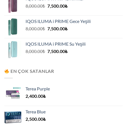
7,500.00₺.
Orijinal
Şu
8,000.00
₺
7,500.00
₺
fiyat:
andaki
8,000.00₺.
fiyat:
IQOS ILUMA i PRIME Gece Yeşili
7,500.00₺.
Orijinal
Şu
8,000.00
₺
7,500.00
₺
fiyat:
andaki
8,000.00₺.
fiyat:
IQOS ILUMA i PRIME Su Yeşili
7,500.00₺.
Orijinal
Şu
8,000.00
₺
7,500.00
₺
fiyat:
andaki
8,000.00₺.
fiyat:
7,500.00₺.
EN ÇOK SATANLAR
Terea Purple
2,400.00
₺
Terea Blue
2,500.00
₺