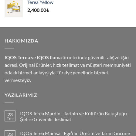
Terea Yellow
4,000.00₺.
2,400.00
₺
HAKKIMIZDA
IQOS Terea
ve
IQOS Iluma
ürünlerinde güvenilir alışverişin
adresi. Orijinal ürünler, hızlı teslimat ve müşteri memnuniyeti
odaklı hizmet anlayışıyla Türkiye genelinde hizmet
vermekteyiz.
YAZILARIMIZ
IQOS Terea Mardin | Tarihin ve Kültürün Buluştuğu
23
Tem
Şehre Güvenilir Teslimat
IQOS Terea Manisa | Ege’nin Üretim ve Tarım Gücüne
23