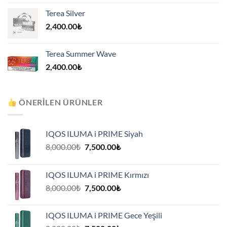
Terea Silver
2,400.00
₺
Terea Summer Wave
2,400.00
₺
ÖNERILEN ÜRÜNLER
IQOS ILUMA i PRIME Siyah
Orijinal
Şu
8,000.00
₺
7,500.00
₺
fiyat:
andaki
8,000.00₺.
fiyat:
IQOS ILUMA i PRIME Kırmızı
7,500.00₺.
Orijinal
Şu
8,000.00
₺
7,500.00
₺
fiyat:
andaki
8,000.00₺.
fiyat:
IQOS ILUMA i PRIME Gece Yeşili
7,500.00₺.