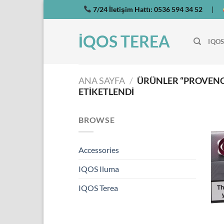
İçeriğe
7/24 İletişim Hattı:
0536 594 34 52
|
atla
İQOS TEREA
IQOS
ANA SAYFA
/
ÜRÜNLER “PROVENC
ETIKETLENDI
BROWSE
Accessories
IQOS Iluma
IQOS Terea