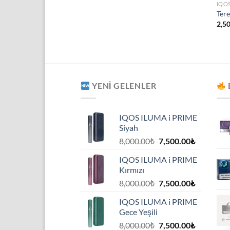
IQO
Tere
2,5
YENI GELENLER
IQOS ILUMA i PRIME
Siyah
Orijinal
Şu
8,000.00
₺
7,500.00
₺
fiyat:
andaki
IQOS ILUMA i PRIME
8,000.00₺.
fiyat:
Kırmızı
7,500.00₺
Orijinal
Şu
8,000.00
₺
7,500.00
₺
fiyat:
andaki
IQOS ILUMA i PRIME
8,000.00₺.
fiyat:
Gece Yeşili
7,500.00₺
Orijinal
Şu
8,000.00
₺
7,500.00
₺