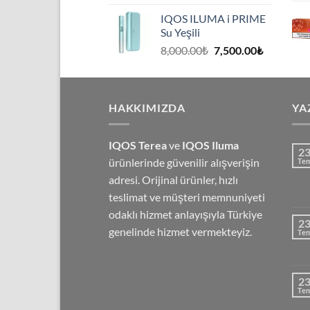
fiyat:
andaki
IQOS ILUMA i PRIME
8,000.00₺.
fiyat:
Su Yeşili
7,500.00₺
Orijinal
Şu
8,000.00
₺
7,500.00
₺
fiyat:
andaki
8,000.00₺.
fiyat:
7,500.00₺
HAKKIMIZDA
YA
IQOS Terea
ve
IQOS Iluma
2
ürünlerinde güvenilir alışverişin
Te
adresi. Orijinal ürünler, hızlı
teslimat ve müşteri memnuniyeti
odaklı hizmet anlayışıyla Türkiye
2
genelinde hizmet vermekteyiz.
Te
2
Te