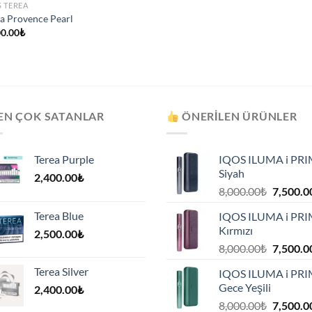
S TEREA
a Provence Pearl
00.00
₺
EN ÇOK SATANLAR
ÖNERILEN ÜRÜNLER
Terea Purple
IQOS ILUMA i PR
Siyah
2,400.00
₺
Orijinal
8,000.00
₺
7,500.0
fiyat:
Terea Blue
IQOS ILUMA i PR
8,000.00
Kırmızı
2,500.00
₺
.
Orijinal
8,000.00
₺
7,500.0
fiyat:
Terea Silver
IQOS ILUMA i PR
8,000.00
Gece Yeşili
2,400.00
₺
.
Orijinal
8,000.00
₺
7,500.0