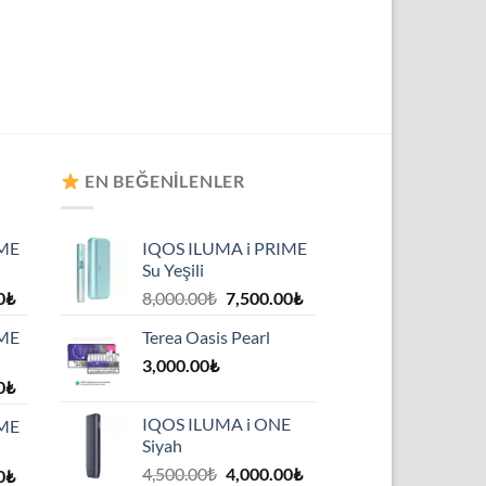
EN BEĞENILENLER
IME
IQOS ILUMA i PRIME
Su Yeşili
Şu
Orijinal
Şu
0
₺
8,000.00
₺
7,500.00
₺
andaki
fiyat:
andaki
IME
Terea Oasis Pearl
₺.
fiyat:
8,000.00₺.
fiyat:
7,500.00₺.
3,000.00
₺
7,500.00₺.
Şu
0
₺
andaki
IQOS ILUMA i ONE
IME
₺.
fiyat:
Siyah
7,500.00₺.
Orijinal
Şu
4,500.00
₺
4,000.00
₺
Şu
0
₺