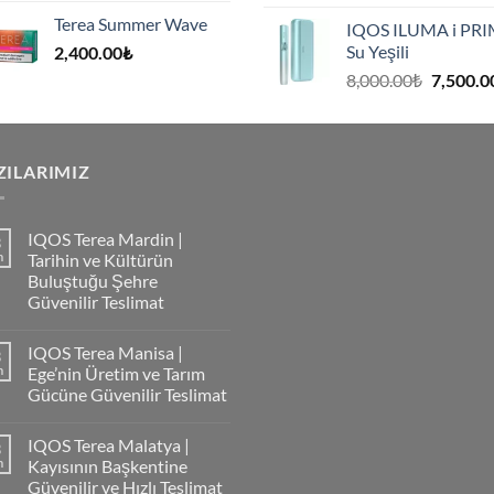
fiyat:
Terea Summer Wave
IQOS ILUMA i PR
8,000.00
Su Yeşili
2,400.00
₺
.
Orijinal
8,000.00
₺
7,500.0
fiyat:
8,000.00
.
ZILARIMIZ
IQOS Terea Mardin |
3
m
Tarihin ve Kültürün
Buluştuğu Şehre
Güvenilir Teslimat
IQOS Terea Manisa |
3
m
Ege’nin Üretim ve Tarım
Gücüne Güvenilir Teslimat
IQOS Terea Malatya |
3
m
Kayısının Başkentine
Güvenilir ve Hızlı Teslimat