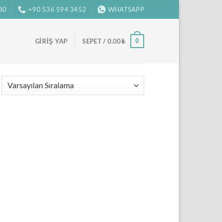
:30
+90 536 594 3452
WHATSAPP
0
GIRIŞ YAP
SEPET /
0.00
₺