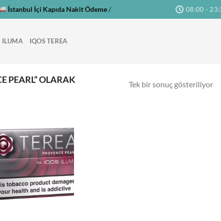
İstanbul İçi Kapıda Nakit Ödeme
/
08:00 - 23
 ILUMA
IQOS TEREA
E PEARL” OLARAK
Tek bir sonuç gösteriliyor