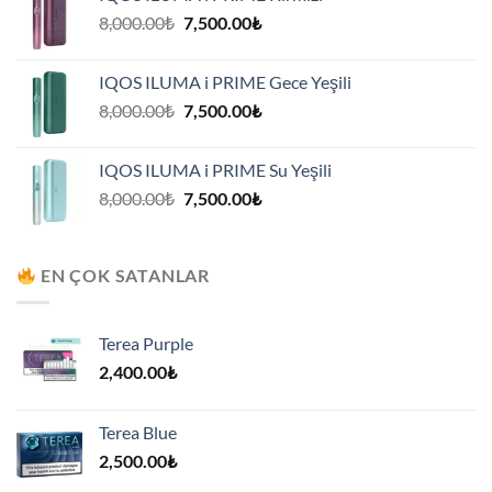
7,500.00₺.
Orijinal
Şu
8,000.00
₺
7,500.00
₺
fiyat:
andaki
8,000.00₺.
fiyat:
IQOS ILUMA i PRIME Gece Yeşili
7,500.00₺.
Orijinal
Şu
8,000.00
₺
7,500.00
₺
fiyat:
andaki
8,000.00₺.
fiyat:
IQOS ILUMA i PRIME Su Yeşili
7,500.00₺.
Orijinal
Şu
8,000.00
₺
7,500.00
₺
fiyat:
andaki
8,000.00₺.
fiyat:
7,500.00₺.
EN ÇOK SATANLAR
Terea Purple
2,400.00
₺
Terea Blue
2,500.00
₺