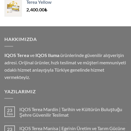
Terea Yellow
4,000.00₺.
2,400.00
₺
HAKKIMIZDA
IQOS Terea
ve
IQOS Iluma
ürünlerinde güvenilir alışverişin
adresi. Orijinal ürünler, hızlı teslimat ve müşteri memnuniyeti
odaklı hizmet anlayışıyla Türkiye genelinde hizmet
vermekteyiz.
YAZILARIMIZ
IQOS Terea Mardin | Tarihin ve Kültürün Buluştuğu
23
Tem
Şehre Güvenilir Teslimat
IQOS Terea Manisa | Ege’nin Üretim ve Tarım Gücüne
23