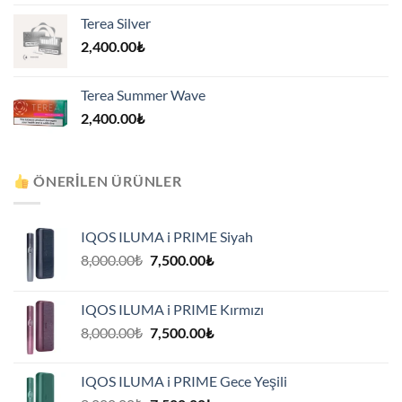
Terea Silver
2,400.00
₺
Terea Summer Wave
2,400.00
₺
ÖNERILEN ÜRÜNLER
IQOS ILUMA i PRIME Siyah
Orijinal
Şu
8,000.00
₺
7,500.00
₺
fiyat:
andaki
8,000.00₺.
fiyat:
IQOS ILUMA i PRIME Kırmızı
7,500.00₺.
Orijinal
Şu
8,000.00
₺
7,500.00
₺
fiyat:
andaki
8,000.00₺.
fiyat:
IQOS ILUMA i PRIME Gece Yeşili
7,500.00₺.