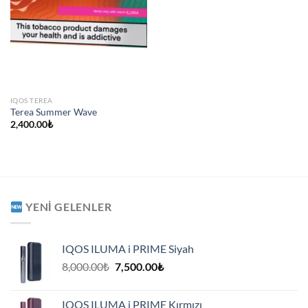
IQOS TEREA
Terea Summer Wave
2,400.00
₺
YENI GELENLER
IQOS ILUMA i PRIME Siyah
Orijinal
Şu
8,000.00
₺
7,500.00
₺
fiyat:
andaki
8,000.00₺.
fiyat:
IQOS ILUMA i PRIME Kırmızı