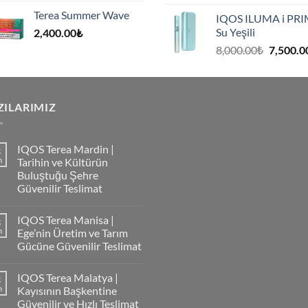
fiyat:
Terea Summer Wave
IQOS ILUMA i PR
8,000.00
Su Yeşili
2,400.00
₺
.
Orijinal
8,000.00
₺
7,500.0
fiyat:
8,000.00
.
ZILARIMIZ
IQOS Terea Mardin |
3
m
Tarihin ve Kültürün
Buluştuğu Şehre
Güvenilir Teslimat
IQOS Terea Manisa |
3
m
Ege’nin Üretim ve Tarım
Gücüne Güvenilir Teslimat
IQOS Terea Malatya |
3
m
Kayısının Başkentine
Güvenilir ve Hızlı Teslimat