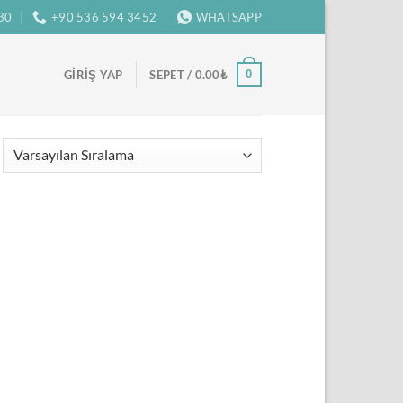
:30
+90 536 594 3452
WHATSAPP
0
GIRIŞ YAP
SEPET /
0.00
₺