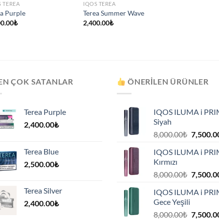
S TEREA
IQOS TEREA
a Purple
Terea Summer Wave
00.00
₺
2,400.00
₺
EN ÇOK SATANLAR
ÖNERILEN ÜRÜNLER
Terea Purple
IQOS ILUMA i PR
Siyah
2,400.00
₺
Orijinal
8,000.00
₺
7,500.0
fiyat:
Terea Blue
IQOS ILUMA i PR
8,000.00
Kırmızı
2,500.00
₺
.
Orijinal
8,000.00
₺
7,500.0
fiyat:
Terea Silver
IQOS ILUMA i PR
8,000.00
Gece Yeşili
2,400.00
₺
.
Orijinal
8,000.00
₺
7,500.0