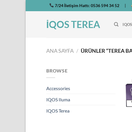
İçeriğe
7/24 İletişim Hattı:
0536 594 34 52
|
atla
İQOS TEREA
IQOS
ANA SAYFA
/
ÜRÜNLER “TEREA BA
BROWSE
Accessories
IQOS Iluma
IQOS Terea