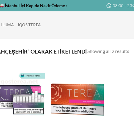
İstanbul İçi Kapıda Nakit Ödeme
/
08:00 - 23
 ILUMA
IQOS TEREA
Showing all 2 results
HÇEŞEHIR” OLARAK ETIKETLENDI