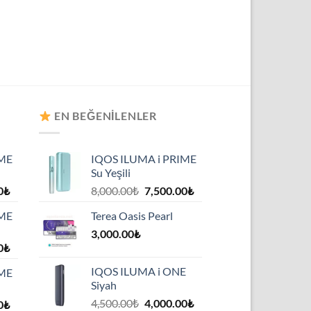
EN BEĞENILENLER
IME
IQOS ILUMA i PRIME
Su Yeşili
Şu
Orijinal
Şu
0
₺
8,000.00
₺
7,500.00
₺
andaki
fiyat:
andaki
IME
Terea Oasis Pearl
₺.
fiyat:
8,000.00₺.
fiyat:
7,500.00₺.
3,000.00
₺
7,500.00₺.
Şu
0
₺
andaki
IQOS ILUMA i ONE
IME
₺.
fiyat:
Siyah
7,500.00₺.
Orijinal
Şu
4,500.00
₺
4,000.00
₺
Şu
0
₺