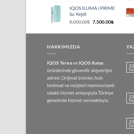
fiyat:
andaki
IQOS ILUMA i PRIME
8,000.00₺.
fiyat:
Su Yeşili
7,500.00₺
Orijinal
Şu
8,000.00
₺
7,500.00
₺
fiyat:
andaki
8,000.00₺.
fiyat:
7,500.00₺
HAKKIMIZDA
YA
IQOS Terea
ve
IQOS Iluma
2
ürünlerinde güvenilir alışverişin
Te
adresi. Orijinal ürünler, hızlı
teslimat ve müşteri memnuniyeti
odaklı hizmet anlayışıyla Türkiye
2
genelinde hizmet vermekteyiz.
Te
2
Te