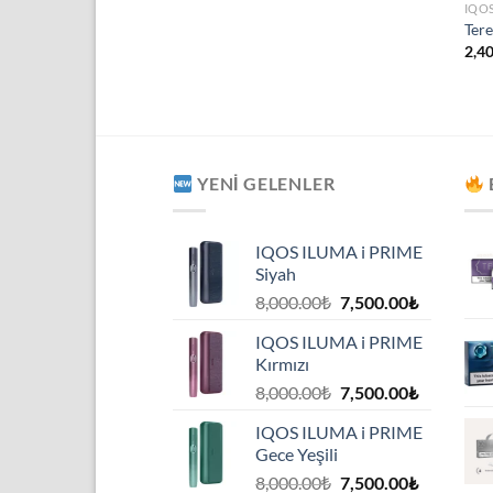
IQO
Tere
2,4
YENI GELENLER
IQOS ILUMA i PRIME
Siyah
Orijinal
Şu
8,000.00
₺
7,500.00
₺
fiyat:
andaki
IQOS ILUMA i PRIME
8,000.00₺.
fiyat:
Kırmızı
7,500.00₺
Orijinal
Şu
8,000.00
₺
7,500.00
₺
fiyat:
andaki
IQOS ILUMA i PRIME
8,000.00₺.
fiyat:
Gece Yeşili
7,500.00₺
Orijinal
Şu
8,000.00
₺
7,500.00
₺