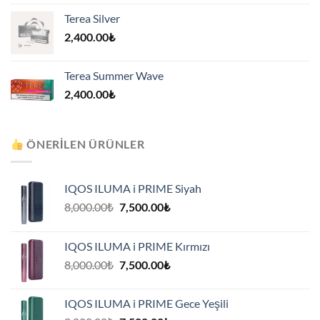
Terea Silver
2,400.00
₺
Terea Summer Wave
2,400.00
₺
ÖNERILEN ÜRÜNLER
IQOS ILUMA i PRIME Siyah
Orijinal
Şu
8,000.00
₺
7,500.00
₺
fiyat:
andaki
8,000.00₺.
fiyat:
IQOS ILUMA i PRIME Kırmızı
7,500.00₺.
Orijinal
Şu
8,000.00
₺
7,500.00
₺
fiyat:
andaki
8,000.00₺.
fiyat:
IQOS ILUMA i PRIME Gece Yeşili
7,500.00₺.