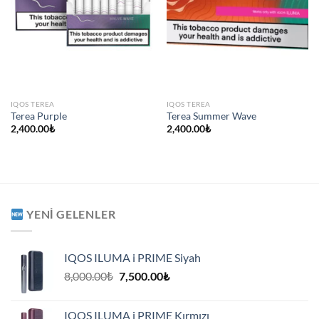
IQOS TEREA
IQOS TEREA
Terea Purple
Terea Summer Wave
2,400.00
₺
2,400.00
₺
YENI GELENLER
IQOS ILUMA i PRIME Siyah
Orijinal
Şu
8,000.00
₺
7,500.00
₺
fiyat:
andaki
8,000.00₺.
fiyat:
IQOS ILUMA i PRIME Kırmızı