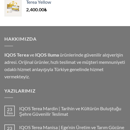
Terea Yellow
4,000.00₺.
2,400.00
₺
HAKKIMIZDA
IQOS Terea
ve
IQOS Iluma
ürünlerinde güvenilir alışverişin
adresi. Orijinal ürünler, hızlı teslimat ve müşteri memnuniyeti
odaklı hizmet anlayışıyla Türkiye genelinde hizmet
vermekteyiz.
YAZILARIMIZ
IQOS Terea Mardin | Tarihin ve Kültürün Buluştuğu
23
Tem
Şehre Güvenilir Teslimat
IQOS Terea Manisa | Ege’nin Üretim ve Tarım Gücüne
23