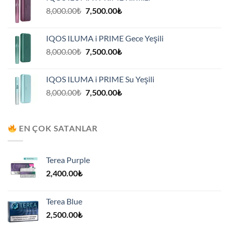
7,500.00₺.
Orijinal
Şu
8,000.00
₺
7,500.00
₺
fiyat:
andaki
8,000.00₺.
fiyat:
IQOS ILUMA i PRIME Gece Yeşili
7,500.00₺.
Orijinal
Şu
8,000.00
₺
7,500.00
₺
fiyat:
andaki
8,000.00₺.
fiyat:
IQOS ILUMA i PRIME Su Yeşili
7,500.00₺.
Orijinal
Şu
8,000.00
₺
7,500.00
₺
fiyat:
andaki
8,000.00₺.
fiyat:
7,500.00₺.
EN ÇOK SATANLAR
Terea Purple
2,400.00
₺
Terea Blue
2,500.00
₺