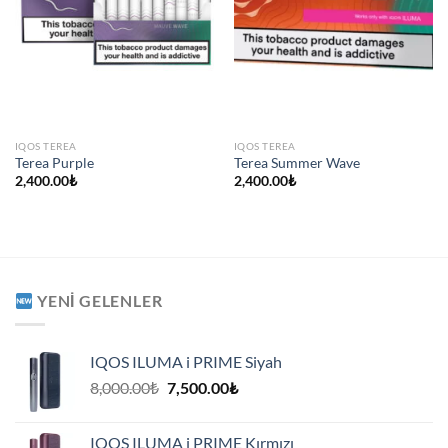
IQOS TEREA
IQOS TEREA
Terea Purple
Terea Summer Wave
2,400.00
₺
2,400.00
₺
YENI GELENLER
IQOS ILUMA i PRIME Siyah
Orijinal
Şu
8,000.00
₺
7,500.00
₺
fiyat:
andaki
8,000.00₺.
fiyat:
IQOS ILUMA i PRIME Kırmızı