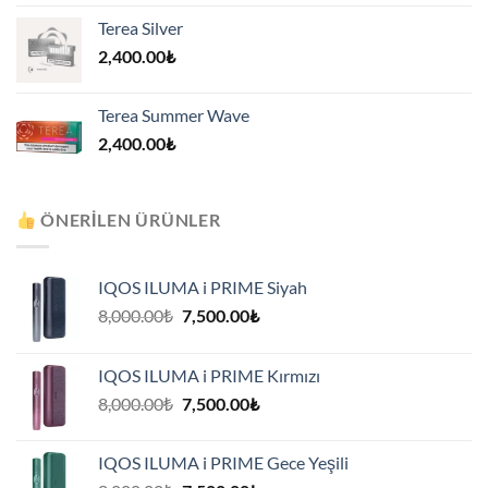
Terea Silver
2,400.00
₺
Terea Summer Wave
2,400.00
₺
ÖNERILEN ÜRÜNLER
IQOS ILUMA i PRIME Siyah
Orijinal
Şu
8,000.00
₺
7,500.00
₺
fiyat:
andaki
8,000.00₺.
fiyat:
IQOS ILUMA i PRIME Kırmızı
7,500.00₺.
Orijinal
Şu
8,000.00
₺
7,500.00
₺
fiyat:
andaki
8,000.00₺.
fiyat:
IQOS ILUMA i PRIME Gece Yeşili
7,500.00₺.