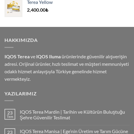
Terea Yellow
4,000.00₺.
2,400.00
₺
HAKKIMIZDA
IQOS Terea
ve
IQOS Iluma
ürünlerinde güvenilir alışverişin
adresi. Orijinal ürünler, hızlı teslimat ve müşteri memnuniyeti
odaklı hizmet anlayışıyla Türkiye genelinde hizmet
vermekteyiz.
YAZILARIMIZ
IQOS Terea Mardin | Tarihin ve Kültürün Buluştuğu
23
Tem
Şehre Güvenilir Teslimat
IQOS Terea Manisa | Ege’nin Üretim ve Tarım Gücüne
23