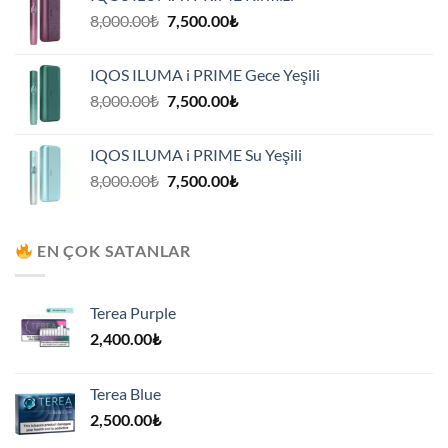
7,500.00₺.
Orijinal
Şu
8,000.00
₺
7,500.00
₺
fiyat:
andaki
8,000.00₺.
fiyat:
IQOS ILUMA i PRIME Gece Yeşili
7,500.00₺.
Orijinal
Şu
8,000.00
₺
7,500.00
₺
fiyat:
andaki
8,000.00₺.
fiyat:
IQOS ILUMA i PRIME Su Yeşili
7,500.00₺.
Orijinal
Şu
8,000.00
₺
7,500.00
₺
fiyat:
andaki
8,000.00₺.
fiyat:
7,500.00₺.
EN ÇOK SATANLAR
Terea Purple
2,400.00
₺
Terea Blue
2,500.00
₺