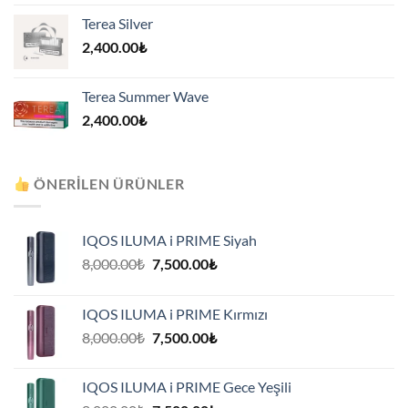
Terea Silver
2,400.00
₺
Terea Summer Wave
2,400.00
₺
ÖNERILEN ÜRÜNLER
IQOS ILUMA i PRIME Siyah
Orijinal
Şu
8,000.00
₺
7,500.00
₺
fiyat:
andaki
8,000.00₺.
fiyat:
IQOS ILUMA i PRIME Kırmızı
7,500.00₺.
Orijinal
Şu
8,000.00
₺
7,500.00
₺
fiyat:
andaki
8,000.00₺.
fiyat:
IQOS ILUMA i PRIME Gece Yeşili
7,500.00₺.