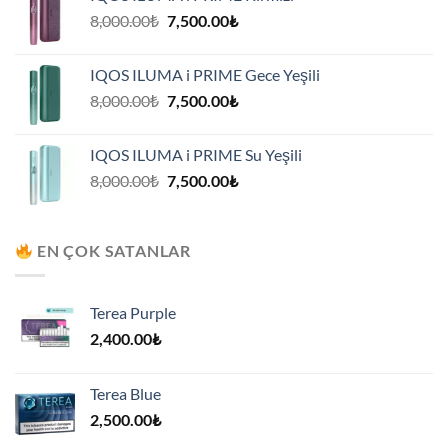
7,500.00₺.
Orijinal
Şu
8,000.00
₺
7,500.00
₺
fiyat:
andaki
8,000.00₺.
fiyat:
IQOS ILUMA i PRIME Gece Yeşili
7,500.00₺.
Orijinal
Şu
8,000.00
₺
7,500.00
₺
fiyat:
andaki
8,000.00₺.
fiyat:
IQOS ILUMA i PRIME Su Yeşili
7,500.00₺.
Orijinal
Şu
8,000.00
₺
7,500.00
₺
fiyat:
andaki
8,000.00₺.
fiyat:
7,500.00₺.
EN ÇOK SATANLAR
Terea Purple
2,400.00
₺
Terea Blue
2,500.00
₺