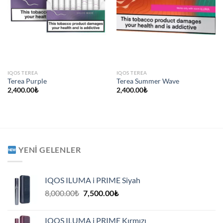
IQOS TEREA
IQOS TEREA
Terea Purple
Terea Summer Wave
2,400.00
₺
2,400.00
₺
YENI GELENLER
IQOS ILUMA i PRIME Siyah
Orijinal
Şu
8,000.00
₺
7,500.00
₺
fiyat:
andaki
8,000.00₺.
fiyat:
IQOS ILUMA i PRIME Kırmızı