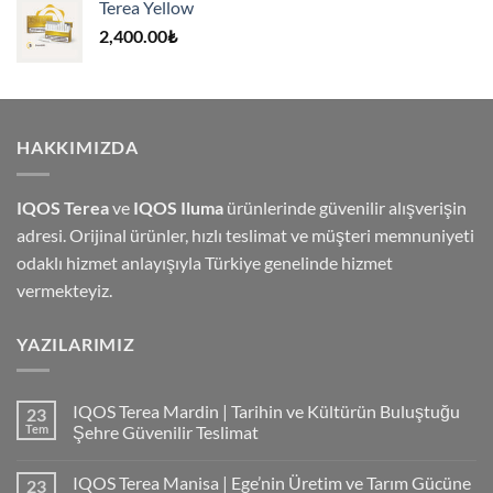
Terea Yellow
4,000.00₺.
2,400.00
₺
HAKKIMIZDA
IQOS Terea
ve
IQOS Iluma
ürünlerinde güvenilir alışverişin
adresi. Orijinal ürünler, hızlı teslimat ve müşteri memnuniyeti
odaklı hizmet anlayışıyla Türkiye genelinde hizmet
vermekteyiz.
YAZILARIMIZ
IQOS Terea Mardin | Tarihin ve Kültürün Buluştuğu
23
Tem
Şehre Güvenilir Teslimat
IQOS Terea Manisa | Ege’nin Üretim ve Tarım Gücüne
23