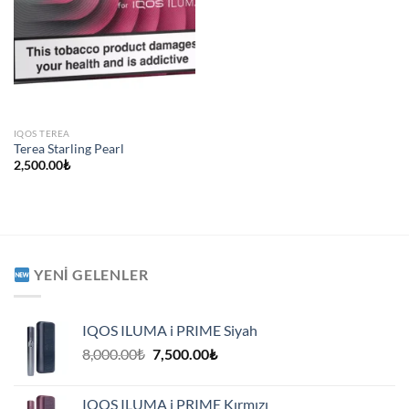
IQOS TEREA
Terea Starling Pearl
2,500.00
₺
YENI GELENLER
IQOS ILUMA i PRIME Siyah
Orijinal
Şu
8,000.00
₺
7,500.00
₺
fiyat:
andaki
8,000.00₺.
fiyat:
IQOS ILUMA i PRIME Kırmızı