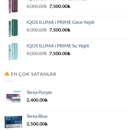
7,500.00₺.
Orijinal
Şu
8,000.00
₺
7,500.00
₺
fiyat:
andaki
8,000.00₺.
fiyat:
IQOS ILUMA i PRIME Gece Yeşili
7,500.00₺.
Orijinal
Şu
8,000.00
₺
7,500.00
₺
fiyat:
andaki
8,000.00₺.
fiyat:
IQOS ILUMA i PRIME Su Yeşili
7,500.00₺.
Orijinal
Şu
8,000.00
₺
7,500.00
₺
fiyat:
andaki
8,000.00₺.
fiyat:
7,500.00₺.
EN ÇOK SATANLAR
Terea Purple
2,400.00
₺
Terea Blue
2,500.00
₺