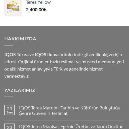
Terea Yellow
4,000.00₺.
2,400.00
₺
HAKKIMIZDA
IQOS Terea
ve
IQOS Iluma
ürünlerinde güvenilir alışverişin
adresi. Orijinal ürünler, hızlı teslimat ve müşteri memnuniyeti
odaklı hizmet anlayışıyla Türkiye genelinde hizmet
vermekteyiz.
YAZILARIMIZ
IQOS Terea Mardin | Tarihin ve Kültürün Buluştuğu
23
Tem
Şehre Güvenilir Teslimat
IQOS Terea Manisa | Ege’nin Üretim ve Tarım Gücüne
23