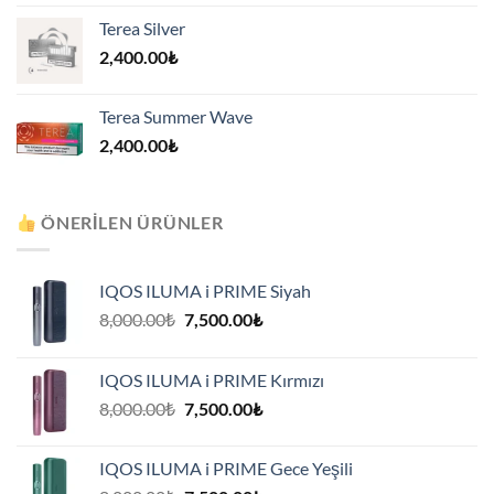
Terea Silver
2,400.00
₺
Terea Summer Wave
2,400.00
₺
ÖNERILEN ÜRÜNLER
IQOS ILUMA i PRIME Siyah
Orijinal
Şu
8,000.00
₺
7,500.00
₺
fiyat:
andaki
8,000.00₺.
fiyat:
IQOS ILUMA i PRIME Kırmızı
7,500.00₺.
Orijinal
Şu
8,000.00
₺
7,500.00
₺
fiyat:
andaki
8,000.00₺.
fiyat:
IQOS ILUMA i PRIME Gece Yeşili
7,500.00₺.