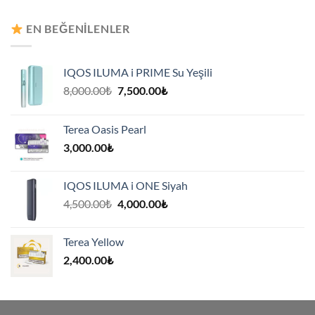
8,000.00₺.
fiyat:
7,500.00₺.
EN BEĞENILENLER
IQOS ILUMA i PRIME Su Yeşili
Orijinal
Şu
8,000.00
₺
7,500.00
₺
fiyat:
andaki
8,000.00₺.
fiyat:
Terea Oasis Pearl
7,500.00₺.
3,000.00
₺
IQOS ILUMA i ONE Siyah
Orijinal
Şu
4,500.00
₺
4,000.00
₺
fiyat:
andaki
4,500.00₺.
fiyat:
Terea Yellow
4,000.00₺.
2,400.00
₺