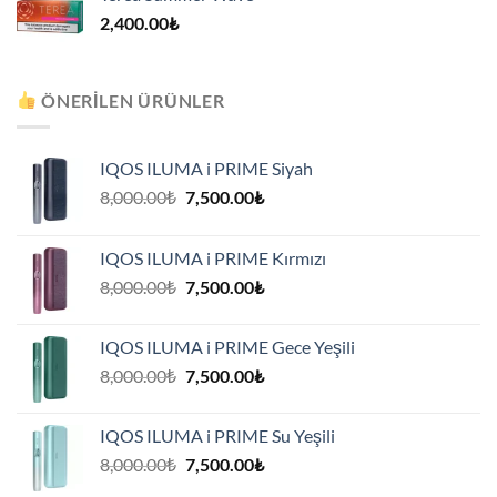
2,400.00
₺
ÖNERILEN ÜRÜNLER
IQOS ILUMA i PRIME Siyah
Orijinal
Şu
8,000.00
₺
7,500.00
₺
fiyat:
andaki
8,000.00₺.
fiyat:
IQOS ILUMA i PRIME Kırmızı
7,500.00₺.
Orijinal
Şu
8,000.00
₺
7,500.00
₺
fiyat:
andaki
8,000.00₺.
fiyat:
IQOS ILUMA i PRIME Gece Yeşili
7,500.00₺.
Orijinal
Şu
8,000.00
₺
7,500.00
₺
fiyat:
andaki
8,000.00₺.
fiyat:
IQOS ILUMA i PRIME Su Yeşili
7,500.00₺.
Orijinal
Şu
8,000.00
₺
7,500.00
₺
fiyat:
andaki