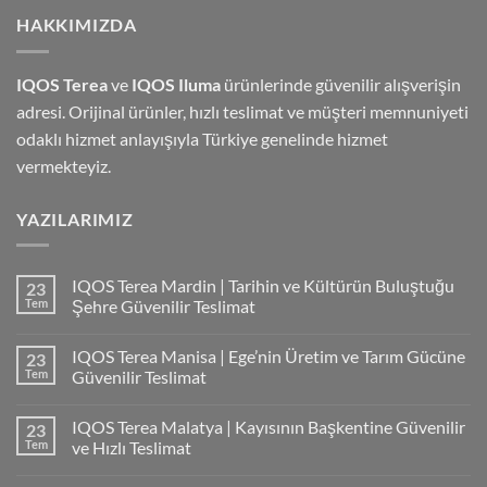
HAKKIMIZDA
IQOS Terea
ve
IQOS Iluma
ürünlerinde güvenilir alışverişin
adresi. Orijinal ürünler, hızlı teslimat ve müşteri memnuniyeti
odaklı hizmet anlayışıyla Türkiye genelinde hizmet
vermekteyiz.
YAZILARIMIZ
IQOS Terea Mardin | Tarihin ve Kültürün Buluştuğu
23
Tem
Şehre Güvenilir Teslimat
IQOS Terea Manisa | Ege’nin Üretim ve Tarım Gücüne
23
Tem
Güvenilir Teslimat
IQOS Terea Malatya | Kayısının Başkentine Güvenilir
23
Tem
ve Hızlı Teslimat