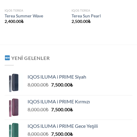
IQOS TEREA
IQOS TEREA
Terea Summer Wave
Terea Sun Pearl
2,400.00
₺
2,500.00
₺
YENI GELENLER
IQOS ILUMA i PRIME Siyah
Orijinal
Şu
8,000.00
₺
7,500.00
₺
fiyat:
andaki
8,000.00₺.
fiyat:
IQOS ILUMA i PRIME Kırmızı
7,500.00₺.
Orijinal
Şu
8,000.00
₺
7,500.00
₺
fiyat:
andaki
8,000.00₺.
fiyat:
IQOS ILUMA i PRIME Gece Yeşili
7,500.00₺.
Orijinal
Şu
8,000.00
₺
7,500.00
₺