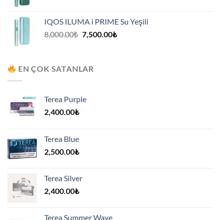
fiyat:
andaki
8,000.00₺.
fiyat:
IQOS ILUMA i PRIME Su Yeşili
7,500.00₺.
Orijinal
Şu
8,000.00
₺
7,500.00
₺
fiyat:
andaki
8,000.00₺.
fiyat:
7,500.00₺.
EN ÇOK SATANLAR
Terea Purple
2,400.00
₺
Terea Blue
2,500.00
₺
Terea Silver
2,400.00
₺
Terea Summer Wave